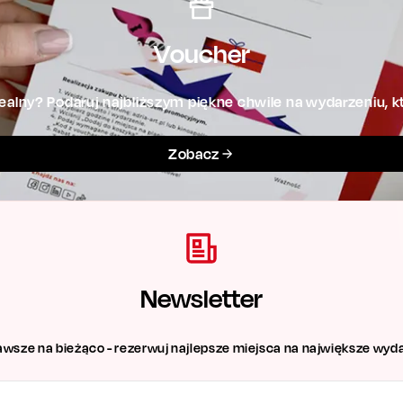
Voucher
alny? Podaruj najbliższym piękne chwile na wydarzeniu, kt
Zobacz
Newsletter
awsze na bieżąco - rezerwuj najlepsze miejsca na największe wyda