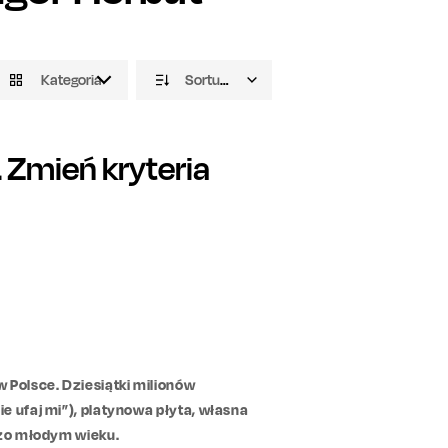
Kategoria
Sortuj domyślnie
Zmień kryteria
 Polsce. Dziesiątki milionów
e ufaj mi”), platynowa płyta, własna
rdzo młodym wieku.