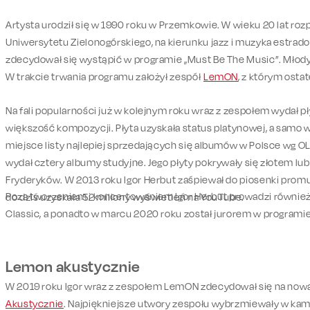
Artysta urodził się w 1990 roku w Przemkowie. W wieku 20 lat ro
Uniwersytetu Zielonogórskiego, na kierunku jazz i muzyka estrad
zdecydował się wystąpić w programie „Must Be The Music”. Młody 
W trakcie trwania programu założył zespół
LemON
, z którym osta
Na fali popularności już w kolejnym roku wraz z zespołem wydał p
większość kompozycji. Płyta uzyskała status platynowej, a samo
miejsce listy najlepiej sprzedających się albumów w Polsce wg OL
wydał cztery albumy studyjne. Jego płyty pokrywały się złotem l
Fryderyków. W 2013 roku Igor Herbut zaśpiewał do piosenki promu
Poza tworzeniem i koncertowaniem Igor Herbut prowadzi również
do dziś uzyskała 52 miliony wyświetleń na YouTube.
Classic, a ponadto w marcu 2020 roku został jurorem w programie
Lemon akustycznie
W 2019 roku Igor wraz z zespołem LemON zdecydował się na now
Akustycznie
. Najpiękniejsze utwory zespołu wybrzmiewały w kame