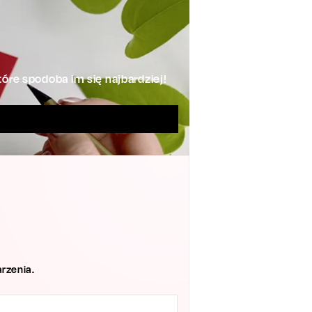
óre spodoba im się najbardziej!
rzenia.