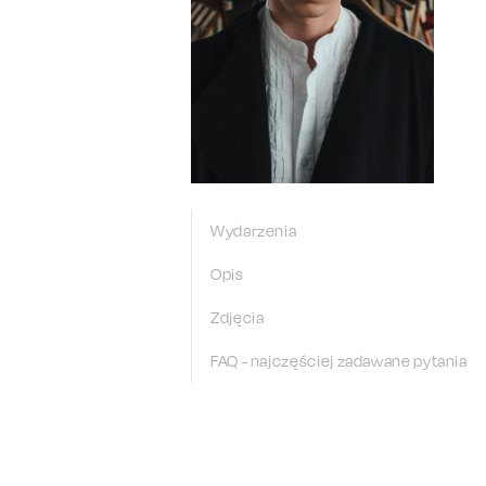
Wydarzenia
Opis
Zdjęcia
FAQ - najczęściej zadawane pytania