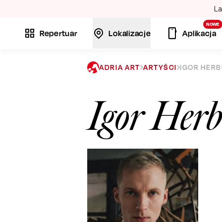
La
NOWE
Repertuar
Lokalizacje
Aplikacja
ADRIA ART
ARTYŚCI
IGOR HER
Igor Her