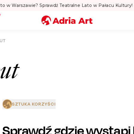
to w Warszawie? Sprawdź Teatralne Lato w Pałacu Kultury! 
Miasto
BUT
Kategoria
but
Szukaj
SZTUKA KORZYŚCI
Sprawdź gdzie wystąpi