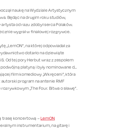
zpoczął naukę na Wydziale Artystycznym
owa. Będąc na drugim roku studiów,
artysta od razu zdobył serca Polaków.
tecznie wygrał w finałowej rozgrywce.
łytę „LemON”, na której odpowiadał za
 wydawnictwo dotarło na dziewiąte
iS. Od tej pory Herbut wraz z zespołem
ub podwójną platyną i były nominowane do
jącej film komediowy „Wkręceni”, która
 autorski program na antenie RMF
 rozrywkowym „The Four. Bitwa o sławę”.
ą trasę koncertową –
LemON
ralnym instrumentarium, na gitarę i