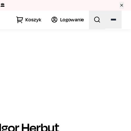
🏛️
Koszyk
Logowanie
Igor Herbut