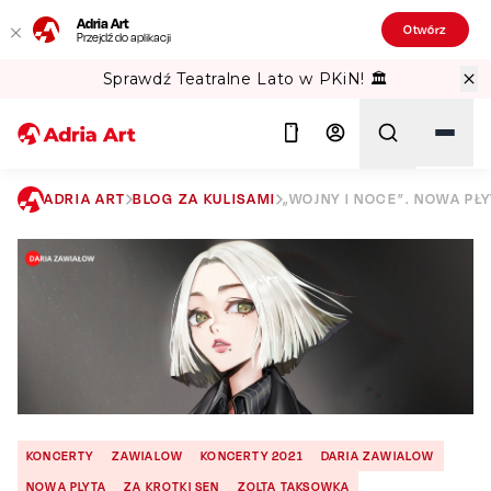
Adria Art
Otwórz
Przejdź do aplikacji
Sprawdź Teatralne Lato w PKiN! 🏛️
ADRIA ART
BLOG ZA KULISAMI
„WOJNY I NOCE”. NOWA PŁ
Szukaj
KONCERTY
ZAWIALOW
KONCERTY 2021
DARIA ZAWIALOW
NOWA PLYTA
ZA KROTKI SEN
ZOLTA TAKSOWKA