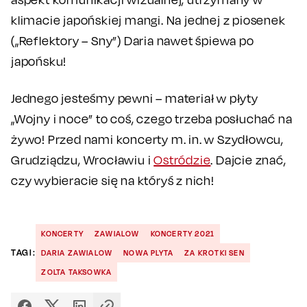
klimacie japońskiej mangi. Na jednej z piosenek
(„Reflektory – Sny”) Daria nawet śpiewa po
japońsku!
Jednego jesteśmy pewni – materiał w płyty
„Wojny i noce” to coś, czego trzeba posłuchać na
żywo! Przed nami koncerty m. in. w Szydłowcu,
Grudziądzu, Wrocławiu i
Ostródzie
. Dajcie znać,
czy wybieracie się na któryś z nich!
KONCERTY
ZAWIALOW
KONCERTY 2021
TAGI:
DARIA ZAWIALOW
NOWA PLYTA
ZA KROTKI SEN
ZOLTA TAKSOWKA