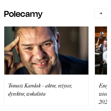
Polecamy
Tomasz Karolak – aktor, reżyser,
Enej 
dyrektor, wokalista
wiecz
2023