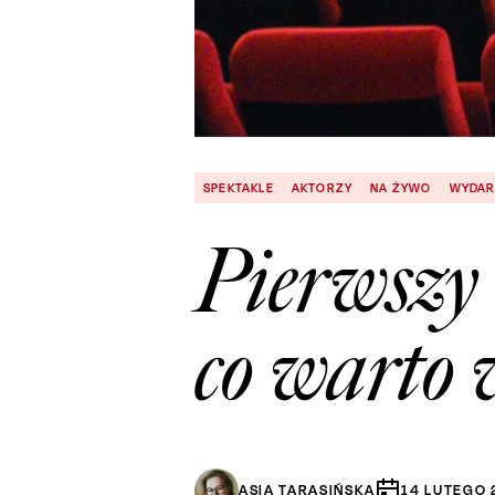
SPEKTAKLE
AKTORZY
NA ŻYWO
WYDAR
Pierwszy 
co warto 
ASIA TARASIŃSKA
14
LUTEGO