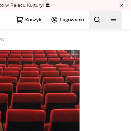
🏛️
Koszyk
Logowanie
EĆ!