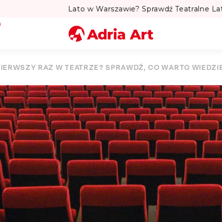
to w Warszawie? Sprawdź Teatralne Lato w Pałacu Kultury! 
Miasto
PIERWSZY RAZ W TEATRZE? SPRAWDŹ, CO WARTO WIEDZI
Kategoria
Szukaj