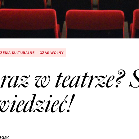
ZENIA KULTURALNE
CZAS WOLNY
raz w teatrze?
wiedzieć!
2024