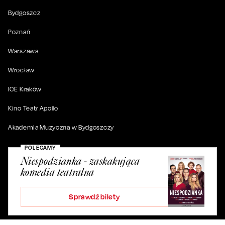
Bydgoszcz
Poznań
Warszawa
Wrocław
ICE Kraków
Kino Teatr Apollo
Akademia Muzyczna w Bydgoszczy
POLECAMY
Niespodzianka - zaskakująca
komedia teatralna
© 2019-
2026
. Wszystkie prawa zastrzeżone.
Sprawdź bilety
ul. Artura Grottgera 4/2, 85-227 Bydgoszcz