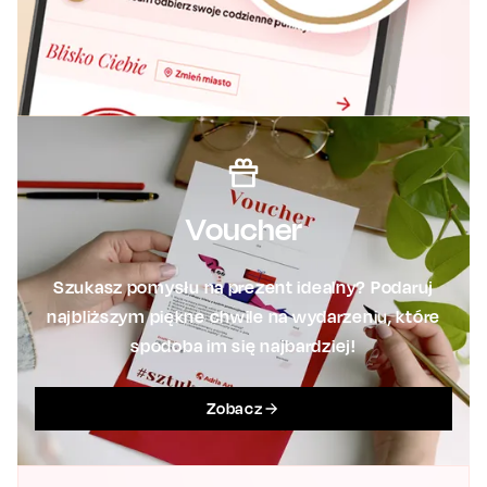
Voucher
Szukasz pomysłu na prezent idealny? Podaruj
najbliższym piękne chwile na wydarzeniu, które
spodoba im się najbardziej!
Zobacz