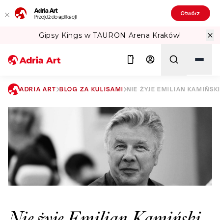
Adria Art
Otwórz
Przejdź do aplikacji
Gipsy Kings w TAURON Arena Kraków!
ADRIA ART
BLOG ZA KULISAMI
NIE ŻYJE EMILIAN KAMIŃSK
Szukaj
Nie żyje Emilian Kamiński.