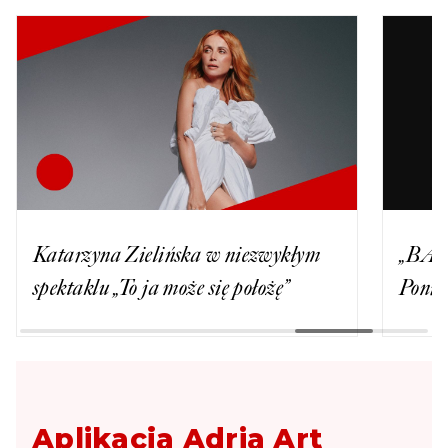
Katarzyna Zielińska w niezwykłym
„BA”, 
spektaklu „To ja może się położę”
Ponie
Aplikacja Adria Art