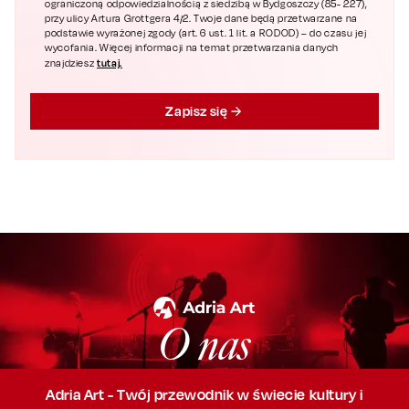
ograniczoną odpowiedzialnością z siedzibą w Bydgoszczy (85- 227),
przy ulicy Artura Grottgera 4/2. Twoje dane będą przetwarzane na
podstawie wyrażonej zgody (art. 6 ust. 1 lit. a RODOD) – do czasu jej
wycofania. Więcej informacji na temat przetwarzania danych
tutaj.
znajdziesz
Zapisz się
O nas
Adria Art - Twój przewodnik w świecie kultury i