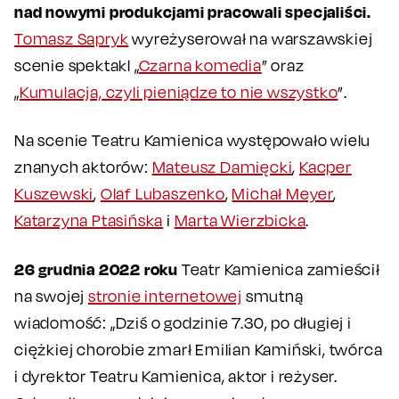
nad nowymi produkcjami pracowali specjaliści.
Tomasz Sapryk
wyreżyserował na warszawskiej
scenie spektakl „
Czarna komedia
” oraz
„
Kumulacja, czyli pieniądze to nie wszystko
”.
Na scenie Teatru Kamienica występowało wielu
znanych aktorów:
Mateusz Damięcki
,
Kacper
Kuszewski
,
Olaf Lubaszenko
,
Michał Meyer
,
Katarzyna Ptasińska
i
Marta Wierzbicka
.
26 grudnia 2022 roku
Teatr Kamienica zamieścił
na swojej
stronie internetowej
smutną
wiadomość: „Dziś o godzinie 7.30, po długiej i
ciężkiej chorobie zmarł Emilian Kamiński, twórca
i dyrektor Teatru Kamienica, aktor i reżyser.