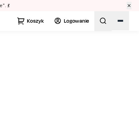
Lato w Warszawie? Sprawdź Teatralne Lato w Pałacu Kul
Koszyk
Logowanie