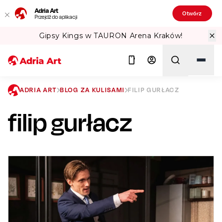
Adria Art
Otwórz
Przejdź do aplikacji
 Arena Kraków!
Sprawdź Teatralne Lat
ADRIA ART
BLOG ZA KULISAMI
FILIP GURŁACZ
filip gurłacz
Szukaj