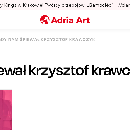
Lato w Warszawie? Sprawdź Teatralne Lato w Pał
Miasto
GDY NAM ŚPIEWAŁ KRZYSZTOF KRAWCZYK
Kategoria
ewał krzysztof kraw
Szukaj