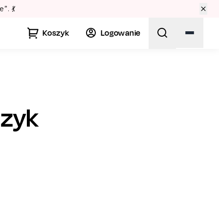
acu Kultury! 🏛️
Koszyk
Logowanie
czyk