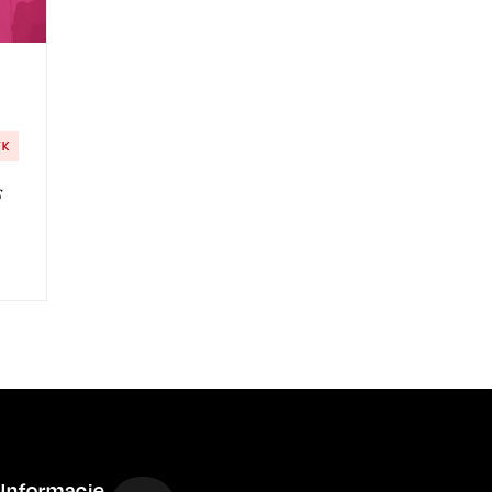
YK
s
Informacje