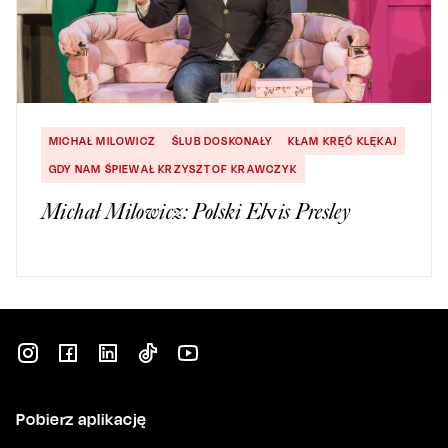
MICHAŁ MILOWICZ
ŚLUB DOSKONAŁY
KŁAM KRĘĆ KLĘKAJ
GDY NAM ŚPIEWAŁ KRZYSZTOF KRAWCZYK
Michał Milowicz: Polski Elvis Presley
Pobierz aplikację