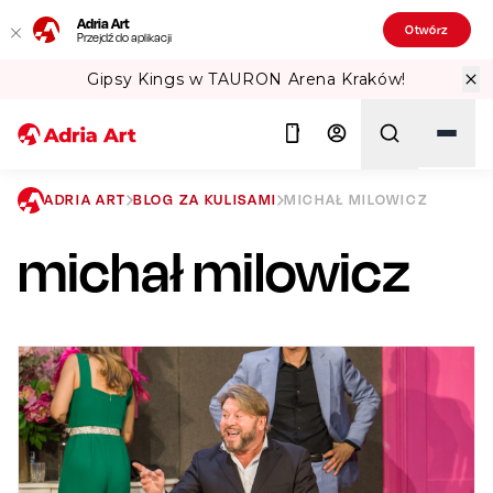
Adria Art
Otwórz
Przejdź do aplikacji
ena Kraków!
Sprawdź Teatralne Lato w
ADRIA ART
BLOG ZA KULISAMI
MICHAŁ MILOWICZ
michał milowicz
Szukaj