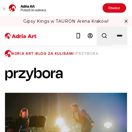
Adria Art
Otwórz
Przejdź do aplikacji
ena Kraków!
Sprawdź Teatralne Lato w
ADRIA ART
BLOG ZA KULISAMI
PRZYBORA
przybora
Szukaj