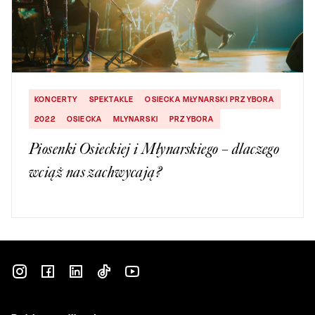
KONCERTY
SPEKTAKLE
OSIECKA MŁYNARSKI PRZYBORA
2022
OSIECKA
MLYNARSKI
PRZYBORA
Piosenki Osieckiej i Młynarskiego – dlaczego
wciąż nas zachwycają?