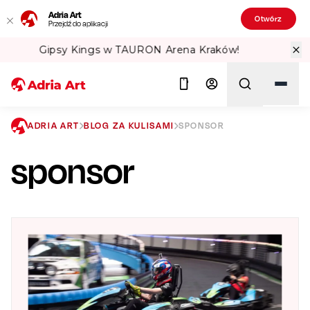
Adria Art
Otwórz
Przejdź do aplikacji
Sprawdź Teatralne Lato w PKiN! 🏛️
ADRIA ART
BLOG ZA KULISAMI
SPONSOR
sponsor
Szukaj