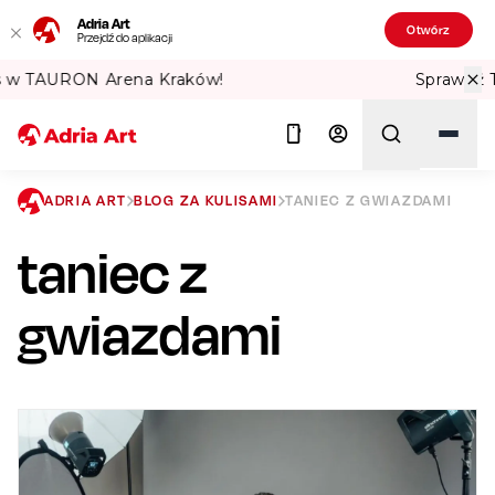
Adria Art
Otwórz
Przejdź do aplikacji
w!
Sprawdź Teatralne Lato w PKiN! 🏛️
ADRIA ART
BLOG ZA KULISAMI
TANIEC Z GWIAZDAMI
taniec z
Szukaj
gwiazdami