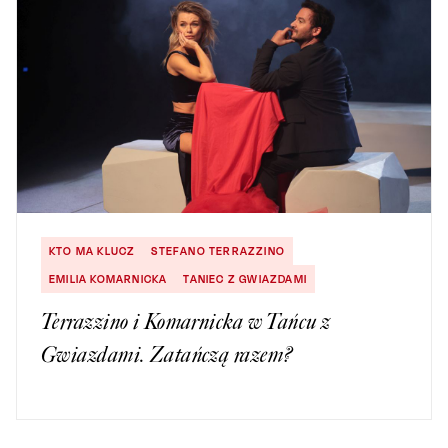
KTO MA KLUCZ
STEFANO TERRAZZINO
EMILIA KOMARNICKA
TANIEC Z GWIAZDAMI
Terrazzino i Komarnicka w Tańcu z
Gwiazdami. Zatańczą razem?