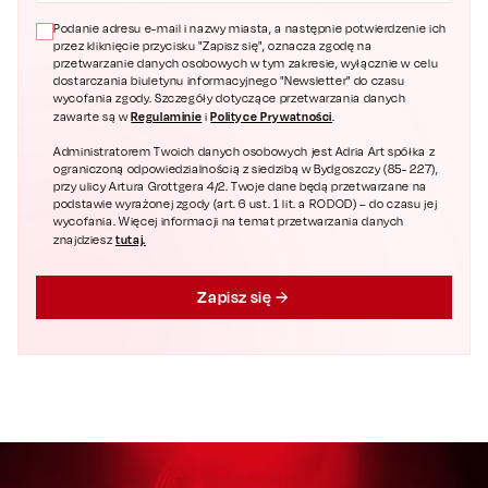
Podanie adresu e-mail i nazwy miasta, a następnie potwierdzenie ich
przez kliknięcie przycisku "Zapisz się", oznacza zgodę na
przetwarzanie danych osobowych w tym zakresie, wyłącznie w celu
dostarczania biuletynu informacyjnego "Newsletter" do czasu
wycofania zgody. Szczegóły dotyczące przetwarzania danych
Regulaminie
Polityce Prywatności
zawarte są w
i
.
Administratorem Twoich danych osobowych jest Adria Art spółka z
ograniczoną odpowiedzialnością z siedzibą w Bydgoszczy (85- 227),
przy ulicy Artura Grottgera 4/2. Twoje dane będą przetwarzane na
podstawie wyrażonej zgody (art. 6 ust. 1 lit. a RODOD) – do czasu jej
wycofania. Więcej informacji na temat przetwarzania danych
tutaj.
znajdziesz
Zapisz się