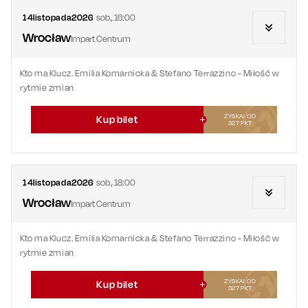
14
listopada
2026
sob.
,
16:00
Wrocław
Impart Centrum
Kto ma Klucz. Emilia Komarnicka & Stefano Terrazzino - Miłość w
rytmie zmian
ZYSKAJ OD
Kup bilet
327
PKT
14
listopada
2026
sob.
,
18:00
Wrocław
Impart Centrum
Kto ma Klucz. Emilia Komarnicka & Stefano Terrazzino - Miłość w
rytmie zmian
ZYSKAJ OD
Kup bilet
327
PKT