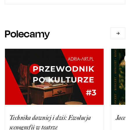
Polecamy
Technika dawniej i dziś: Ewolucja
Jacek
scenografii w teatrze