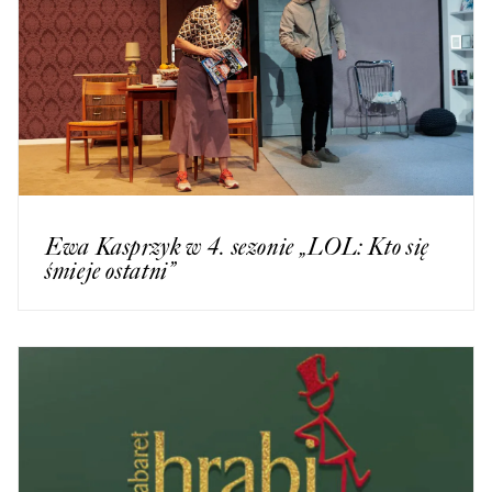
Ewa Kasprzyk w 4. sezonie „LOL: Kto się
śmieje ostatni”