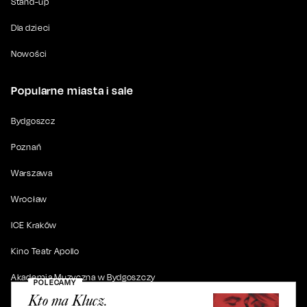
Stand-up
Dla dzieci
Nowości
Popularne miasta i sale
Bydgoszcz
Poznań
Warszawa
Wrocław
ICE Kraków
Kino Teatr Apollo
Akademia Muzyczna w Bydgoszczy
POLECAMY
Kto ma Klucz.