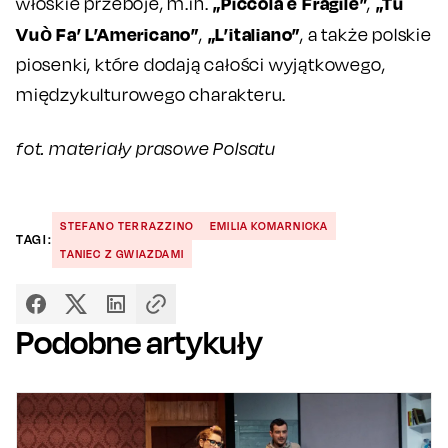
„Piccola e Fragile”
„Tu
włoskie przeboje, m.in.
,
Vuò Fa’ L’Americano”
„L’italiano”
,
, a także polskie
piosenki, które dodają całości wyjątkowego,
międzykulturowego charakteru.
fot. materiały prasowe Polsatu
STEFANO TERRAZZINO
EMILIA KOMARNICKA
TAGI:
TANIEC Z GWIAZDAMI
Podobne artykuły