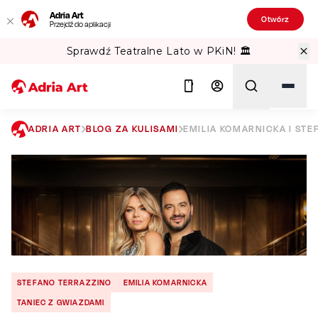
Adria Art
Otwórz
Przejdź do aplikacji
Sprawdź Teatralne Lato w PKiN! 🏛️
ADRIA ART
BLOG ZA KULISAMI
EMILIA KOMARNICKA I STE
Szukaj
STEFANO TERRAZZINO
EMILIA KOMARNICKA
TANIEC Z GWIAZDAMI