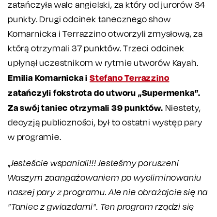
zatańczyła walc angielski, za który od jurorów 34
punkty. Drugi odcinek tanecznego show
Komarnicka i Terrazzino otworzyli zmysłową, za
którą otrzymali 37 punktów. Trzeci odcinek
upłynął uczestnikom w rytmie utworów Kayah.
Emilia Komarnicka i
Stefano Terrazzino
zatańczyli fokstrota do utworu „Supermenka”.
Za swój taniec otrzymali 39 punktów.
Niestety,
decyzją publiczności, był to ostatni występ pary
w programie.
„
Jesteście wspaniali!!! Jesteśmy poruszeni
Waszym zaangażowaniem po wyeliminowaniu
naszej pary z programu. Ale nie obrażajcie się na
"Taniec z gwiazdami". Ten program rządzi się