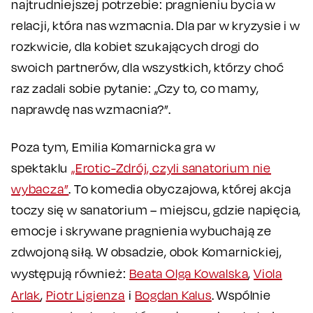
najtrudniejszej potrzebie: pragnieniu bycia w
relacji, która nas wzmacnia. Dla par w kryzysie i w
rozkwicie, dla kobiet szukających drogi do
swoich partnerów, dla wszystkich, którzy choć
raz zadali sobie pytanie: „Czy to, co mamy,
naprawdę nas wzmacnia?”.
Poza tym, Emilia Komarnicka gra w
spektaklu
„Erotic-Zdrój, czyli sanatorium nie
wybacza”
. To komedia obyczajowa, której akcja
toczy się w sanatorium – miejscu, gdzie napięcia,
emocje i skrywane pragnienia wybuchają ze
zdwojoną siłą. W obsadzie, obok Komarnickiej,
występują również:
Beata Olga Kowalska
,
Viola
Arlak
,
Piotr Ligienza
i
Bogdan Kalus
. Wspólnie