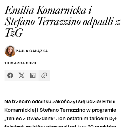
Emilia Komarnicka i
Stefano Terrazzino odpadli z
TzG
PAULA GAŁĄZKA
16
MARCA
2026
Na trzecim odcinku zakończył się udział Emilii
Komarnickiej i Stefano Terrazzino w programie
„Taniec z Gwiazdami”. Ich ostatnim tańcem był
fokstrot, za który otrzymali od jury 39 punktów.