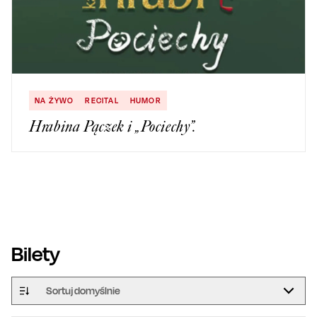
NA ŻYWO
RECITAL
HUMOR
Hrabina Pączek i „Pociechy”.
Bilety
Sortuj domyślnie