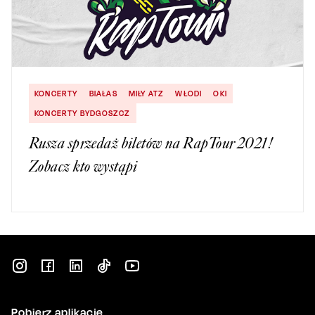
KONCERTY
BIAŁAS
MIŁY ATZ
WŁODI
OKI
KONCERTY BYDGOSZCZ
Rusza sprzedaż biletów na RapTour 2021!
Zobacz kto wystąpi
Pobierz aplikację