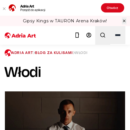
Adria Art
Otwórz
Przejdź do aplikacji
ena Kraków!
Sprawdź Teatralne Lato w
ADRIA ART
BLOG ZA KULISAMI
WŁODI
Włodi
Szukaj