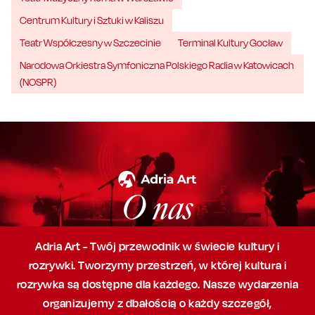
Centrum Kultury i Sztuki w Kaliszu
Teatr Współczesny w Szczecinie
Terminal Kultury Gocław
Narodowa Orkiestra Symfoniczna Polskiego Radia w Katowicach
(NOSPR)
O nas
Adria Art - Twój przewodnik w świecie kultury i
rozrywki. Tworzymy przestrzeń,
w której
kultura i
rozrywka są dostępne dla każdego. Nasze wydarzenia
organizujemy
z dbałością
o każdy szczegół,