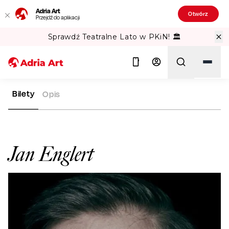
Adria Art
Otwórz
Przejdź do aplikacji
Sprawdź Teatralne Lato w PKiN! 🏛️
Bilety
Opis
ADRIA ART
ARTYŚCI
JAN ENGLERT
Szukaj
Jan Englert