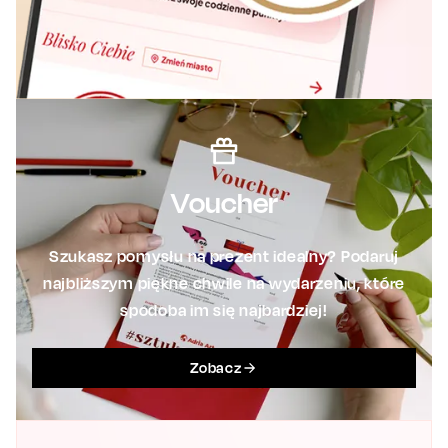
Voucher
Szukasz pomysłu na prezent idealny? Podaruj
najbliższym piękne chwile na wydarzeniu, które
spodoba im się najbardziej!
Zobacz