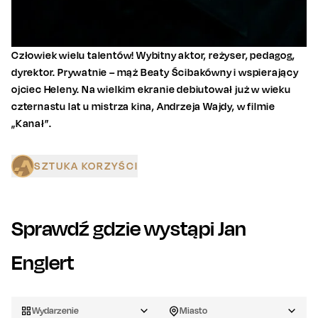
Człowiek wielu talentów! Wybitny aktor, reżyser, pedagog,
dyrektor. Prywatnie – mąż Beaty Ścibakówny i wspierający
ojciec Heleny. Na wielkim ekranie debiutował już w wieku
czternastu lat u mistrza kina, Andrzeja Wajdy, w filmie
„Kanał”.
SZTUKA KORZYŚCI
Sprawdź gdzie wystąpi
Jan
Englert
Wydarzenie
Miasto