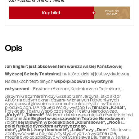
Żar – spektakl Teatru Polonia
ZYSKAJ OD
Kup bilet
900
PKT
Opis
Jan Englert jest absolwentem warszawskiej Państwowej
Wyższej Szkoły Teatralnej
, na której dzisiaj jest wykładowcą.
Na deskach teatralnych
współpracował z wybitnymi
reżyserami
– Erwinem Axerem, Kazimierzem Dejmkiem,
Jerzym Kreczmarem czy Grzegorzem Jarzyną. Jako aktor
Aktor na dużym ekranie zagrał w znanych i docenianych
występował głównie na scenach stołecznych – w Teatru
produkcjach. U Andrzeja Wajdy wystąpił w
filmach „Kanał”,
Polskiego, Teatru Współczesnego i Teatru Narodowego.
„Katyń” i „Tatarak”
. Widzom dał się zapamiętać również dzięki
Obecnie
Jan Englert w warszawskim Teatrze Narodowym
rolom
serialowym w produkcjach „Kolumbowie”, „Noce i
pełni funkcję dyrektora artystycznego
.
dnie”, „Matki, żony i kochanki”, „Lalka” czy „Dom”
. Niedawno
Zdobywca wielu nagród artystycznych za wybitne role,
można było go zobaczyć w roli Stanisława Baumana w serialu