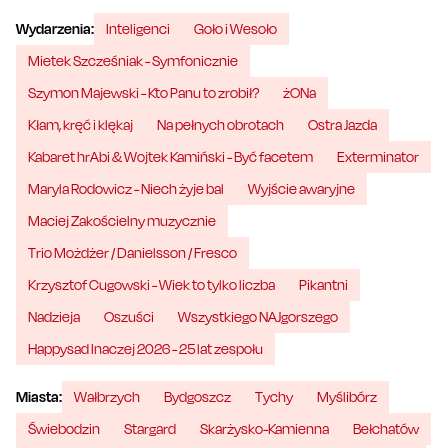
Wydarzenia:
Inteligenci
Goło i Wesoło
Mietek Szcześniak - Symfonicznie
Szymon Majewski - Kto Panu to zrobił?
żONa
Kłam, kręć i klękaj
Na pełnych obrotach
Ostra Jazda
Kabaret hrAbi & Wojtek Kamiński - Być facetem
Exterminator
Maryla Rodowicz - Niech żyje bal
Wyjście awaryjne
Maciej Zakościelny muzycznie
Trio Możdżer / Danielsson / Fresco
Krzysztof Cugowski - Wiek to tylko liczba
Pikantni
Nadzieja
Oszuści
Wszystkiego NAJgorszego
Happysad Inaczej 2026 - 25 lat zespołu
Miasta:
Wałbrzych
Bydgoszcz
Tychy
Myślibórz
Świebodzin
Stargard
Skarżysko-Kamienna
Bełchatów