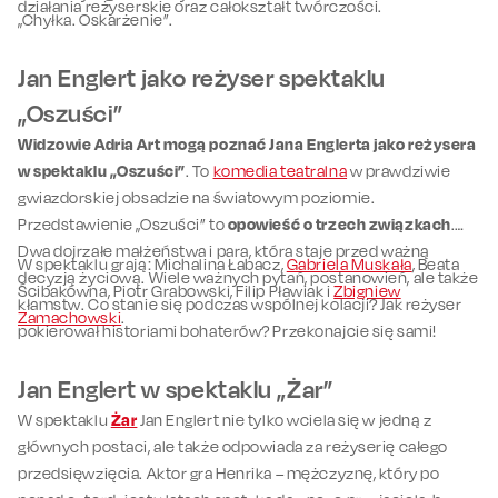
działania reżyserskie oraz całokształt twórczości.
„Chyłka. Oskarżenie”.
Jan Englert jako reżyser spektaklu
„Oszuści”
Widzowie Adria Art mogą poznać Jana Englerta jako reżysera
w spektaklu „Oszuści”
. To
komedia teatralna
w prawdziwie
gwiazdorskiej obsadzie na światowym poziomie.
Przedstawienie „Oszuści” to
opowieść o trzech związkach
.
Dwa dojrzałe małżeństwa i para, która staje przed ważną
W spektaklu grają: Michalina Łabacz,
Gabriela Muskała
, Beata
decyzją życiową. Wiele ważnych pytań, postanowień, ale także
Ścibakówna, Piotr Grabowski, Filip Pławiak i
Zbigniew
kłamstw. Co stanie się podczas wspólnej kolacji? Jak reżyser
Zamachowski
.
pokierował historiami bohaterów? Przekonajcie się sami!
Jan Englert w spektaklu „Żar”
W spektaklu
Żar
Jan Englert nie tylko wciela się w jedną z
głównych postaci, ale także odpowiada za reżyserię całego
przedsięwzięcia. Aktor gra Henrika – mężczyznę, który po