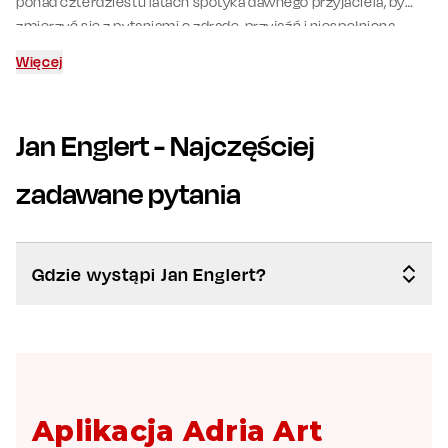
ponad czterdziestu latach spotyka dawnego przyjaciela, by
zmierzyć się z pytaniami o zdradę, przyjaźń i niespełnioną
miłość. To rola oparta na emocjonalnej intensywności i
Więcej
mistrzowsko prowadzonym słowie.
Jan Englert
- Najczęściej
zadawane pytania
Gdzie wystąpi Jan Englert?
Aplikacja Adria Art