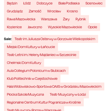
Będzin
Łódź
Dobczyce
Biała Podlaska
Sosnowiec
Grudziądz
Zamość
Wrocław
Krosno
Rawa Mazowiecka
Warszawa
Żary
Rybnik
Kozienice
Jaworzno
Wysokie Mazowieckie
Opole
Sale:
Teatr im. Juliusza Osterwy w Gorzowie Wielkopolskim
Miejski Dom Kultury w Łańcucie
Teatr Letni im. Heleny Majdaniec w Szczecinie
Chełmski Dom Kultury
Aula Collegium Polonicum w Słubicach
Klub Politechnik w Częstochowie
Hala Widowiskowo-Sportowa CAiIS w Grodzisku Mazowieckim
Płocka Szkoła Muzyczna
Teatr Muzyczny w Łodzi
Regionalne Centrum Kultur Pogranicza w Krośnie
Teatr Muzyczny Roma w Warszawie