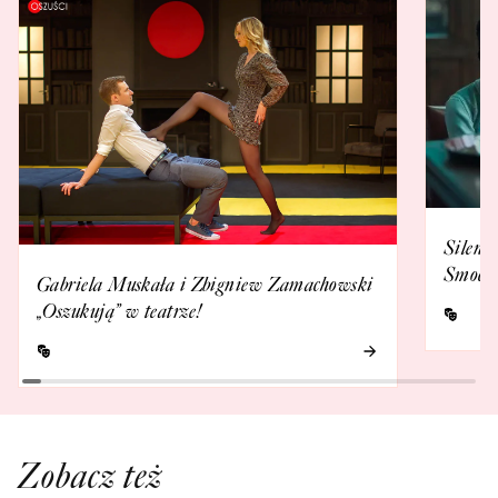
Silent
Smoczy
Gabriela Muskała i Zbigniew Zamachowski
„Oszukują” w teatrze!
Zobacz też