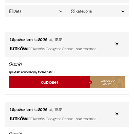
Data
Kategoria
16
października
2026
pt.
,
15.15
Kraków
ICE Kraków Congress Centre - sala teatralna
Oszuści
spektakl komediowy Och-Teatru
ZYSKAJ OD
Kup bilet
297
PKT
16
października
2026
pt.
,
18.15
Kraków
ICE Kraków Congress Centre - sala teatralna