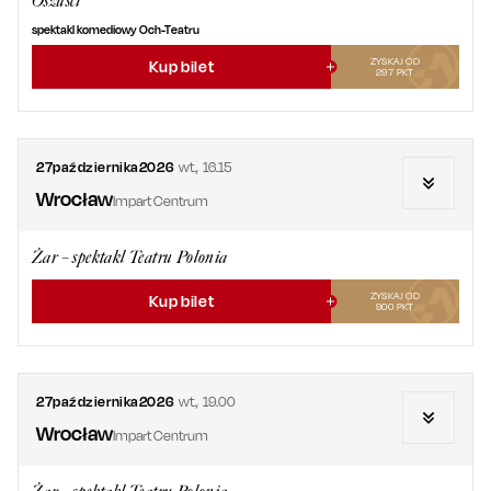
Oszuści
spektakl komediowy Och-Teatru
ZYSKAJ OD
Kup bilet
297
PKT
27
października
2026
wt.
,
16.15
Wrocław
Impart Centrum
Żar – spektakl Teatru Polonia
ZYSKAJ OD
Kup bilet
900
PKT
27
października
2026
wt.
,
19.00
Wrocław
Impart Centrum