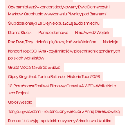
Czy pamiętasz? – koncert dedykowany Ewie Demarczyk i
Markowi Grechucie w wykonaniu Piwnicy pod Baranami
Ślub doskonały: I że Cię nie opuszczę aż do śmiechu
Kto ma Klucz.
Pomoc domowa
Niedźwiedź Wojtek
Raz, Dwa, Trzy… dzieści pięć okrążeń wokół słońca
Nadzieja
Koncert rozKOCHAna - czyli miłość w piosenkach legendarnych
polskich wokalistów
Grupa MoCarta wśród gwiazd
Gipsy Kings feat. Tonino Baliardo - Historia Tour 2026
12. Przeźrocza Festiwal Filmowy: Omasta & WFO - White Note
Jazz Project
Goło i Wesoło
Tango z gwiazdami - roztańczony wieczór z Anną Dereszowską
Romeo i Julia żyją - spektakl muzyczny Arkadiusza Jakubika