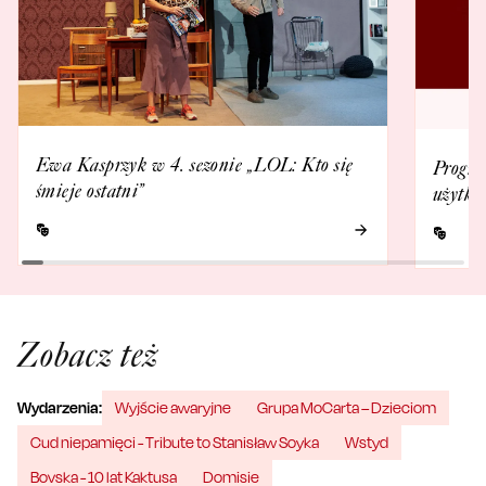
Ewa Kasprzyk w 4. sezonie „LOL: Kto się
Progra
śmieje ostatni”
użytko
Zobacz też
Wydarzenia:
Wyjście awaryjne
Grupa MoCarta – Dzieciom
Cud niepamięci - Tribute to Stanisław Soyka
Wstyd
Bovska - 10 lat Kaktusa
Domisie