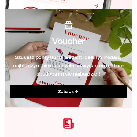
Voucher
Szukasz pomysłu na prezent idealny? Podaruj
najbliższym piękne chwile na wydarzeniu, które
spodoba im się najbardziej!
Zobacz