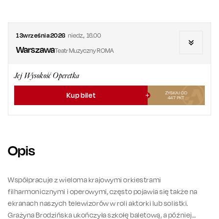
13
września
2026
niedz.
,
16.00
Warszawa
Teatr Muzyczny ROMA
Jej Wysokość Operetka
ZYSKAJ OD
Kup bilet
447
PKT
Opis
Współpracuje z wieloma krajowymi orkiestrami
filharmonicznymi i operowymi, często pojawia się także na
ekranach naszych telewizorów w roli aktorki lub solistki.
Grażyna Brodzińska ukończyła szkołę baletową, a później