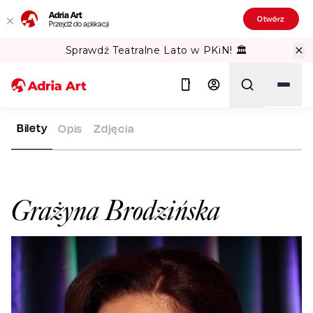
Adria Art
Otwórz
Przejdź do aplikacji
Sprawdź Teatralne Lato w PKiN! 🏛️
Bilety
Opis
Zdjęcia
ADRIA ART
ARTYŚCI
GRAŻYNA BRODZIŃSKA
Szukaj
Grażyna Brodzińska