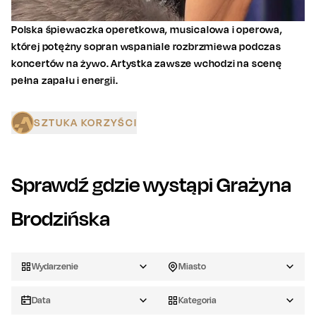
Polska śpiewaczka operetkowa, musicalowa i operowa,
której potężny sopran wspaniale rozbrzmiewa podczas
koncertów na żywo. Artystka zawsze wchodzi na scenę
pełna zapału i energii.
SZTUKA KORZYŚCI
Sprawdź gdzie wystąpi
Grażyna
Brodzińska
Wydarzenie
Miasto
Data
Kategoria