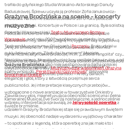
trafiła do gdyńskiego Studia Wokalno-Aktorskiego Danuty
Baduszkowej. Śpiewu uczyła ją profesor Zofia Janukowicz-
Grażyna Brodzińska na scenie - koncerty
Pobłocka. Na scenie zadebiutowała w 1970 roku podczas
muzyczne
studiów w Gdyni. Koncertuje w Polsce i za granicą. Była solistką
Operetki Warszawskiej i
Teatru Muzycznego Roma w
Podczas koncertów serwuje widzom swoje największe
Warszawie
, a od roku 2002 współpracuje między innymi z
operetkowe hity, takie jak „Zagraj mi, cyganie” czy wyjątkową
Teatrem Muzycznym w Gliwicach i
Poznaniu
. Brała udział w
„Arię ze śmiechem”. W jej repertuarze widnieją również
cyklu telewizyjnym „Z batutą i humorem” Macieja
dynamiczne, latynoskie przeboje, m.in. „La Bella Tangolita” czy
Niesiołowskiego. Nagrała również trzy recitale telewizyjne, a od
„Aquarela do Brasil”. Wyjątkowy wokal solistki artystki możecie
Grażyna Brodzińska
jako niekwestionowana dama polskiej
2019 możemy oglądać ją w serialu „Barwy szczęścia”, w
usłyszeć podczas trasy „
Muzyczny czar wspomnień. Grażyna
sceny wnosi do „
Pereł muzyki rozrywkowej
” niezwykłą
którym wciela się w postać pianistki – Arlety Banach.
Brodzińska i Goście
”.
elegancję i głos, który z łatwością przejmuje serca
publiczności. Jej interpretacje klasycznych przebojów
wzbogacone o nowe aranżacje w towarzystwie Orkiestry
Zjawiskowy głos, magnetyzująca obecność sceniczna i pełna
Kameralnej MusicaLove tworzą nostalgiczne, a jednocześnie
wdzięku interpretacja sprawiają, że
Jej wysokość operetka
z
świeże brzmienie.
udziałem Grażyny Brodzińskiej staje się prawdziwym świętem
muzyki. Jej obecność nadaje wydarzeniu wyjątkowy charakter
– to spotkanie z legendą, która operetkę zna jak mało kto i