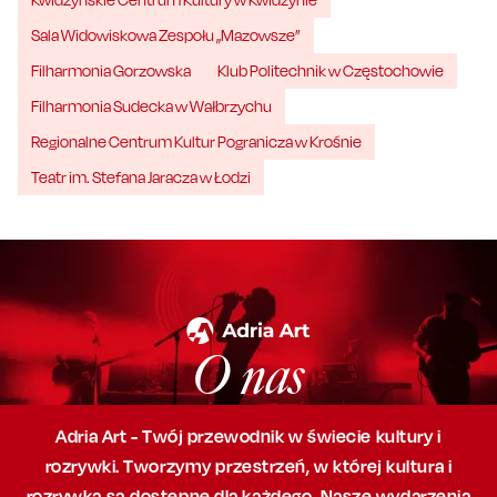
Sala Widowiskowa Zespołu „Mazowsze”
Filharmonia Gorzowska
Klub Politechnik w Częstochowie
Filharmonia Sudecka w Wałbrzychu
Regionalne Centrum Kultur Pogranicza w Krośnie
Teatr im. Stefana Jaracza w Łodzi
O nas
Adria Art - Twój przewodnik w świecie kultury i
rozrywki. Tworzymy przestrzeń,
w której
kultura i
rozrywka są dostępne dla każdego. Nasze wydarzenia