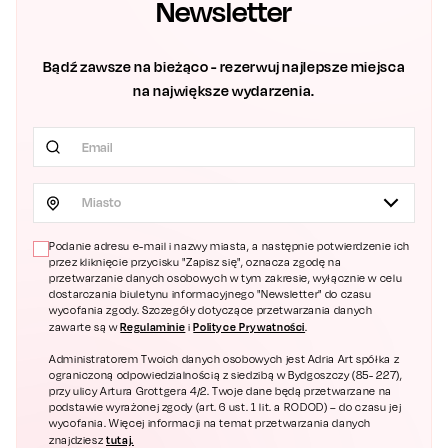
Newsletter
Bądź zawsze na bieżąco - rezerwuj najlepsze miejsca
na największe wydarzenia.
Miasto
Podanie adresu e-mail i nazwy miasta, a następnie potwierdzenie ich
przez kliknięcie przycisku "Zapisz się", oznacza zgodę na
przetwarzanie danych osobowych w tym zakresie, wyłącznie w celu
dostarczania biuletynu informacyjnego "Newsletter" do czasu
wycofania zgody. Szczegóły dotyczące przetwarzania danych
Regulaminie
Polityce Prywatności
zawarte są w
i
.
Administratorem Twoich danych osobowych jest Adria Art spółka z
ograniczoną odpowiedzialnością z siedzibą w Bydgoszczy (85- 227),
przy ulicy Artura Grottgera 4/2. Twoje dane będą przetwarzane na
podstawie wyrażonej zgody (art. 6 ust. 1 lit. a RODOD) – do czasu jej
wycofania. Więcej informacji na temat przetwarzania danych
tutaj.
znajdziesz