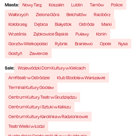
Miasta:
Nowy Targ
Koszalin
Lublin
Tarnów
Police
Wałbrzych
Zielona Góra
Bełchatów
Racibórz
Kołobrzeg
Dębica
Białystok
Ostróda
Marki
Września
Ząbkowice Śląskie
Puławy
Konin
Gorzów Wielkopolski
Rybnik
Braniewo
Opole
Nysa
Gostyń
Zawiercie
Sale:
Wojewódzki Dom Kultury w Kielcach
Amfiteatr w Ostródzie
Klub Stodoła w Warszawie
Terminal Kultury Gocław
Centrum Kultury Teatr w Grudziądzu
Centrum Kultury i Sztuki w Kaliszu
Centrum Kultury Karolinka w Radzionkowie
Teatr Wielki w Łodzi
Kwidzyńskie Centrum Kultury w Kwidzynie