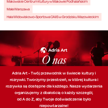
Makowskie Centrum Kultury w Makowie Podhalańskim
Mała Warszawa
Hala Widowiskowo-Sportowa CAiIS w Grodzisku Mazowieckim
O nas
Adria Art - Twój przewodnik w świecie kultury i
rozrywki. Tworzymy przestrzeń,
w której
kultura i
rozrywka są dostępne dla każdego. Nasze wydarzenia
organizujemy
z dbałością
o każdy szczegół,
od A do Z, aby
Twoje doświadczenie było
niepowtarzalne!