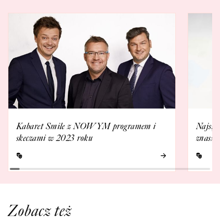
Kabaret Smile z NOWYM programem i
Najsły
skeczami w 2023 roku
znasz 
Zobacz też