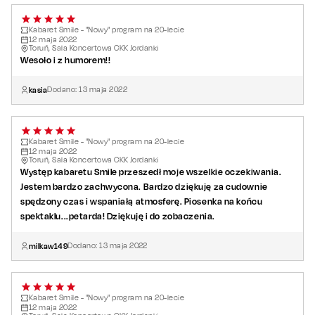
Kabaret Smile - "Nowy" program na 20-lecie
12
maja
2022
Toruń, Sala Koncertowa CKK Jordanki
Wesoło i z humorem!!
kasia
Dodano:
13
maja
2022
Kabaret Smile - "Nowy" program na 20-lecie
12
maja
2022
Toruń, Sala Koncertowa CKK Jordanki
Występ kabaretu Smile przeszedł moje wszelkie oczekiwania.
Jestem bardzo zachwycona. Bardzo dziękuję za cudownie
spędzony czas i wspaniałą atmosferę. Piosenka na końcu
spektaklu...petarda! Dziękuję i do zobaczenia.
milkaw149
Dodano:
13
maja
2022
Kabaret Smile - "Nowy" program na 20-lecie
12
maja
2022