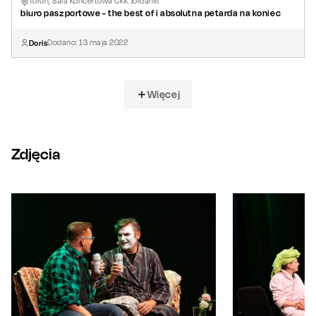
Toruń, Sala Koncertowa CKK Jordanki
biuro paszportowe - the best of i absolutna petarda na koniec
Doris
Dodano:
13
maja
2022
Więcej
Zdjęcia