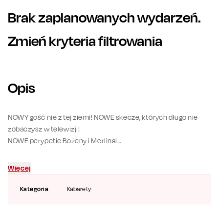
Brak zaplanowanych wydarzeń.
Zmień kryteria filtrowania
Opis
NOWY gość nie z tej ziemi! NOWE skecze, których długo nie
zobaczysz w telewizji!
NOWE perypetie Bożeny i Merlina!
NOWY wymiar spektaklu!
Mistrzowie żartu sytuacyjnego zaskoczą Was innowacyjną
Więcej
technologią. Tego jeszcze polska scena nie widziała!
Świętujmy razem z kabaretem SMILE 20 lat!
Kategoria
Kabarety
Grupa Smile od lat jest w doskonałej formie. Po wyjątkowym