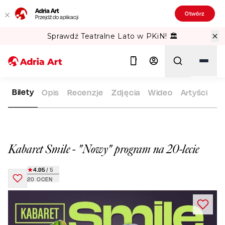
Adria Art
Otwórz
Przejdź do aplikacji
Sprawdź Teatralne Lato w PKiN! 🏛️
Bilety
Opis
Recenzje
Zdjęcia
Wideo
Artyści
ADRIA ART
REPERTUAR
KABARET SMILE - "NOWY" PROGRA
Szukaj
Kabaret Smile - "Nowy" program na 20-lecie
4.95
/ 5
20
OCEN