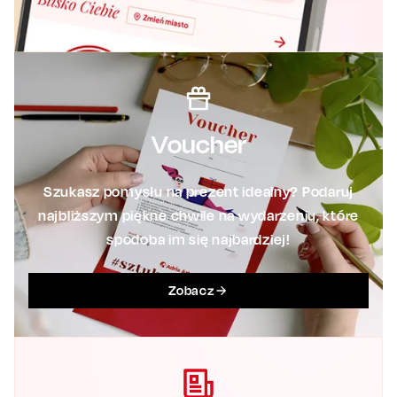
Voucher
Szukasz pomysłu na prezent idealny? Podaruj
najbliższym piękne chwile na wydarzeniu, które
spodoba im się najbardziej!
Zobacz