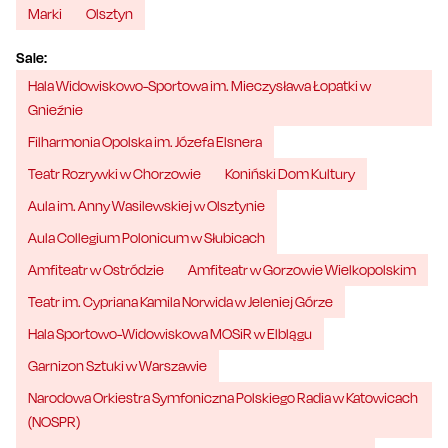
Marki
Olsztyn
Sale:
Hala Widowiskowo-Sportowa im. Mieczysława Łopatki w
Gnieźnie
Filharmonia Opolska im. Józefa Elsnera
Teatr Rozrywki w Chorzowie
Koniński Dom Kultury
Aula im. Anny Wasilewskiej w Olsztynie
Aula Collegium Polonicum w Słubicach
Amfiteatr w Ostródzie
Amfiteatr w Gorzowie Wielkopolskim
Teatr im. Cypriana Kamila Norwida w Jeleniej Górze
Hala Sportowo-Widowiskowa MOSiR w Elblągu
Garnizon Sztuki w Warszawie
Narodowa Orkiestra Symfoniczna Polskiego Radia w Katowicach
(NOSPR)