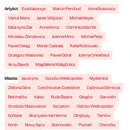
Artyści:
Ewa Kasprzyk
Marcin Perchuć
Anna Rusowicz
Varius Manx
Jacek Wójcicki
Michał Meyer
Katarzyna Żak
Anna Korcz
Dominika Kachlik
Mirosław Zbrojewicz
Joanna Moro
Michał Piela
Paweł Deląg
Marek Czekała
Rafał Rutkowski
Grzegorz Wasowski
Paweł Góral
Joanna Orleańska
Jerzy Bawoł
Magdalena Waligórska
Miasta:
Jaworzno
Gorzów Wielkopolski
Myślenice
Zielona Góra
Czechowice-Dziedzice
Dąbrowa Górnicza
Bełchatów
Kalisz
Ruda Śląska
Głogów
Garwolin
Grodzisk Mazowiecki
Szczecin
Ostrów Wielkopolski
Końskie
Skarżysko-Kamienna
Otrębusy
Tarnów
Konin
Nowy Sącz
Sosnowiec
Poznań
Chorzów