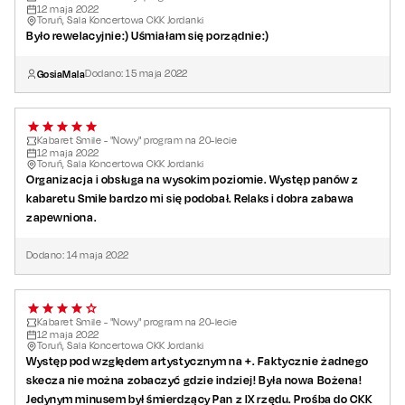
12
maja
2022
Toruń, Sala Koncertowa CKK Jordanki
Było rewelacyjnie:) Uśmiałam się porządnie:)
GosiaMala
Dodano:
15
maja
2022
Kabaret Smile - "Nowy" program na 20-lecie
12
maja
2022
Toruń, Sala Koncertowa CKK Jordanki
Organizacja i obsługa na wysokim poziomie. Występ panów z
kabaretu Smile bardzo mi się podobał. Relaks i dobra zabawa
zapewniona.
Dodano:
14
maja
2022
Kabaret Smile - "Nowy" program na 20-lecie
12
maja
2022
Toruń, Sala Koncertowa CKK Jordanki
Występ pod względem artystycznym na +. Faktycznie żadnego
skecza nie można zobaczyć gdzie indziej! Była nowa Bożena!
Jedynym minusem był śmierdzący Pan z IX rzędu. Prośba do CKK