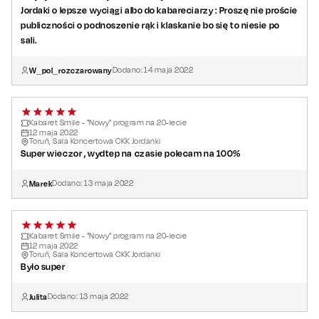
Jordaki o lepsze wyciągi albo do kabareciarzy : Proszę nie proście
publiczności o podnoszenie rąk i klaskanie bo się to niesie po
sali.
W_pol_rozczarowany
Dodano:
14
maja
2022
Kabaret Smile - "Nowy" program na 20-lecie
12
maja
2022
Toruń, Sala Koncertowa CKK Jordanki
Super wieczor , wydtep na czasie polecam na 100%
Marek
Dodano:
13
maja
2022
Kabaret Smile - "Nowy" program na 20-lecie
12
maja
2022
Toruń, Sala Koncertowa CKK Jordanki
Było super
Julita
Dodano:
13
maja
2022