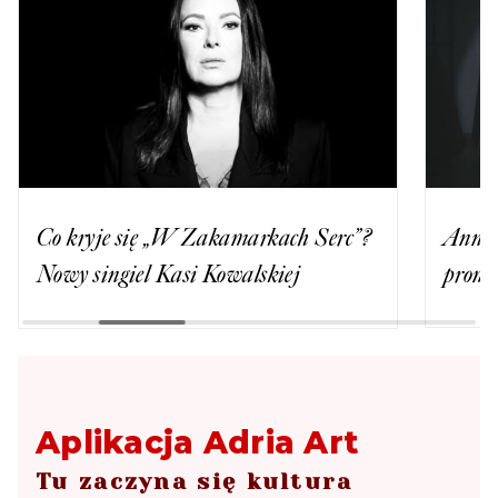
Co kryje się „W Zakamarkach Serc”?
Anna 
Nowy singiel Kasi Kowalskiej
promuj
Aplikacja Adria Art
Tu zaczyna się kultura