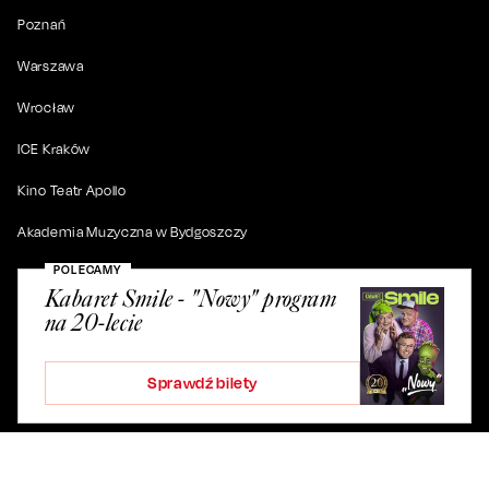
Poznań
Warszawa
Wrocław
ICE Kraków
Kino Teatr Apollo
Akademia Muzyczna w Bydgoszczy
POLECAMY
Kabaret Smile - "Nowy" program
na 20-lecie
© 2019-
2026
. Wszystkie prawa zastrzeżone.
Sprawdź bilety
ul. Artura Grottgera 4/2, 85-227 Bydgoszcz