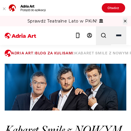
Adria Art
Otwórz
Przejdź do aplikacji
Sprawdź Teatralne Lato w PKiN! 🏛️
ADRIA ART
BLOG ZA KULISAMI
KABARET SMILE Z NOWYM 
Szukaj
Kabaret Smile z NOWYM