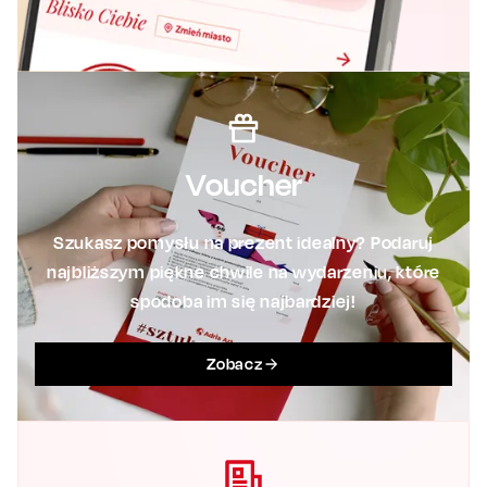
Voucher
Szukasz pomysłu na prezent idealny? Podaruj
najbliższym piękne chwile na wydarzeniu, które
spodoba im się najbardziej!
Zobacz