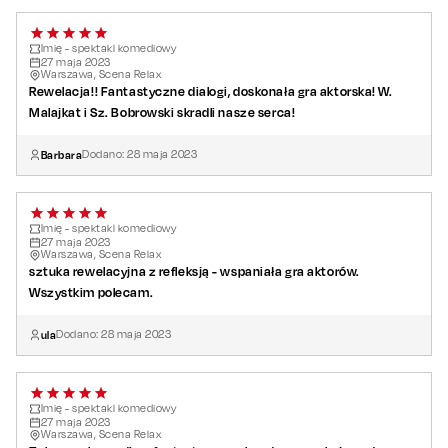
Imię - spektakl komediowy
27
maja
2023
Warszawa, Scena Relax
Rewelacja!! Fantastyczne dialogi, doskonała gra aktorska! W.
Malajkat i Sz. Bobrowski skradli nasze serca!
Barbara
Dodano:
28
maja
2023
Imię - spektakl komediowy
27
maja
2023
Warszawa, Scena Relax
sztuka rewelacyjna z refleksją - wspaniała gra aktorów.
Wszystkim polecam.
ula
Dodano:
28
maja
2023
Imię - spektakl komediowy
27
maja
2023
Warszawa, Scena Relax