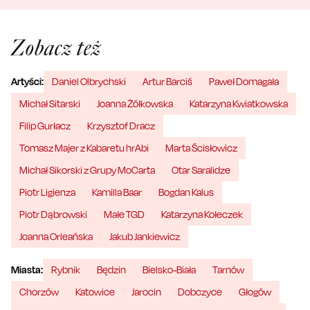
Zobacz też
Artyści:
Daniel Olbrychski
Artur Barciś
Paweł Domagała
Michał Sitarski
Joanna Żółkowska
Katarzyna Kwiatkowska
Filip Gurłacz
Krzysztof Dracz
Tomasz Majer z Kabaretu hrAbi
Marta Ścisłowicz
Michał Sikorski z Grupy MoCarta
Otar Saralidze
Piotr Ligienza
Kamilla Baar
Bogdan Kalus
Piotr Dąbrowski
Małe TGD
Katarzyna Kołeczek
Joanna Orleańska
Jakub Jankiewicz
Miasta:
Rybnik
Będzin
Bielsko-Biała
Tarnów
Chorzów
Katowice
Jarocin
Dobczyce
Głogów