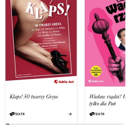
Klaps! 50 twarzy Greya
Wacław rządzi! Wie
tylko dla Pań
TEATR
TEATR