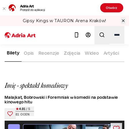
Adria Art
Otwórz
Przejdź do aplikacji
Gipsy Kings w TAURON Arena Kraków!
Bilety
Opis
Recenzje
Zdjęcia
Wideo
Artyści
ADRIA ART
REPERTUAR
IMIĘ - SPEKTAKL KOMEDIOWY
Szukaj
Imię - spektakl komediowy
Malajkat, Bobrowski i Foremniak w komedii na podstawie
kinowego hitu
4.91
/ 5
81
OCEN