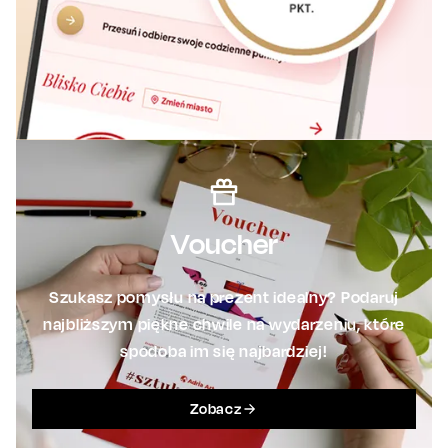
Voucher
Szukasz pomysłu na prezent idealny? Podaruj
najbliższym piękne chwile na wydarzeniu, które
spodoba im się najbardziej!
Zobacz