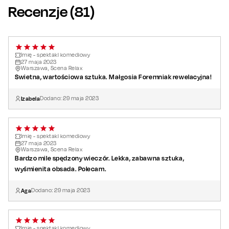
Recenzje (
81
)
Imię - spektakl komediowy
27
maja
2023
Warszawa, Scena Relax
Swietna, wartościowa sztuka. Małgosia Foremniak rewelacyjna!
Izabela
Dodano:
29
maja
2023
Imię - spektakl komediowy
27
maja
2023
Warszawa, Scena Relax
Bardzo mile spędzony wieczór. Lekka, zabawna sztuka,
wyśmienita obsada. Polecam.
Aga
Dodano:
29
maja
2023
Imię - spektakl komediowy