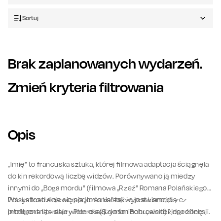
Sortuj
Brak zaplanowanych wydarzeń.
Zmień kryteria filtrowania
Opis
„Imię” to francuska sztuka, której filmowa adaptacja ściągnęła
do kin rekordową liczbę widzów. Porównywano ją miedzy
innymi do „Boga mordu” (filmowa „Rzeź” Romana Polańskiego).
Polska teatralna wersja „Imienia” także jest komedią
Wszystko dzieje się podczas kolacji wyprawianej przez
inteligentną – daje wiele okazji do śmiechu, ale też do refleksji.
profesora literatury Pierre’a (Szymon Bobrowski) i jego żonę