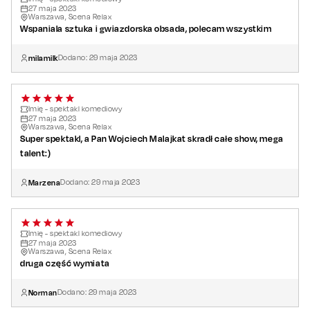
27
maja
2023
Warszawa, Scena Relax
Wspaniala sztuka i gwiazdorska obsada, polecam wszystkim
milamilk
Dodano:
29
maja
2023
Imię - spektakl komediowy
27
maja
2023
Warszawa, Scena Relax
Super spektakl, a Pan Wojciech Malajkat skradł całe show, mega
talent:)
Marzena
Dodano:
29
maja
2023
Imię - spektakl komediowy
27
maja
2023
Warszawa, Scena Relax
druga część wymiata
Norman
Dodano:
29
maja
2023