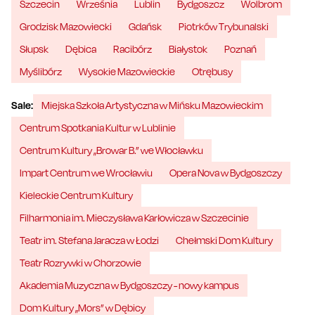
Szczecin
Września
Lublin
Bydgoszcz
Wolbrom
Grodzisk Mazowiecki
Gdańsk
Piotrków Trybunalski
Słupsk
Dębica
Racibórz
Białystok
Poznań
Myślibórz
Wysokie Mazowieckie
Otrębusy
Sale:
Miejska Szkoła Artystyczna w Mińsku Mazowieckim
Centrum Spotkania Kultur w Lublinie
Centrum Kultury „Browar B.” we Włocławku
Impart Centrum we Wrocławiu
Opera Nova w Bydgoszczy
Kieleckie Centrum Kultury
Filharmonia im. Mieczysława Karłowicza w Szczecinie
Teatr im. Stefana Jaracza w Łodzi
Chełmski Dom Kultury
Teatr Rozrywki w Chorzowie
Akademia Muzyczna w Bydgoszczy - nowy kampus
Dom Kultury „Mors” w Dębicy