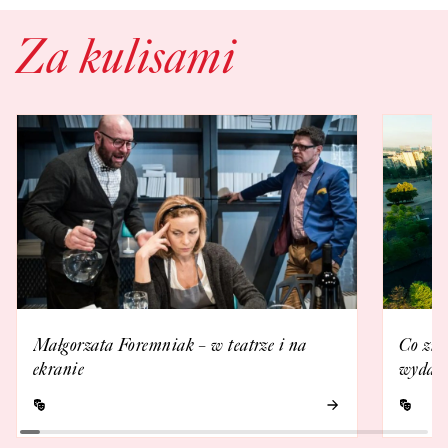
Za kulisami
Małgorzata Foremniak – w teatrze i na
Co zna
ekranie
wydarz