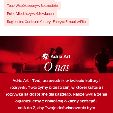
Teatr Współczesny w Szczecinie
Pałac Młodzieży w Katowicach
Regionalne Centrum Kultury - Fabryka Emocji w Pile
O nas
Adria Art - Twój przewodnik w świecie kultury i
rozrywki. Tworzymy przestrzeń,
w której
kultura i
rozrywka są dostępne dla każdego. Nasze wydarzenia
organizujemy
z dbałością
o każdy szczegół,
od A do Z, aby
Twoje doświadczenie było