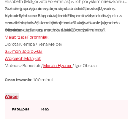
Elisabeth (Małgorzata Foremniak) w ich paryskim mieszkaniu.
Goście to przyjaciele domu – puzonista Claude (Marcin
Przebieg spotkania wydaje się doskonale przewidywalny.
Hycnar/Mateusz Banasiuk), brat Elisabeth, błyskotliwy
Jednak tym razem typowe drobne sprzeczki zmieniają się w
przedsiębiorca Vincent (Wojciech Malajkat) oraz jego dużo
prawdziwą bitwę. A całe zamieszanie wywoła niewinne z
młodsza, ciężarna partnerka Anna (Dorota Krempa).
pozoru pytanie: czy macie już jakiś pomysł na imię?
Obsada:
Małgorzata Foremniak
Dorota Krempa / Irena Melcer
Szymon Bobrowski
Wojciech Malajkat
Mateusz Banasiuk /
Marcin Hycnar
/ Igor Obłoza
Czas trwania:
100 minut
Więcej
Kategoria
Teatr