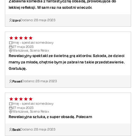
Zabawna komedia z fantastyczną obsadą, prowokująca do
lekkiej refleksji. W sam raz na sobotni wieczór.
izpro
Dodano:
28
maja
2023
Imię - spektakl komediowy
27
maja
2023
Warszawa, Scena Relax
Rewelacyjny spektakl ze świetną grą aktorów. Szkoda, że dzieci
mamy za młode, chętnie bym je zabrał na takie przedstawienie.
Gratuluję.
Paweł
Dodano:
28
maja
2023
Imię - spektakl komediowy
27
maja
2023
Warszawa, Scena Relax
Rewelacyjna sztuka, z super obsadą. Polecam
Basik
Dodano:
28
maja
2023