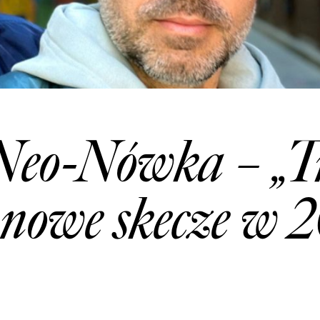
Neo-Nówka – „Tr
– nowe skecze w 