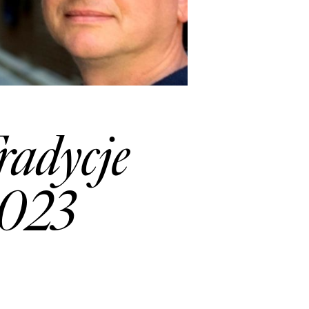
adycje
2023