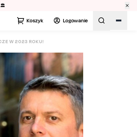
🏛️
Koszyk
Logowanie
CZE W 2023 ROKU!