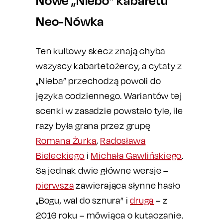
Nowe „Niebo” kabaretu
Neo-Nówka
Ten kultowy skecz znają chyba
wszyscy kabartetożercy, a cytaty z
„Nieba” przechodzą powoli do
języka codziennego. Wariantów tej
scenki w zasadzie powstało tyle, ile
razy była grana przez grupę
Romana Żurka
,
Radosława
Bieleckiego
i
Michała Gawlińskiego
.
Są jednak dwie główne wersje –
pierwsza
zawierająca słynne hasło
„Bogu, wal do sznura” i
druga
– z
2016 roku – mówiąca o kutaczanie.