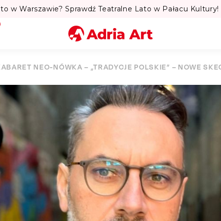
to w Warszawie? Sprawdź Teatralne Lato w Pałacu Kultury! 
Miasto
KABARET NEO-NÓWKA – „TRADYCJE POLSKIE” – NOWE SKE
Kategoria
Szukaj