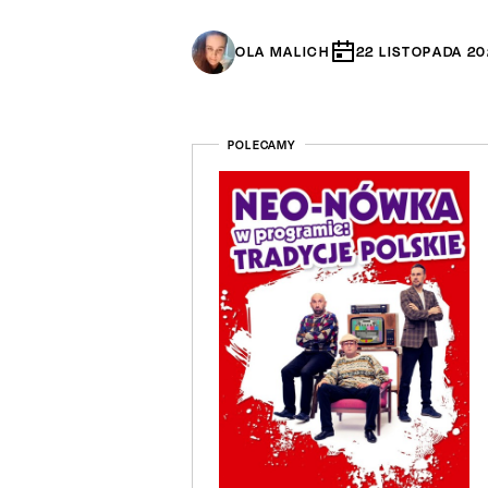
OLA MALICH
22
LISTOPADA
20
POLECAMY