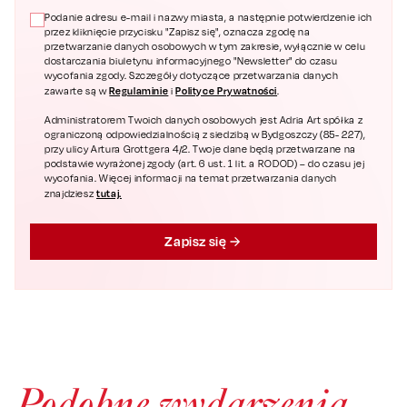
Podanie adresu e-mail i nazwy miasta, a następnie potwierdzenie ich
przez kliknięcie przycisku "Zapisz się", oznacza zgodę na
przetwarzanie danych osobowych w tym zakresie, wyłącznie w celu
dostarczania biuletynu informacyjnego "Newsletter" do czasu
wycofania zgody. Szczegóły dotyczące przetwarzania danych
Regulaminie
Polityce Prywatności
zawarte są w
i
.
Administratorem Twoich danych osobowych jest Adria Art spółka z
ograniczoną odpowiedzialnością z siedzibą w Bydgoszczy (85- 227),
przy ulicy Artura Grottgera 4/2. Twoje dane będą przetwarzane na
podstawie wyrażonej zgody (art. 6 ust. 1 lit. a RODOD) – do czasu jej
wycofania. Więcej informacji na temat przetwarzania danych
tutaj.
znajdziesz
Zapisz się
Podobne wydarzenia