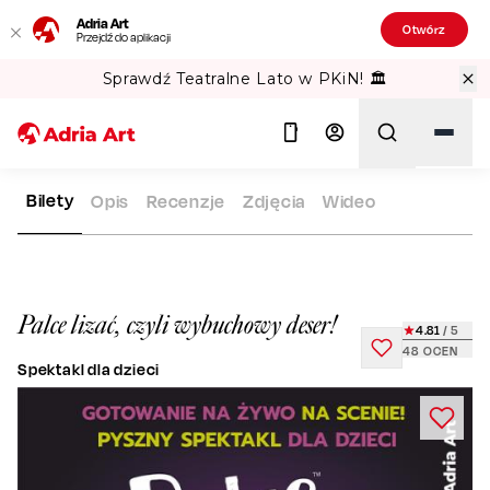
Adria Art
Otwórz
Przejdź do aplikacji
Sprawdź Teatralne Lato w PKiN! 🏛️
Bilety
Opis
Recenzje
Zdjęcia
Wideo
ADRIA ART
REPERTUAR
PALCE LIZAĆ, CZYLI WYBUCHOWY 
Szukaj
Palce lizać, czyli wybuchowy deser!
4.81
/ 5
48
OCEN
Spektakl dla dzieci