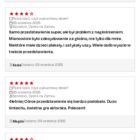
Palce lizać, czyli wybuchowy deser!
28
września
2025
Szczecin, Opera na Zamku
Samo przedstawienie super, ale był problem z nagłośnieniem.
Mianowicie było zdecydowanie za głośno, nie tylko dla mnie.
Niektóre małe dzieci płakały, i zatykały uszy. Wiele osób wyszło w
trakcie przedstawienia.
Kasia
Dodano:
29
września
2025
Palce lizać, czyli wybuchowy deser!
28
września
2025
Szczecin, Opera na Zamku
4letniej Córce przedstawienie się bardzo podobało. Dużo
śmiechu, świetna gra aktorska. Polecam!
Magda
Dodano:
29
września
2025