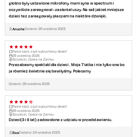
głośno były ustawione mikrofony. mam syna w spectrum i
oczywiście zareagował -zasłaniał uszy. Na sali jakieś mniejsze
dzieci też zareagowały płaczem na niektóre dźwięki.
Anucha
Dodano:
29
września
2025
Palce lizać, czyli wybuchowy deser!
28
września
2025
Szczecin, Opera na Zamku
Przezabawny spektakl dla dzieci . Moja 7 latka i nie tylko ona bo
ja również świetnie się bawiłyśmy. Polecamy
Dodano:
29
września
2025
Palce lizać, czyli wybuchowy deser!
28
września
2025
Szczecin, Opera na Zamku
Dzieci(3 i 6 lat) zadowolone z udziału w przedstawieniu.
Ewa
Dodano:
29
września
2025