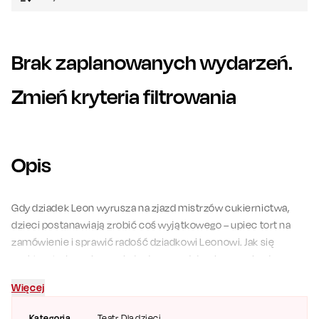
Brak zaplanowanych wydarzeń.
Zmień kryteria filtrowania
Opis
Gdy dziadek Leon wyrusza na zjazd mistrzów cukiernictwa,
dzieci postanawiają zrobić coś wyjątkowego – upiec tort na
zamówienie i sprawić radość dziadkowi Leonowi. Jak się
szybko okaże, upieczenie tortu na podstawie przepisu to
prawdziwe wyzwanie, szczególnie jeśli nie potrafi się jeszcze
Więcej
za dobrze czytać… Czy wszystko się powiedzie i będzie palce
lizać?
Kategoria
Teatr
, Dla dzieci