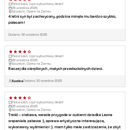
Głos dziadka Leona -
Antoni Rot
Palce lizać, czyli wybuchowy deser!
28
września
2025
Szczecin, Opera na Zamku
Twórcy:
4 letni syn był zachwycony, godzina minęła mu bardzo szybko,
Reżyseria:
Dawid Chybalski
polecam !
Scenariusz:
Dawid Chybalski
Dodano:
30
września
2025
Muzyka:
Waldemar Ossowski
Scenografia:
Jarosław Wójcik
Kostiumy:
Krystyna Tabiszewska
Charakteryzacja:
Palce lizać, czyli wybuchowy deser!
Olga Kołomycew
28
września
2025
Couch wokalny:
Karolina Drewnik
Szczecin, Opera na Zamku
Raczej dla cierpliwych , małych przedszkolnych dzieci.
Choreografia i ruch sceniczny:
Oskar Wójcik
Produkcja:
Fundacja Nieco Kultury
Ewelina
Dodano:
30
września
2025
Producent:
Kamil Obara
Spektakl dla widzów od 3 roku życia.
Palce lizać, czyli wybuchowy deser!
28
września
2025
Szczecin, Opera na Zamku
Treść – ciekawa, wesoła przygoda w cukierni dziadka Leona
wspaniała zabawa :), oprawa artystyczna interesująca,
wykonawcy wyśmienici :). mam tylko małe zastrzeżenie, że zbyt