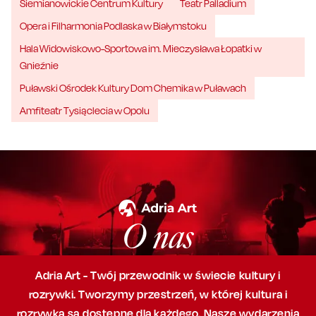
Siemianowickie Centrum Kultury
Teatr Palladium
Opera i Filharmonia Podlaska w Białymstoku
Hala Widowiskowo-Sportowa im. Mieczysława Łopatki w
Gnieźnie
Puławski Ośrodek Kultury Dom Chemika w Puławach
Amfiteatr Tysiąclecia w Opolu
O nas
Adria Art - Twój przewodnik w świecie kultury i
rozrywki. Tworzymy przestrzeń,
w której
kultura i
rozrywka są dostępne dla każdego. Nasze wydarzenia