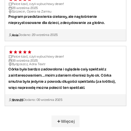
Palce lizać, czyli wybuchowy deser!
28
września
2025
Szczecin, Opera na Zamku
Program przedstawienia ciekawy, ale nagłośnienie
nieprzystosowane dla dzieci, zdecydowanie za głośno.
Ania
Dodano:
29
września
2025
Palce lizać, czyli wybuchowy deser!
06
września
2025
Bydgoszcz, Adria Teatr
Córka była bardzo zadowolona i oglądała cały spektakl z
zainteresowaniem...moim zdaniem również było ok. Córka
smutna była jedynie z powodu długości spektaklu (za krótko),
więc naprawdę można polecić ten spektakl.
Shhh23
Dodano:
09
września
2025
Więcej