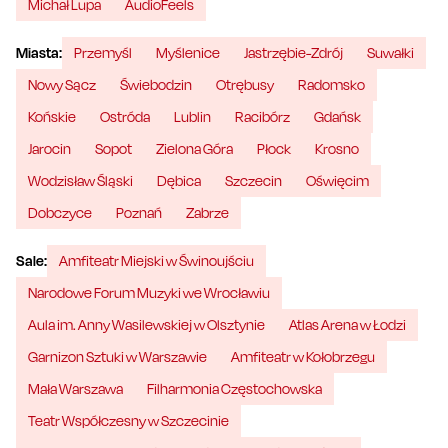
Michał Lupa
AudioFeels
Miasta:
Przemyśl
Myślenice
Jastrzębie-Zdrój
Suwałki
Nowy Sącz
Świebodzin
Otrębusy
Radomsko
Końskie
Ostróda
Lublin
Racibórz
Gdańsk
Jarocin
Sopot
Zielona Góra
Płock
Krosno
Wodzisław Śląski
Dębica
Szczecin
Oświęcim
Dobczyce
Poznań
Zabrze
Sale:
Amfiteatr Miejski w Świnoujściu
Narodowe Forum Muzyki we Wrocławiu
Aula im. Anny Wasilewskiej w Olsztynie
Atlas Arena w Łodzi
Garnizon Sztuki w Warszawie
Amfiteatr w Kołobrzegu
Mała Warszawa
Filharmonia Częstochowska
Teatr Współczesny w Szczecinie