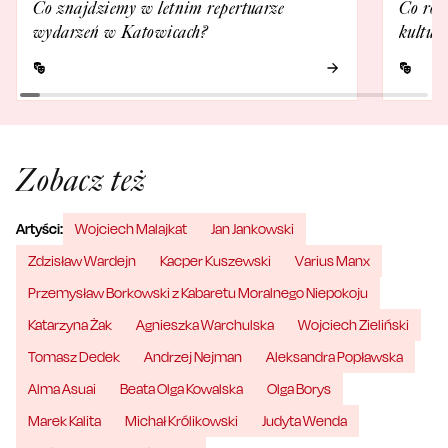
Co znajdziemy w letnim repertuarze
Co rob
wydarzeń w Katowicach?
kultur
Zobacz też
Artyści:
Wojciech Malajkat
Jan Jankowski
Zdzisław Wardejn
Kacper Kuszewski
Varius Manx
Przemysław Borkowski z Kabaretu Moralnego Niepokoju
Katarzyna Żak
Agnieszka Warchulska
Wojciech Zieliński
Tomasz Dedek
Andrzej Nejman
Aleksandra Popławska
Alma Asuai
Beata Olga Kowalska
Olga Borys
Marek Kalita
Michał Królikowski
Judyta Wenda