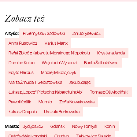
Zobacz też
Artyści:
Przemysław Sadowski
Jan Borysewicz
Anna Rusowicz
Varius Manx
Rafał Zbieć z Kabaretu Moralnego Niepokoju
Krystyna Janda
Damian Kulec
Wojciech Wysocki
Beata Ścibakówna
Edyta Herbuś
Maciej Mikołajczyk
Marta Żmuda Trzebiatowska
Jakub Zając
Łukasz „Lopez” Pietsch z Kabaretu hrAbi
Tomasz Oświeciński
Paweł Koślik
Mumio
Zofia Nowakowska
Łukasz Drapała
Urszula Borkowska
Miasta:
Bydgoszcz
Gdańsk
Nowy Tomyśl
Konin
Ostrów Wielkopolski
Olsztyn
Ząbkowice Śląskie