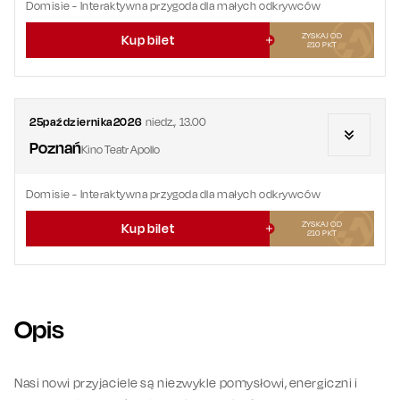
Domisie
- Interaktywna przygoda dla małych odkrywców
ZYSKAJ OD
Kup bilet
210
PKT
25
października
2026
niedz.
,
13.00
Poznań
Kino Teatr Apollo
Domisie
- Interaktywna przygoda dla małych odkrywców
ZYSKAJ OD
Kup bilet
210
PKT
Opis
Nasi nowi przyjaciele są niezwykle pomysłowi, energiczni i