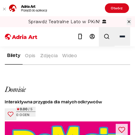
Adria Art
Otwórz
Przejdź do aplikacji
Sprawdź Teatralne Lato w PKiN! 🏛️
Bilety
Opis
Zdjęcia
Wideo
ADRIA ART
REPERTUAR
DOMISIE
Szukaj
Domisie
Interaktywna przygoda dla małych odkrywców
0.00
/ 5
0
OCEN