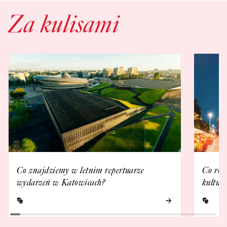
Za kulisami
Co znajdziemy w letnim repertuarze
Co rob
wydarzeń w Katowicach?
kultur