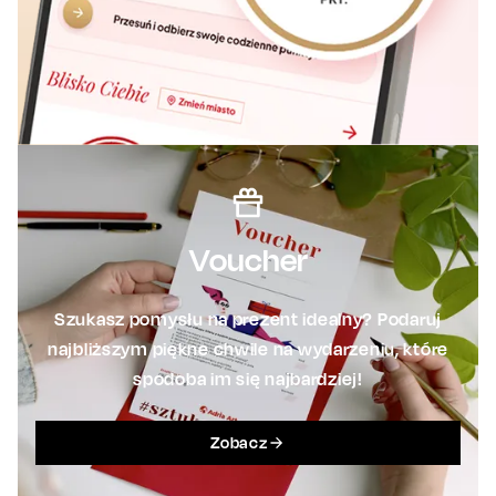
Voucher
Szukasz pomysłu na prezent idealny? Podaruj
najbliższym piękne chwile na wydarzeniu, które
spodoba im się najbardziej!
Zobacz