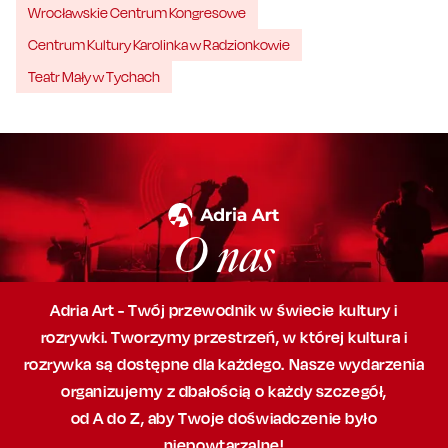
Wrocławskie Centrum Kongresowe
Centrum Kultury Karolinka w Radzionkowie
Teatr Mały w Tychach
O nas
Adria Art - Twój przewodnik w świecie kultury i
rozrywki. Tworzymy przestrzeń,
w której
kultura i
rozrywka są dostępne dla każdego. Nasze wydarzenia
organizujemy
z dbałością
o każdy szczegół,
od A do Z, aby
Twoje doświadczenie było
niepowtarzalne!