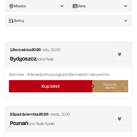
Miasto
Data
Sortuj
12
września
2026
sob.
,
10.00
Bydgoszcz
Adria Teatr
Domisie
- Interaktywna przygoda dla małych odkrywców
ZYSKAJ OD
Kup bilet
180
PKT
25
października
2026
niedz.
,
11.00
Poznań
Kino Teatr Apollo