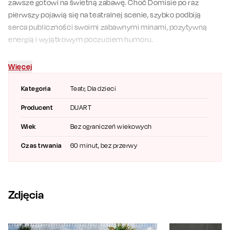
zawsze gotowi na świetną zabawę. Choć Domisie po raz
pierwszy pojawią się na teatralnej scenie, szybko podbiją
serca publiczności swoimi zabawnymi minami, pozytywną
energią i wyjątkowym poczuciem humoru.
Spektakl zachęca dzieci do aktywnego uczestnictwa,
Więcej
wspólnego śpiewania i odkrywania świata pełnego radości oraz
przyjaźni. To idealna propozycja dla całych rodzin, która
Kategoria
Teatr
, Dla dzieci
dostarczy mnóstwo uśmiechu i niezapomnianych emocji.
Producent
DUART
Zapraszamy na domisiastą przygodę teatralną pełną muzyki,
śmiechu i dobrej zabawy!
Wiek
Bez ograniczeń wiekowych
Występują:
Czas trwania
60 minut, bez przerwy
Pysia
Amelka
Eryk
Zdjęcia
Bazyli
Scenariusz i reżyseria: Katarzyna Taracińska-Badura