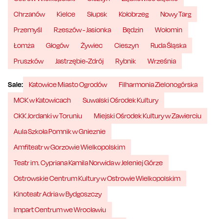
Chrzanów
Kielce
Słupsk
Kołobrzeg
Nowy Targ
Przemyśl
Rzeszów - Jasionka
Będzin
Wołomin
Łomża
Głogów
Żywiec
Cieszyn
Ruda Śląska
Pruszków
Jastrzębie-Zdrój
Rybnik
Września
Sale:
Katowice Miasto Ogrodów
Filharmonia Zielonogórska
MCK w Katowicach
Suwalski Ośrodek Kultury
CKK Jordanki w Toruniu
Miejski Ośrodek Kultury w Zawierciu
Aula Szkoła Pomnik w Gnieznie
Amfiteatr w Gorzowie Wielkopolskim
Teatr im. Cypriana Kamila Norwida w Jeleniej Górze
Ostrowskie Centrum Kultury w Ostrowie Wielkopolskim
Kinoteatr Adria w Bydgoszczy
Impart Centrum we Wrocławiu