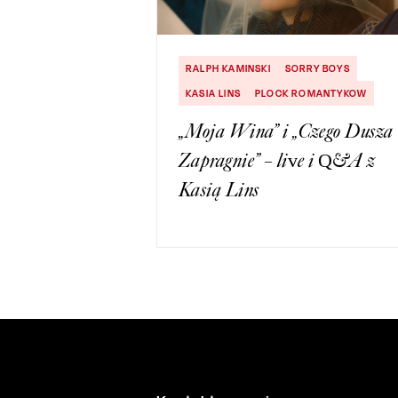
RALPH KAMINSKI
SORRY BOYS
KASIA LINS
PLOCK ROMANTYKOW
„Moja Wina” i „Czego Dusza
Zapragnie” – live i Q&A z
Kasią Lins