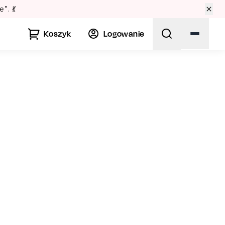
awie? Sprawdź Teatralne Lato w Pałacu Kultury! 🏛️
Koszyk
Logowanie