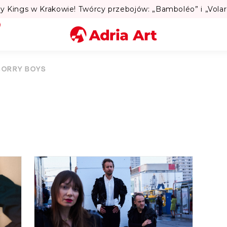
Lato w Warsz
Miasto
SORRY BOYS
Kategoria
Szukaj