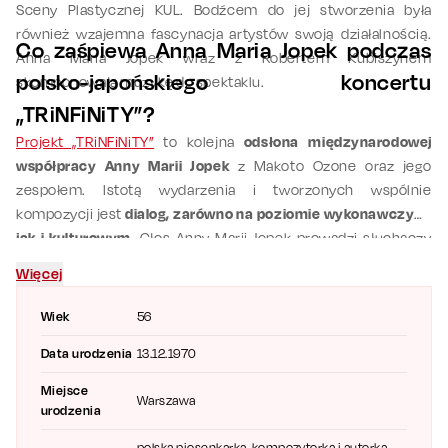
Sceny Plastycznej KUL. Bodźcem do jej stworzenia była
również wzajemna fascynacja artystów swoją działalnością.
Co zaśpiewa Anna Maria Jopek podczas
Anna Maria Jopek wraz z Robertem Kubiszynem
polsko-japońskiego koncertu
skomponowała muzykę do spektaklu.
„TRiNFiNiTY”?
Projekt „TRiNFiNiTY”
to kolejna
odsłona międzynarodowej
współpracy Anny Marii Jopek
z Makoto Ozone oraz jego
zespołem. Istotą wydarzenia i tworzonych wspólnie
kompozycji jest
dialog, zarówno na poziomie wykonawczym,
jak i kulturowym
. Głos Anny Marii Jopek prowadzi słuchaczy
przez muzyczną opowieść rozpiętą między Warszawą a Tokio.
Więcej
Program
jazzowego koncertu
jest oparty na materiale
wypracowanym w toku wieloletniej współpracy, w tym na
Wiek
56
kompozycjach z nowego albumu „For Someone”.
Utwory
Data urodzenia
13.12.1970
wykonywane na scenie mają charakter otwarty, każdorazowo
podlegają improwizacji
i przyjmują inną formę. To sprawia, że
Miejsce
Warszawa
każdy koncert jest wyjątkowy i jedyny w swoim rodzaju!
urodzenia
polska piosenkarka, kompozytorka i autorka