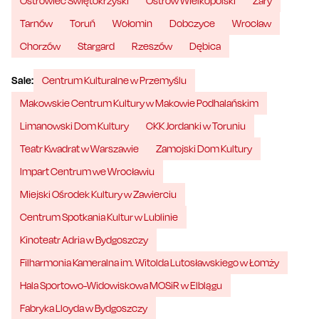
Ostrowiec Świętokrzyski
Ostrów Wielkopolski
Żary
Tarnów
Toruń
Wołomin
Dobczyce
Wrocław
Chorzów
Stargard
Rzeszów
Dębica
Sale:
Centrum Kulturalne w Przemyślu
Makowskie Centrum Kultury w Makowie Podhalańskim
Limanowski Dom Kultury
CKK Jordanki w Toruniu
Teatr Kwadrat w Warszawie
Zamojski Dom Kultury
Impart Centrum we Wrocławiu
Miejski Ośrodek Kultury w Zawierciu
Centrum Spotkania Kultur w Lublinie
Kinoteatr Adria w Bydgoszczy
Filharmonia Kameralna im. Witolda Lutosławskiego w Łomży
Hala Sportowo-Widowiskowa MOSiR w Elblągu
Fabryka Lloyda w Bydgoszczy