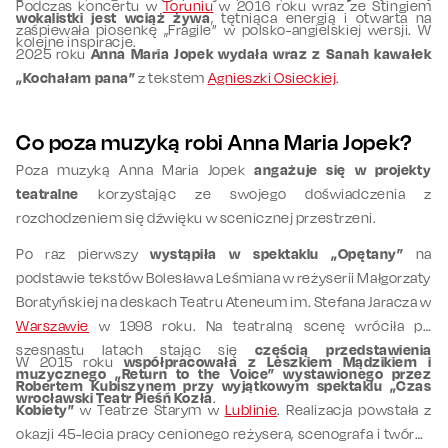
Podczas koncertu w
Toruniu
w 2016 roku wraz ze Stingiem
wokalistki jest wciąż żywa
, tętniąca energią i otwarta na
zaśpiewała piosenkę „Fragile” w polsko-angielskiej wersji. W
kolejne inspiracje.
2025 roku
Anna Maria Jopek wydała wraz z Sanah kawałek
„Kochałam pana”
z tekstem
Agnieszki Osieckiej
.
Co poza muzyką robi Anna Maria Jopek?
Poza muzyką Anna Maria Jopek
angażuje się w projekty
teatralne
korzystając ze swojego doświadczenia z
rozchodzeniem się dźwięku w scenicznej przestrzeni.
Po raz pierwszy
wystąpiła w spektaklu „Opętany”
na
podstawie tekstów Bolesława Leśmiana w reżyserii Małgorzaty
Boratyńskiej na deskach Teatru Ateneum im. Stefana Jaracza w
Warszawie
w 1998 roku. Na teatralną scenę wróciła po
szesnastu latach stając się
częścią przedstawienia
W 2015 roku
współpracowała z Leszkiem Mądzikiem i
muzycznego „Return to the Voice” wystawionego przez
Robertem Kubiszynem przy wyjątkowym spektaklu „Czas
wrocławski Teatr Pieśń Kozła
.
Kobiety”
w Teatrze Starym w
Lublinie
. Realizacja powstała z
okazji 45-lecia pracy cenionego reżysera, scenografa i twórcy