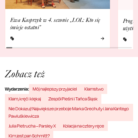
Ewa Kasprzyk w 4. sezonie „LOL: Kto się
Progra
śmieje ostatni”
użytko
Zobacz też
Wydarzenia:
Mój najlepszy przyjaciel
Kłamstwo
Kłam, kręć i klękaj
Zespół Pieśni i Tańca Śląsk
Nie Dokazuj! Największe przeboje Marka Grechuty i Jana Kantego
Pawluśkiewicza
Julia Pietrucha – Parsley X
Kolacja na cztery ręce
Kim jest pan Schmitt?