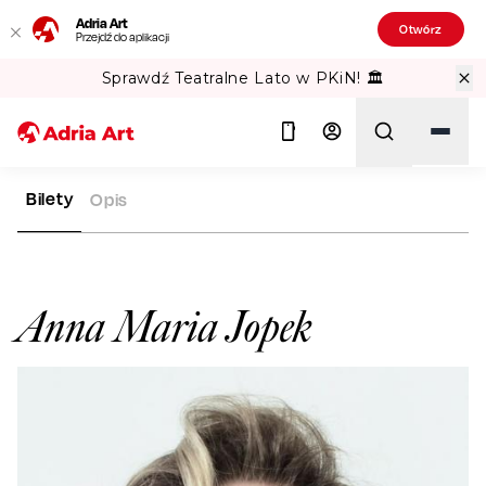
Adria Art
Otwórz
Przejdź do aplikacji
Sprawdź Teatralne Lato w PKiN! 🏛️
Bilety
Opis
ADRIA ART
ARTYŚCI
ANNA MARIA JOPEK
Szukaj
Anna Maria Jopek