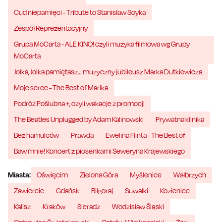
Cud niepamięci - Tribute to Stanisław Soyka
Zespół Reprezentacyjny
Grupa MoCarta - ALE KINO! czyli muzyka filmowa wg Grupy
MoCarta
Jolka, Jolka pamiętasz… muzyczny jubileusz Marka Dutkiewicza
Moje serce - The Best of Marika
Podróż Poślubna +, czyli wakacje z promocji
The Beatles Unplugged by Adam Kalinowski
Prywatna klinika
Bez hamulców
Prawda
Ewelina Flinta - The Best of
Baw mnie! Koncert z piosenkami Seweryna Krajewskiego
Miasta:
Oświęcim
Zielona Góra
Myślenice
Wałbrzych
Zawiercie
Gdańsk
Biłgoraj
Suwałki
Kozienice
Kalisz
Kraków
Sieradz
Wodzisław Śląski