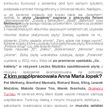
konkursu Eurowizji z piosenką pod tym samym tytułem,
podpisała kontrakt fonograficzny z Universal Music. Następnie
w jej karierze pojawiły się krążki takie jak „Szeptem”,
Jednak to
płyta „Upojenie” nagrana z gitarzystą Patem
„Jasnosłyszenie”, „Dzisiaj z Betleyem”, „Bosa”, „Barefoot” oraz
Methenym
była swego rodzaju przełomem. Uznano ją za jeden
„Nienasycenie”.
z najważniejszych albumów jazzowych ostatnich lat, uzyskała
również status platynowej płyty! Zostały wydane na niej
piosenki „Cichy zapada zmrok”, „Tam, gdzie nie sięga wzrok”,
Kolejne krążki, które uzyskały tytuł platynowej płyty Anna Maria
„Polskie drogi” czy „Me jedyne niebo”.
Jopek nazwała „ID”, „Haiku”, „Sobremesa”, „Minione” oraz
„Ulotne”. Złotą płytę wokalistka zdobyła, dzięki „Polannie”
wydanej w 2011 roku. Kilka lat
po premierze spektaklu „Czas
kobiety” w reżyserii Leszka Mądzika opublikowano płytę
z
muzyką specjalnie skomponowaną na potrzeby
Z kim współpracowała Anna Maria Jopek?
przedstawienia.
Pat Metheny, Branford Marsalis, Richard Bona, Sting, Leszek
Możdzer, Makoto Ozone Trio, Marek Grechuta,
Grzegorz
Turnau
.
W karierze Anny Marii Jopek ważne miejsce zajmują
współprace. Twórczy dialog z innymi muzykami, estetykami,
gatunkami, organizacją pracy sprawia, że
muzyka polskiej