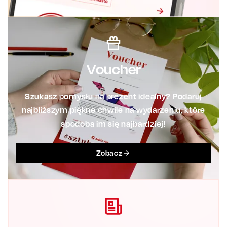
Voucher
Szukasz pomysłu na prezent idealny? Podaruj
najbliższym piękne chwile na wydarzeniu, które
spodoba im się najbardziej!
Zobacz