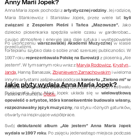
Anny Marii Jopek?
Anna Maria Jopek pochodzi z
artystycznej rodziny
. Jej rodzice,
Maria Stankiewicz i Stanisław Jopek, przez wiele lat
byli
związani z Zespołem Pieśni i Tańca „Mazowsze”.
Jako
dziecko piosenkarka spędziła wiele czasu w garderobach
czując atmosferę i energię jaką daje sztuka i występowanie
Po ukończeniu
warszawskiej Akademii Muzycznej
w klasie
przed ludźmi.
fortepianu szybko dała o sobie znać szerszej publiczności. W
1997 roku
reprezentowała Polskę na Eurowizji
z piosenką „Ale
jestem”. W tym samym roku wraz z
Marylą Rodowicz
,
Krystyną
Jandą
, Hanną Banaszak,
Zbigniewem Zamachowskim
i wieloma
innymi artystami zaśpiewała podczas
koncertu „Zielono mi” w
Jakie płyty wydała Anna Maria Jopek?
hołdzie dla Agnieszki Osieckiej
podczas Krajowego Festiwalu
Dyskografia Anny Marii Jopek układa się w
wielowątkową
Piosenki Polskiej w
Opolu
.
opowieść o artystce, która konsekwentnie budowała własny,
rozpoznawalny język muzyczny
, na styku różnych gatunków,
otwarty na inspirujące współprace.
Swój
debiutancki album „Ale jestem” Anna Maria Jopek
wydała w 1997 roku
. Po zajęciu jedenastego miejsca podczas