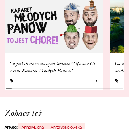
Co jest chore w naszym świecie? Opowie Ci
Co zna
o tym Kabaret Młodych Panów!
wydarz
Zobacz też
Artyści:
Anna Mucha
Anita Sokołowska