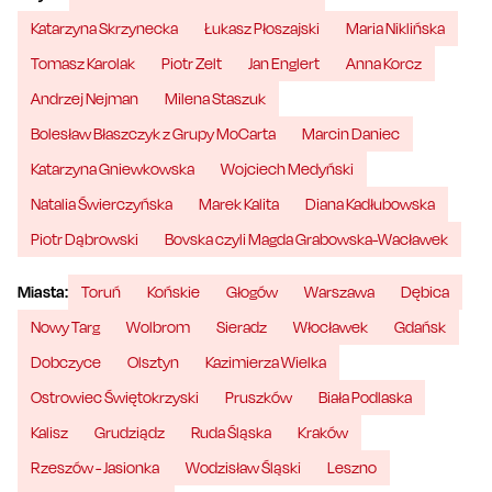
Katarzyna Skrzynecka
Łukasz Płoszajski
Maria Niklińska
Tomasz Karolak
Piotr Zelt
Jan Englert
Anna Korcz
Andrzej Nejman
Milena Staszuk
Bolesław Błaszczyk z Grupy MoCarta
Marcin Daniec
Katarzyna Gniewkowska
Wojciech Medyński
Natalia Świerczyńska
Marek Kalita
Diana Kadłubowska
Piotr Dąbrowski
Bovska czyli Magda Grabowska-Wacławek
Miasta:
Toruń
Końskie
Głogów
Warszawa
Dębica
Nowy Targ
Wolbrom
Sieradz
Włocławek
Gdańsk
Dobczyce
Olsztyn
Kazimierza Wielka
Ostrowiec Świętokrzyski
Pruszków
Biała Podlaska
Kalisz
Grudziądz
Ruda Śląska
Kraków
Rzeszów - Jasionka
Wodzisław Śląski
Leszno