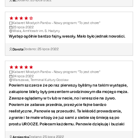
W.
Dodano:
25
lipca
2022
Kabaret Młodych Panów - Nowy program: "To jest chore"
23
lipca
2022
Wisła, Amfiteatr im. S. Hadyny
Występ ogólnie bardzo fajny, wesoły. Mało było jednak nowości.
Dorota
Dodano:
25
lipca
2022
Kabaret Młodych Panów - Nowy program: "To jest chore"
24
lipca
2022
Warszawa, Terminal Kultury Gocław
Powiem szczerze że po raz pierwszy byliśmy na takim występie,
zakupione bilety były prezentem urodzinowym dla mojego męża.
Zawsze oglądamy w tv lub w necie, no i wreszcie na żywo.
Powiem że zabawa przednia, przeżycie fajne bardzo
realistyczne , Panowie są przecudni. Ta lekkość prowadzenia,
zgranie i te małe wtopy że już sami z siebie się śmieją są po
prostu UROCZE. Polecam każdemu. Panowie dziękuję i buziaki
Agnieszka
Dodano:
25
lipca
2022