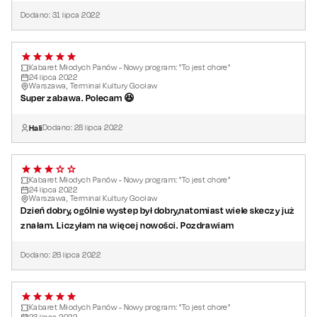
Dodano:
31
lipca
2022
Kabaret Młodych Panów - Nowy program: "To jest chore"
24
lipca
2022
Warszawa, Terminal Kultury Gocław
Super zabawa. Polecam 😆
Hali
Dodano:
28
lipca
2022
Kabaret Młodych Panów - Nowy program: "To jest chore"
24
lipca
2022
Warszawa, Terminal Kultury Gocław
Dzień dobry, ogólnie wystep był dobry,natomiast wiele skeczy już
znałam. Liczyłam na więcej nowości. Pozdrawiam
Dodano:
26
lipca
2022
Kabaret Młodych Panów - Nowy program: "To jest chore"