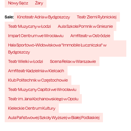
Nowy Sącz
Żary
Sale:
Kinoteatr Adria w Bydgoszczy
Teatr Ziemi Rybnickiej
Teatr Muzyczny w Łodzi
Aula Szkoła Pomnik w Gnieznie
Impart Centrum we Wrocławiu
Amfiteatr w Ostródzie
Hala Sportowo-Widowiskowa "Immobile Łuczniczka" w
Bydgoszczy
Teatr Wielki w Łodzi
Scena Relax w Warszawie
Amfiteatr Kadzielnia w Kielcach
Klub Politechnik w Częstochowie
Teatr Muzyczny Capitol we Wrocławiu
Teatr im. Jana Kochanowskiego w Opolu
Kieleckie Centrum Kultury
Aula Państwowej Szkoły Wyższej w Białej Podlaskiej