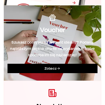
Voucher
Szukasz pomysłu na prezent idealny? Podaruj
najbliższym piękne chwile na wydarzeniu, które
spodoba im się najbardziej!
Zobacz