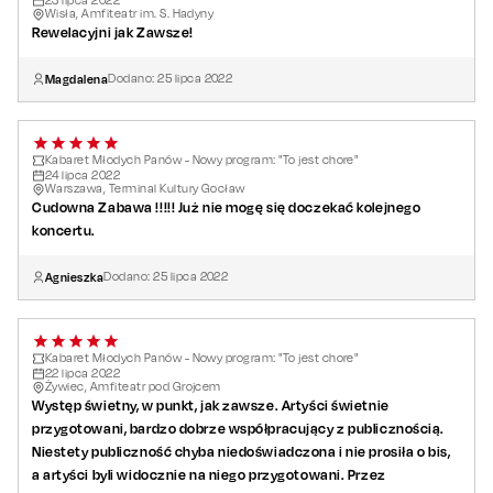
23
lipca
2022
Wisła, Amfiteatr im. S. Hadyny
Rewelacyjni jak Zawsze!
Magdalena
Dodano:
25
lipca
2022
Kabaret Młodych Panów - Nowy program: "To jest chore"
24
lipca
2022
Warszawa, Terminal Kultury Gocław
Cudowna Zabawa !!!!! Już nie mogę się doczekać kolejnego
koncertu.
Agnieszka
Dodano:
25
lipca
2022
Kabaret Młodych Panów - Nowy program: "To jest chore"
22
lipca
2022
Żywiec, Amfiteatr pod Grojcem
Występ świetny, w punkt, jak zawsze. Artyści świetnie
przygotowani, bardzo dobrze współpracujący z publicznością.
Niestety publiczność chyba niedoświadczona i nie prosiła o bis,
a artyści byli widocznie na niego przygotowani. Przez