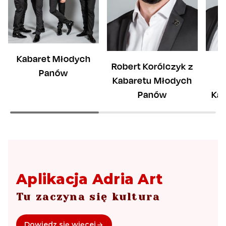
Kabaret Młodych
Robert Korólczyk z
Panów
Kabaretu Młodych
K
Panów
Ka
Aplikacja Adria Art
Tu zaczyna się kultura
Dowiedz się więcej