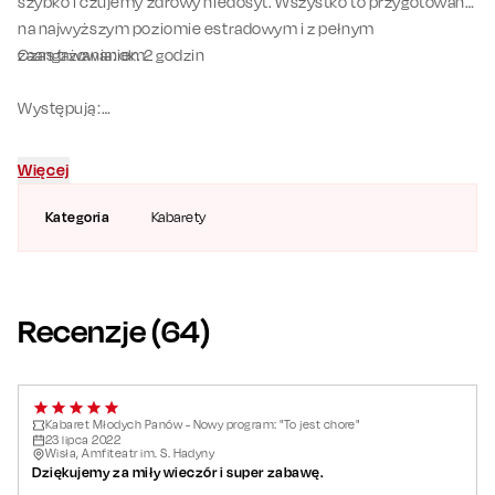
szybko i czujemy zdrowy niedosyt. Wszystko to przygotowane
na najwyższym poziomie estradowym i z pełnym
zaangażowaniem.
Czas trwania: ok. 2 godzin
Występują:
Robert Korólczyk
Łukasz Kaczmarczyk
Więcej
Bartek Demczuk
Mateusz Banaszkiewicz
Kategoria
Kabarety
Recenzje (
64
)
Kabaret Młodych Panów - Nowy program: "To jest chore"
23
lipca
2022
Wisła, Amfiteatr im. S. Hadyny
Dziękujemy za miły wieczór i super zabawę.