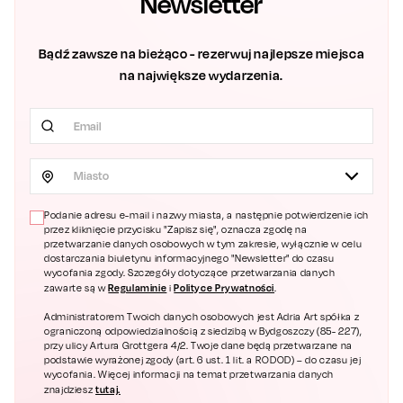
Newsletter
Bądź zawsze na bieżąco - rezerwuj najlepsze miejsca
na największe wydarzenia.
Miasto
Podanie adresu e-mail i nazwy miasta, a następnie potwierdzenie ich
przez kliknięcie przycisku "Zapisz się", oznacza zgodę na
przetwarzanie danych osobowych w tym zakresie, wyłącznie w celu
dostarczania biuletynu informacyjnego "Newsletter" do czasu
wycofania zgody. Szczegóły dotyczące przetwarzania danych
Regulaminie
Polityce Prywatności
zawarte są w
i
.
Administratorem Twoich danych osobowych jest Adria Art spółka z
ograniczoną odpowiedzialnością z siedzibą w Bydgoszczy (85- 227),
przy ulicy Artura Grottgera 4/2. Twoje dane będą przetwarzane na
podstawie wyrażonej zgody (art. 6 ust. 1 lit. a RODOD) – do czasu jej
wycofania. Więcej informacji na temat przetwarzania danych
tutaj.
znajdziesz