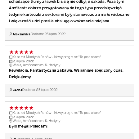
schodzące tłumy z ławek bis się nie odbył, a szkoda. Poza tym
Amfiteatr dobrze przygotowany do tego typu przedsięwzięć.
Jedynie karteczki z sektorami były stanowczo za mało widoczne
i większość ludzi prosiła obsługę o wskazanie miejsca.
Aleksandra
Dodano:
25
lipca
2022
Kabaret Młodych Panów - Nowy program: "To jest chore"
23
lipca
2022
Wisła, Amfiteatr im. S. Hadyny
Rewelacja. Fantastyczna zabawa. Wspaniałe spędzony czas.
Dziękujemy
kacha
Dodano:
25
lipca
2022
Kabaret Młodych Panów - Nowy program: "To jest chore"
23
lipca
2022
Wisła, Amfiteatr im. S. Hadyny
Było mega! Polecam!