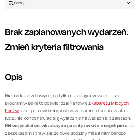
Sortuj
Brak zaplanowanych wydarzeń.
Zmień kryteria filtrowania
Opis
Nie ma ludzi zdrowych, są tylko niezdiagnozowani – i ten
program w pełni to potwierdza! Panowie z
Kabaretu Młodych
Panów
dzielą się swoimi spostrzeżeniami na temat świata i
ludzi, nie koncentrując się wyłącznie na wadach lub zaletach.
Ukazują świat we właściwych proporcjach i bez uogólnień.
Zabawne skecze, zaskakujące puenty, szczypta ironii i piosenki
z przekazem sprawiają, że dwie godziny mijają nam bardzo