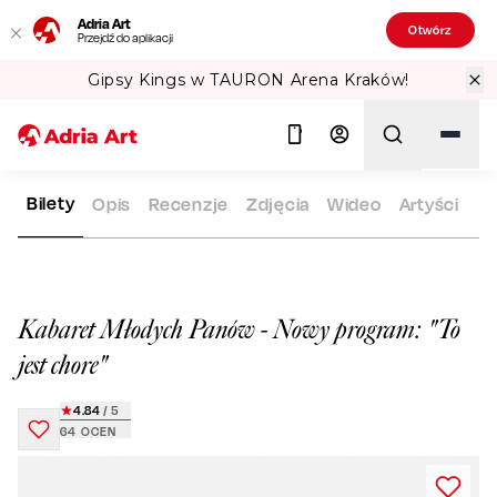
Adria Art
Otwórz
Przejdź do aplikacji
Gipsy Kings w TAURON Arena Kraków!
Bilety
Opis
Recenzje
Zdjęcia
Wideo
Artyści
ADRIA ART
REPERTUAR
KABARET MŁODYCH PANÓW - NOWY
Szukaj
Kabaret Młodych Panów - Nowy program: "To
jest chore"
4.84
/ 5
64
OCEN