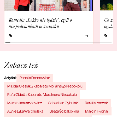
Komedia „Lekko nie będzie”, czyli o
Co zna
niespodziankach w związku
wydarz
Zobacz też
Artyści:
Renata Dancewicz
Mikołaj Cieślak z Kabaretu Moralnego Niepokoju
Rafał Zbieć z Kabaretu Moralnego Niepokoju
Marcin Januszkiewicz
Sebastian Cybulski
Rafał Mroczek
Agnieszka Warchulska
Beata Ścibakówna
Marcin Hycnar