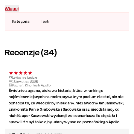
Więcej
Kategoria
Teatr
Recenzje (
34
)
Lekko nie będzie
13
kwietnia
2025
Poznań, Kino Teatr Apollo
Świetnie zagrana, ciekawa historia, która w rankingu
najśmieszniejszych na moim prywatnym podium nie stoi, ale nie
oznacza to, że wieczór był nieudany. Niezawodny Jan Jankowski,
znakomita Panie Grabowska i Sadowska oraz nieodstający od
nich Kacper Kuszewski wycisnęli ze scenariusza ile się dało i
sprawili że był to kolejny udany wypad do poznańskiego Apollo.