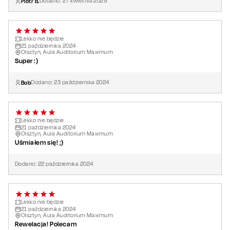
Piotr B.
Dodano:
27
kwietnia
2025
Lekko nie będzie
21
października
2024
Olsztyn, Aula Auditorium Maximum
Super :)
Bob
Dodano:
23
października
2024
Lekko nie będzie
21
października
2024
Olsztyn, Aula Auditorium Maximum
Uśmiałem się! ;)
Dodano:
22
października
2024
Lekko nie będzie
21
października
2024
Olsztyn, Aula Auditorium Maximum
Rewelacja! Polecam