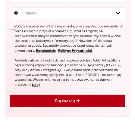
Miasto
Podanie adresu e-mail i nazwy miasta, a następnie potwierdzenie ich
przez kliknięcie przycisku "Zapisz się", oznacza zgodę na
przetwarzanie danych osobowych w tym zakresie, wyłącznie w celu
dostarczania biuletynu informacyjnego "Newsletter" do czasu
wycofania zgody. Szczegóły dotyczące przetwarzania danych
Regulaminie
Polityce Prywatności
zawarte są w
i
.
Administratorem Twoich danych osobowych jest Adria Art spółka z
ograniczoną odpowiedzialnością z siedzibą w Bydgoszczy (85- 227),
przy ulicy Artura Grottgera 4/2. Twoje dane będą przetwarzane na
podstawie wyrażonej zgody (art. 6 ust. 1 lit. a RODOD) – do czasu jej
wycofania. Więcej informacji na temat przetwarzania danych
tutaj.
znajdziesz
Zapisz się