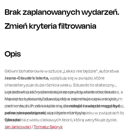
Brak zaplanowanych wydarzeń.
Zmień kryteria filtrowania
Opis
Główni bohaterowie w sztuce „Lekko nie będzie”, autorstwa
Jeana-Claude’a Islerta,
wplątują się w związki, które
charakteryzuje duża różnica wieku. Eduardo to stateczny
wykładowca, który romansuje ze sprytną studentką Sarah.
Los potrafi pisać najbardziej nieprzewidywalne scenariusze, a
Marion to była żona Eduarda, która zakochuje się w młodszym
największe absurdy zdarzają się w najmniej oczekiwanych
partnerze, a ich córka Julie ma starszego narzeczonego Marco,
momentach. Przekonajcie się, że
miłość i związki mogą być
zafascynowanego sztuką i życiem artystę.
pełne niespodzianek
, a problem różnicy wieku w związkach to
tylko jedna z wielu ciekawych teorii, którą weryfikuje życie.
Obsada:
Jan Jankowski
/
Tomasz Sapryk