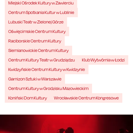
Miejski Ośrodek Kultury w Zawierciu
Centrum Spotkania Kultur w Lublinie
Lubuski Teatr w Zielonej Górze
Oświęcimskie Centrum Kultury
Raciborskie Centrum Kultury
Siemianowickie Centrum Kultury
Centrum Kultury Teatr w Grudziądzu
Klub Wytwórnia w Łodzi
Kwidzyńskie Centrum Kultury w Kwidzynie
Garnizon Sztuki w Warszawie
Centrum Kultury w Grodzisku Mazowieckim
Koniński Dom Kultury
Wrocławskie Centrum Kongresowe