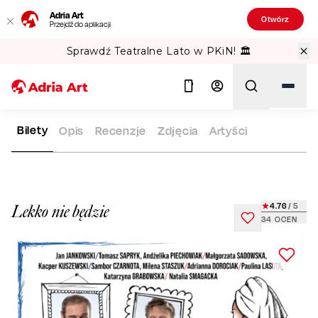
Adria Art
Otwórz
Przejdź do aplikacji
Gipsy Kings w TAURON Arena Kraków!
Bilety
Opis
Recenzje
Zdjęcia
Artyści
ADRIA ART
REPERTUAR
LEKKO NIE BĘDZIE
Szukaj
4.76
/ 5
Lekko nie będzie
34
OCEN