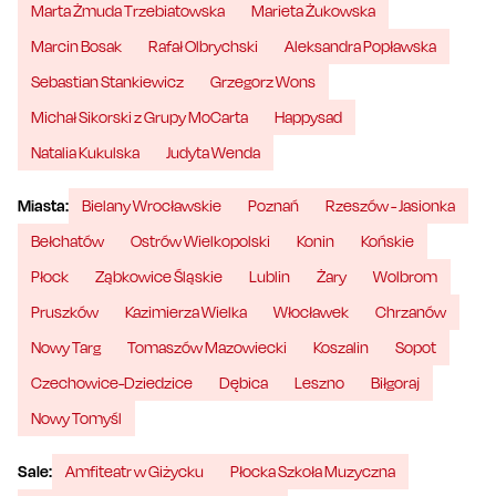
Marta Żmuda Trzebiatowska
Marieta Żukowska
Marcin Bosak
Rafał Olbrychski
Aleksandra Popławska
Sebastian Stankiewicz
Grzegorz Wons
Michał Sikorski z Grupy MoCarta
Happysad
Natalia Kukulska
Judyta Wenda
Miasta:
Bielany Wrocławskie
Poznań
Rzeszów - Jasionka
Bełchatów
Ostrów Wielkopolski
Konin
Końskie
Płock
Ząbkowice Śląskie
Lublin
Żary
Wolbrom
Pruszków
Kazimierza Wielka
Włocławek
Chrzanów
Nowy Targ
Tomaszów Mazowiecki
Koszalin
Sopot
Czechowice-Dziedzice
Dębica
Leszno
Biłgoraj
Nowy Tomyśl
Sale:
Amfiteatr w Giżycku
Płocka Szkoła Muzyczna