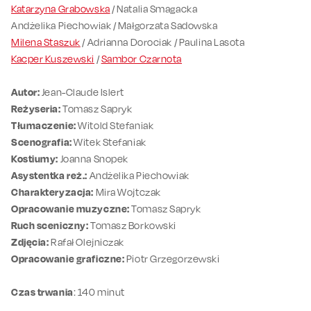
Katarzyna Grabowska
/ Natalia Smagacka
Andżelika Piechowiak / Małgorzata Sadowska
Milena Staszuk
/ Adrianna Dorociak / Paulina Lasota
Kacper Kuszewski
/
Sambor Czarnota
Autor:
Jean-Claude Islert
Reżyseria:
Tomasz Sapryk
Tłumaczenie:
Witold Stefaniak
Scenografia:
Witek Stefaniak
Kostiumy:
Joanna Snopek
Asystentka reż.:
Andżelika Piechowiak
Charakteryzacja:
Mira Wojtczak
Opracowanie muzyczne:
Tomasz Sapryk
Ruch sceniczny:
Tomasz Borkowski
Zdjęcia:
Rafał Olejniczak
Opracowanie graficzne:
Piotr Grzegorzewski
Czas trwania
: 140 minut