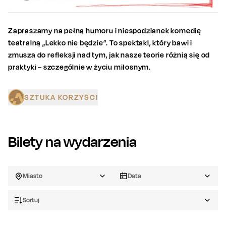
Zapraszamy na pełną humoru i niespodzianek komedię
teatralną „Lekko nie będzie”. To spektakl, który bawi i
zmusza do refleksji nad tym, jak nasze teorie różnią się od
praktyki – szczególnie w życiu miłosnym.
SZTUKA KORZYŚCI
Bilety na wydarzenia
Miasto
Data
Sortuj