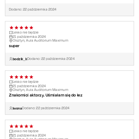
Dodano:
22
października
2024
Lekko nie będzie
21
października
2024
Olsztyn, Aula Auditorium Maximum
super
bodzik_k
Dodano:
22
października
2024
Lekko nie będzie
21
października
2024
Olsztyn, Aula Auditorium Maximum
Znakomici aktorzy. Uśmiałam się do łez
Iwona
Dodano:
22
października
2024
Lekko nie będzie
21
października
2024