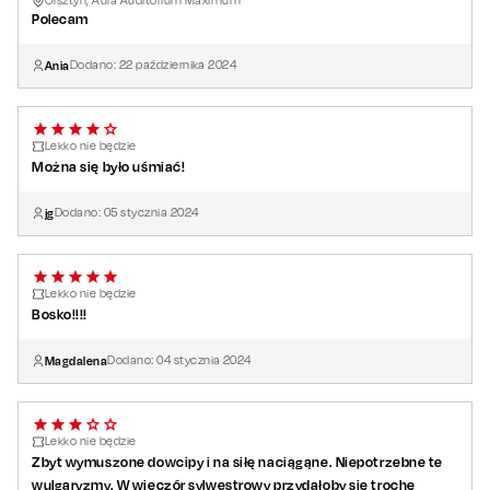
Olsztyn, Aula Auditorium Maximum
Polecam
Ania
Dodano:
22
października
2024
Lekko nie będzie
Można się było uśmiać!
jg
Dodano:
05
stycznia
2024
Lekko nie będzie
Bosko!!!!
Magdalena
Dodano:
04
stycznia
2024
Lekko nie będzie
Zbyt wymuszone dowcipy i na siłę naciągąne. Niepotrzebne te
wulgaryzmy. W wieczór sylwestrowy przydałoby się trochę