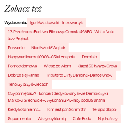
Zobacz też
Wydarzenia:
Igor Kwiatkowski – Introwertyk
12. Przeźrocza Festiwal Filmowy: Omasta & WFO - White Note
Jazz Project
Porwanie
Niedźwiedź Wojtek
Happysad Inaczej 2026 - 25 lat zespołu
Domisie
Pomoc domowa
Wiesz, że wiem
Klaps! 50 twarzy Greya
Dobrze się kłamie
Tribute to Dirty Dancing - Dance Show
Tenorzy przy świecach
Czy pamiętasz? – koncert dedykowany Ewie Demarczyk i
Markowi Grechucie w wykonaniu Piwnicy pod Baranami
Kiedy kota nie ma…
Kim jest pan Schmitt?
Terapia dla par
Supermenka
Wszyscy kłamią
Cafe Bodo
Najdroższy