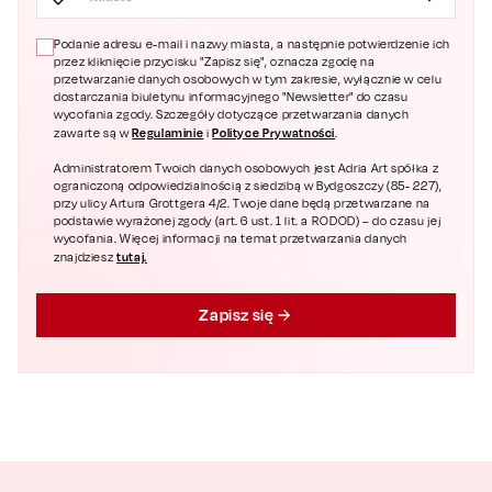
Podanie adresu e-mail i nazwy miasta, a następnie potwierdzenie ich
przez kliknięcie przycisku "Zapisz się", oznacza zgodę na
przetwarzanie danych osobowych w tym zakresie, wyłącznie w celu
dostarczania biuletynu informacyjnego "Newsletter" do czasu
wycofania zgody. Szczegóły dotyczące przetwarzania danych
Regulaminie
Polityce Prywatności
zawarte są w
i
.
Administratorem Twoich danych osobowych jest Adria Art spółka z
ograniczoną odpowiedzialnością z siedzibą w Bydgoszczy (85- 227),
przy ulicy Artura Grottgera 4/2. Twoje dane będą przetwarzane na
podstawie wyrażonej zgody (art. 6 ust. 1 lit. a RODOD) – do czasu jej
wycofania. Więcej informacji na temat przetwarzania danych
tutaj.
znajdziesz
Zapisz się