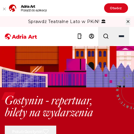
Adria Art
Otwórz
Przejdź do aplikacji
Sprawdź Teatralne Lato w PKiN! 🏛️
Szukaj
Gostynin - repertuar,
bilety na wydarzenia
Polub Gostynin