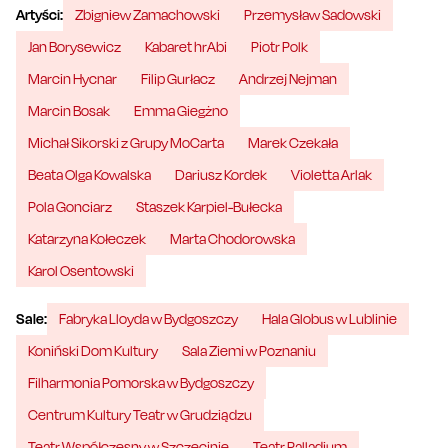
Artyści:
Zbigniew Zamachowski
Przemysław Sadowski
Jan Borysewicz
Kabaret hrAbi
Piotr Polk
Marcin Hycnar
Filip Gurłacz
Andrzej Nejman
Marcin Bosak
Emma Giegżno
Michał Sikorski z Grupy MoCarta
Marek Czekała
Beata Olga Kowalska
Dariusz Kordek
Violetta Arlak
Pola Gonciarz
Staszek Karpiel-Bułecka
Katarzyna Kołeczek
Marta Chodorowska
Karol Osentowski
Sale:
Fabryka Lloyda w Bydgoszczy
Hala Globus w Lublinie
Koniński Dom Kultury
Sala Ziemi w Poznaniu
Filharmonia Pomorska w Bydgoszczy
Centrum Kultury Teatr w Grudziądzu
Teatr Współczesny w Szczecinie
Teatr Palladium