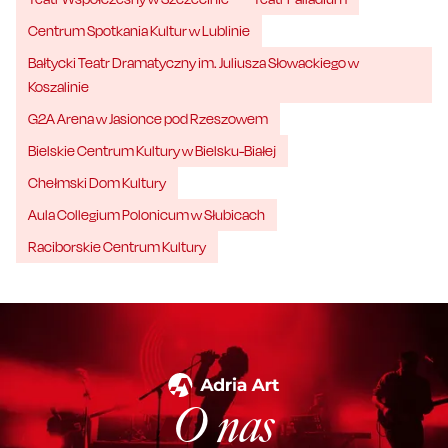
Centrum Spotkania Kultur w Lublinie
Bałtycki Teatr Dramatyczny im. Juliusza Słowackiego w
Koszalinie
G2A Arena w Jasionce pod Rzeszowem
Bielskie Centrum Kultury w Bielsku-Białej
Chełmski Dom Kultury
Aula Collegium Polonicum w Słubicach
Raciborskie Centrum Kultury
O nas