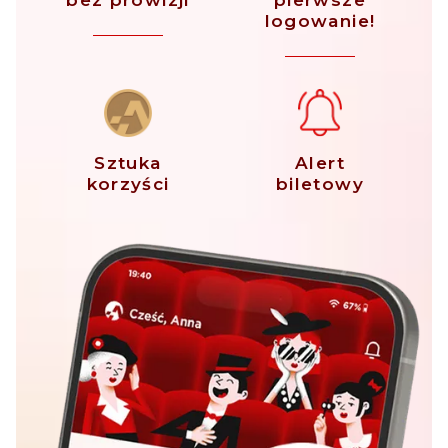
bez prowizji
pierwsze
logowanie!
Sztuka
Alert
korzyści
biletowy