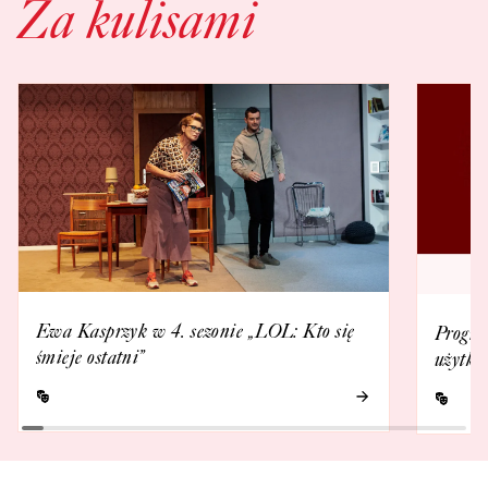
Za kulisami
Ewa Kasprzyk w 4. sezonie „LOL: Kto się
Progra
śmieje ostatni”
użytko