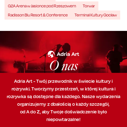
G2A Arena w Jasionce pod Rzeszowem
Torwar
Radisson Blu Resort & Conference
Terminal Kultury Gocław
O nas
Adria Art - Twój przewodnik w świecie kultury i
rozrywki. Tworzymy przestrzeń,
w której
kultura i
rozrywka są dostępne dla każdego. Nasze wydarzenia
organizujemy
z dbałością
o każdy szczegół,
od A do Z, aby
Twoje doświadczenie było
niepowtarzalne!