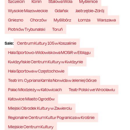
Szczecin
Konin
Stalowa Wola
Myślenice
Wysokie Mazowieckie
Gdańsk
Jastrzębie-Zdrój
Gniezno
Chorzów
Myślibórz
Łomża
Warszawa
Piotrków Trybunalski
Toruń
Sale:
Centrum Kultury 105 w Koszalinie
Hala Sportowo-Widowiskowa MOSiR w Elblągu
Kwidzyńskie Centrum Kultury w Kwidzynie
Hala Sportowa w Częstochowie
Teatr im. Cypriana Kamila Norwida w Jeleniej Górze
Pałac Młodzieży w Katowicach
Teatr Polski we Wrocławiu
Katowice Miasto Ogrodów
Miejski Ośrodek Kultury w Zawierciu
Regionalne Centrum Kultur Pogranicza w Krośnie
Miejskie Centrum Kultury