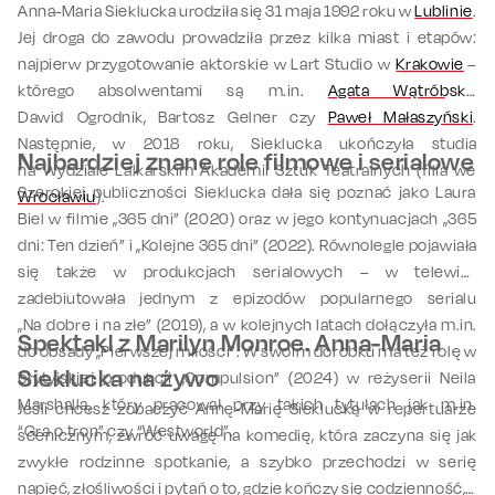
Anna-Maria Sieklucka urodziła się 31 maja 1992 roku w
Lublinie
.
Jej droga do zawodu prowadziła przez kilka miast i etapów:
najpierw przygotowanie aktorskie w Lart Studio w
Krakowie
–
którego absolwentami są m.in.
Agata Wątróbska
,
Dawid Ogrodnik, Bartosz Gelner czy
Paweł Małaszyński
.
Następnie, w 2018 roku, Sieklucka ukończyła studia
Najbardziej znane role filmowe i serialowe
na Wydziale Lalkarskim Akademii Sztuk Teatralnych (filia we
Szerokiej publiczności Sieklucka dała się poznać jako Laura
Wrocławiu
).
Biel w filmie „365 dni” (2020) oraz w jego kontynuacjach „365
dni: Ten dzień” i „Kolejne 365 dni” (2022). Równolegle pojawiała
się także w produkcjach serialowych – w telewizji
zadebiutowała jednym z epizodów popularnego serialu
„Na dobre i na złe” (2019), a w kolejnych latach dołączyła m.in.
Spektakl z Marilyn Monroe. Anna-Maria
do obsady „Pierwszej miłości”. W swoim dorobku
ma też rolę w
Sieklucka na żywo
brytyjskiej produkcji „Compulsion” (2024) w reżyserii Neila
Marshalla, który pracował przy takich tytułach jak m.in.
Jeśli chcesz zobaczyć Annę-Marię Sieklucką w repertuarze
“Gra o tron” czy “Westworld”.
scenicznym, zwróć uwagę na komedię, która zaczyna się jak
zwykłe rodzinne spotkanie, a szybko przechodzi w serię
napięć, złośliwości i pytań o to, gdzie kończy się codzienność, a