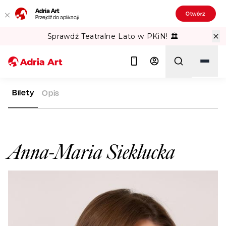
Adria Art
Otwórz
Przejdź do aplikacji
Sprawdź Teatralne Lato w PKiN! 🏛️
Bilety
Opis
ADRIA ART
ARTYŚCI
ANNA-MARIA SIEKLUCKA
Szukaj
Anna-Maria Sieklucka