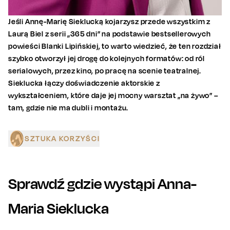
Jeśli Annę-Marię Sieklucką kojarzysz przede wszystkim z
Laurą Biel z serii „365 dni” na podstawie bestsellerowych
powieści Blanki Lipińskiej, to warto wiedzieć, że ten rozdział
szybko otworzył jej drogę do kolejnych formatów: od ról
serialowych, przez kino, po pracę na scenie teatralnej.
Sieklucka łączy doświadczenie aktorskie z
wykształceniem, które daje jej mocny warsztat „na żywo” –
tam, gdzie nie ma dubli i montażu.
SZTUKA KORZYŚCI
Sprawdź gdzie wystąpi
Anna-
Maria Sieklucka