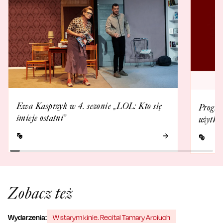
Ewa Kasprzyk w 4. sezonie „LOL: Kto się
Progra
śmieje ostatni”
użytko
Zobacz też
Wydarzenia:
W starym kinie. Recital Tamary Arciuch