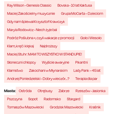
Ray Wilson - Genesis Classic
Bovska - 10 lat Kaktusa
Maciej Zakościelny muzycznie
Grupa MoCarta – Dzieciom
Gdy nam śpiewał Krzysztof Krawczyk
Maryla Rodowicz - Niech żyje bal
Podróż Poślubna +, czyli wakacje z promocji
Goło i Wesoło
Kłam, kręć i klękaj
Najdroższy
Maciej Stuhr: MAM TO WSZYSTKO W STANDUPIE!
Słoneczni chłopcy
Wyjście awaryjne
Pikantni
Kłamstwo
Zakochani w Młynarskim
Lady Pank – 45 lat
Andrzej Poniedzielski - Dobry wieczór...?
Terapia dla par
Miasta:
Ostróda
Otrębusy
Zabrze
Rzeszów - Jasionka
Pszczyna
Sopot
Radomsko
Stargard
Tomaszów Mazowiecki
Grodzisk Mazowiecki
Kraśnik