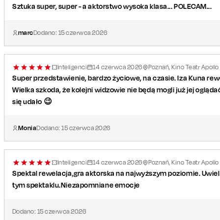
Sztuka super, super - a aktorstwo wysoka klasa... POLECAM...
marc
Dodano:
15
czerwca
2026
Inteligenci
14
czerwca
2026
Poznań, Kino Teatr Apollo
Super przedstawienie, bardzo życiowe, na czasie. Iza Kuna rew
Wielka szkoda, że kolejni widzowie nie będą mogli już jej oglą
się udało 😉
Monia
Dodano:
15
czerwca
2026
Inteligenci
14
czerwca
2026
Poznań, Kino Teatr Apollo
Spektal rewelacja,gra aktorska na najwyższym poziomie. Uwie
tym spektaklu.Niezapomniane emocje
Dodano:
15
czerwca
2026