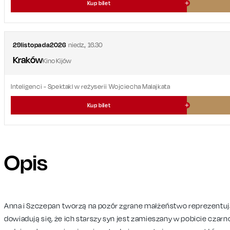
Kup bilet
29
listopada
2026
niedz.
,
16.30
Kraków
Kino Kijów
Inteligenci
- Spektakl w reżyserii Wojciecha Malajkata
Kup bilet
Opis
Anna
i Szczepan
tworzą na pozór zgrane małżeństwo reprezentują
dowiadują się, że ich starszy syn jest zamieszany w pobicie czarn