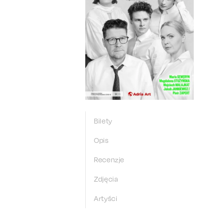
Bilety
Opis
Recenzje
Zdjęcia
Artyści