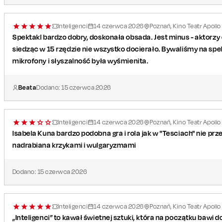
Inteligenci
14
czerwca
2026
Poznań, Kino Teatr Apollo
Spektakl bardzo dobry, doskonała obsada. Jest minus - aktorzy 
siedząc w 15 rzędzie nie wszystko docierało. Bywaliśmy na spek
mikrofony i słyszalność była wyśmienita.
Beata
Dodano:
15
czerwca
2026
Inteligenci
14
czerwca
2026
Poznań, Kino Teatr Apollo
Isabela Kuna bardzo podobna gra i rola jak w "Tesciach" nie p
nadrabiana krzykami i wulgaryzmami
Dodano:
15
czerwca
2026
Inteligenci
14
czerwca
2026
Poznań, Kino Teatr Apollo
„Inteligenci” to kawał świetnej sztuki, która na początku bawi d