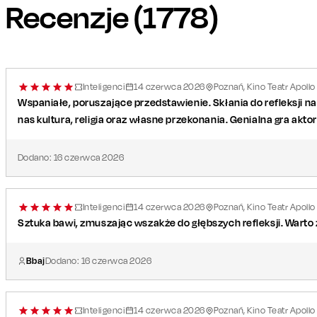
Recenzje (
1778
)
Łukasz: Jakub Jankiewicz / Piotr Zapert
Autor
: Marek Modzelewski
Reżyseria
: Wojciech Malajkat
Scenografia
: Wojciech Stefaniak
Inteligenci
14
czerwca
2026
Poznań, Kino Teatr Apollo
Wspaniałe, poruszające przedstawienie. Skłania do refleksji nad
Produkcja
: Katarzyna Fukacz i Damian Słonina (Tito Productions)
nas kultura, religia oraz własne przekonania. Genialna gra aktor
Dodano:
16
czerwca
2026
Inteligenci
14
czerwca
2026
Poznań, Kino Teatr Apollo
Sztuka bawi, zmuszając wszakże do głębszych refleksji. Warto
Bbaj
Dodano:
16
czerwca
2026
Inteligenci
14
czerwca
2026
Poznań, Kino Teatr Apollo