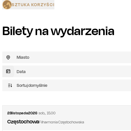
SZTUKA KORZYŚCI
Bilety na wydarzenia
Miasto
Sortuj domyślnie
28
listopada
2026
sob.
,
15.00
Częstochowa
Filharmonia Częstochowska