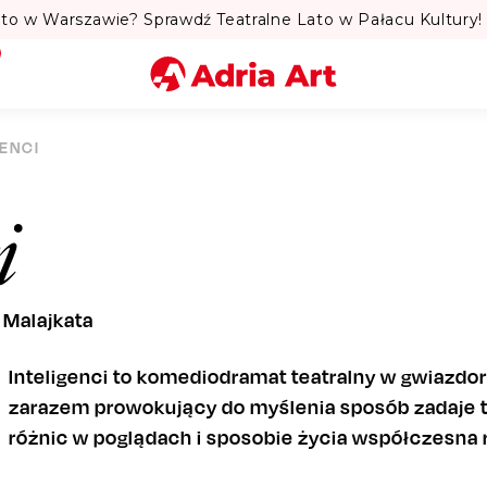
to w Warszawie? Sprawdź Teatralne Lato w Pałacu Kultury! 
Miasto
GENCI
Kategoria
i
Szukaj
 Malajkata
Inteligenci to komediodramat teatralny w gwiazdors
zarazem prowokujący do myślenia sposób zadaje 
różnic w poglądach i sposobie życia współczesna