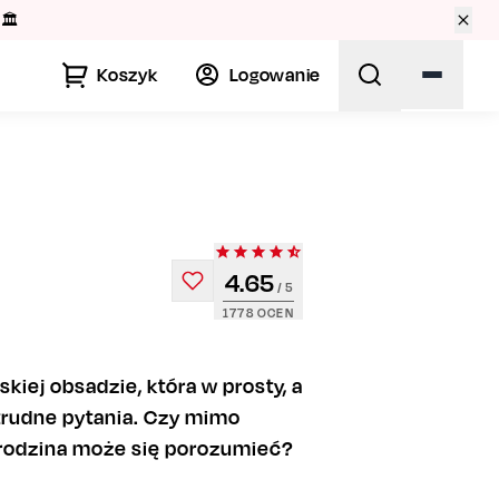
🏛️
Koszyk
Logowanie
4.65
/ 5
1778
OCEN
kiej obsadzie, która w prosty, a
trudne pytania. Czy mimo
 rodzina może się porozumieć?