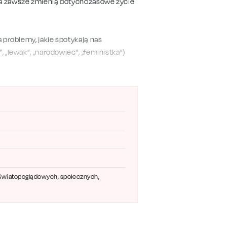
 na zawsze zmienią dotychczasowe życie
a problemy, jakie spotykają nas
, „lewak”, „narodowiec”, „feministka”)
co najgorsze – utrudniają nam rozmowy
rskiej obsadzie
ztuce „Inteligenci” wyjątkowe role.
mocji i humoru. Ten znakomity spektakl
camy zapoznać się z aktualnym
my w Waszej okolicy.
, światopoglądowych, społecznych,