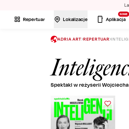
La
NOWE
Repertuar
Lokalizacje
Aplikacja
ADRIA ART
REPERTUAR
INTELI
Inteligenc
Spektakl w reżyserii Wojciecha