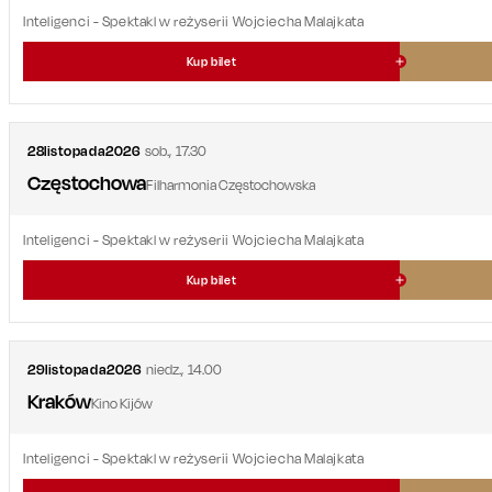
Inteligenci
- Spektakl w reżyserii Wojciecha Malajkata
Kup bilet
28
listopada
2026
sob.
,
17.30
Częstochowa
Filharmonia Częstochowska
Inteligenci
- Spektakl w reżyserii Wojciecha Malajkata
Kup bilet
29
listopada
2026
niedz.
,
14.00
Kraków
Kino Kijów
Inteligenci
- Spektakl w reżyserii Wojciecha Malajkata