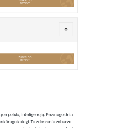
ZYSKAJ OD
297
PKT
ZYSKAJ OD
297
PKT
ce polską inteligencję. Pewnego dnia
oskórego kolegi. To zdarzenie zaburza