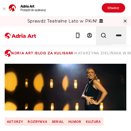
Adria Art
Otwórz
Przejdź do aplikacji
Sprawdź Teatralne Lato w PKiN! 🏛️
ADRIA ART
BLOG ZA KULISAMI
KATARZYNA ZIELIŃSKA W N
Szukaj
AKTORZY
ROZRYWKA
SERIAL
HUMOR
KULTURA