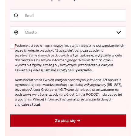
Miasto
Podanie adresu e-mail i nazwy miasta, a następnie potwierdzenie ich
przez kliknięcie przycisku "Zapisz się", oznacza zgodę na
przetwarzanie danych osobowych w tym zakresie, wyłącznie w celu
dostarczania biuletynu informacyjnego "Newsletter" do czasu
wycofania zgody. Szczegóły dotyczące przetwarzania danych
Regulaminie
Polityce Prywatności
zawarte są w
i
.
Administratorem Twoich danych osobowych jest Adria Art spółka z
ograniczoną odpowiedzialnością z siedzibą w Bydgoszczy (85- 227),
przy ulicy Artura Grottgera 4/2. Twoje dane będą przetwarzane na
podstawie wyrażonej zgody (art. 6 ust. 1 lit. a RODOD) – do czasu jej
wycofania. Więcej informacji na temat przetwarzania danych
tutaj.
znajdziesz
Zapisz się