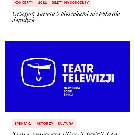
KONCERTY
2022
BILETY NA KONCERTY
Grzegorz Turnau z piosenkami nie tylko dla
dorosłych
SPEKTAKL
AKTORZY
KULTURA
Teatr repertuarowy a Teatr Telewizji. Czy