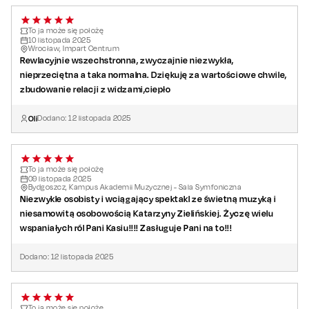
To ja może się położę
10
listopada
2025
Wrocław, Impart Centrum
Rewlacyjnie wszechstronna, zwyczajnie niezwykła,
nieprzeciętna a taka normalna. Dziękuję za wartościowe chwile,
zbudowanie relacji z widzami,ciepło
Oli
Dodano:
12
listopada
2025
To ja może się położę
09
listopada
2025
Bydgoszcz, Kampus Akademii Muzycznej - Sala Symfoniczna
Niezwykle osobisty i wciągający spektakl ze świetną muzyką i
niesamowitą osobowością Katarzyny Zielińskiej. Życzę wielu
wspaniałych ról Pani Kasiu!!!! Zasługuje Pani na to!!!
Dodano:
12
listopada
2025
To ja może się położę