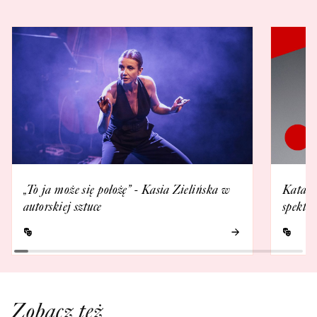
„To ja może się położę” - Kasia Zielińska w
Katarz
autorskiej sztuce
spektak
Zobacz też