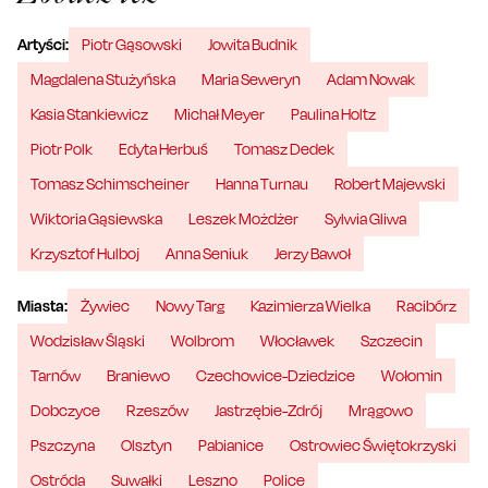
Artyści:
Piotr Gąsowski
Jowita Budnik
Magdalena Stużyńska
Maria Seweryn
Adam Nowak
Kasia Stankiewicz
Michał Meyer
Paulina Holtz
Piotr Polk
Edyta Herbuś
Tomasz Dedek
Tomasz Schimscheiner
Hanna Turnau
Robert Majewski
Wiktoria Gąsiewska
Leszek Możdżer
Sylwia Gliwa
Krzysztof Hulboj
Anna Seniuk
Jerzy Bawoł
Miasta:
Żywiec
Nowy Targ
Kazimierza Wielka
Racibórz
Wodzisław Śląski
Wolbrom
Włocławek
Szczecin
Tarnów
Braniewo
Czechowice-Dziedzice
Wołomin
Dobczyce
Rzeszów
Jastrzębie-Zdrój
Mrągowo
Pszczyna
Olsztyn
Pabianice
Ostrowiec Świętokrzyski
Ostróda
Suwałki
Leszno
Police