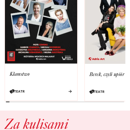
Kłamstwo
Berek, czyli upiór 
TEATR
TEATR
Za kulisami