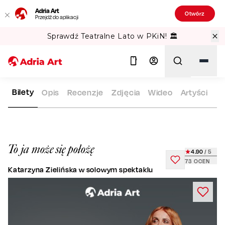
Adria Art
Otwórz
Przejdź do aplikacji
Sprawdź Teatralne Lato w PKiN! 🏛️
Bilety
Opis
Recenzje
Zdjęcia
Wideo
Artyści
ADRIA ART
REPERTUAR
TO JA MOŻE SIĘ POŁOŻĘ
Szukaj
To ja może się położę
4.90
/ 5
73
OCEN
Katarzyna Zielińska w solowym spektaklu