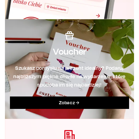
Voucher
Szukasz pomysłu na prezent idealny? Podaruj
najbliższym piękne chwile na wydarzeniu, które
spodoba im się najbardziej!
Zobacz