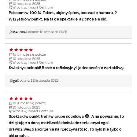
10
listopada
2025
Wrocław, Impart Centrum
Polecam w 100 %. Talent, piękny śpiew, poczucie humoru. ?
Wszystko w punkt. Na takie spektakle, aż chce się iść.
Mariolka
Dodano:
12
listopada
2025
To ja może się położę
10
listopada
2025
Wrocław, Impart Centrum
Świetny spektakl! Bardzo refleksyjny i jednocześnie żartobliwy.
Iga
Dodano:
12
listopada
2025
To ja może się położę
10
listopada
2025
Wrocław, Impart Centrum
Spektakl w punkt trafił w grupę docelową 😅. A na poważnie, to
dziękuję za daną możliwość doświadczenia czystego i
prawdziwego spojrzenia na rzeczywistość. To było nie tylko o
aktorach....