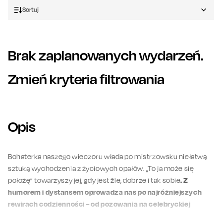
Sortuj
Brak zaplanowanych wydarzeń.
Zmień kryteria filtrowania
Opis
Bohaterka naszego wieczoru włada po mistrzowsku niełatwą
sztuką wychodzenia z życiowych opałów. „To ja może się
położę” towarzyszy jej, gdy jest źle, dobrze i tak sobie
. Z
humorem i dystansem oprowadza nas po najróżniejszych
rewirach codzienności – od pozowania na celebryckiej
ściance po wir domowych obowiązków.
Będzie bez