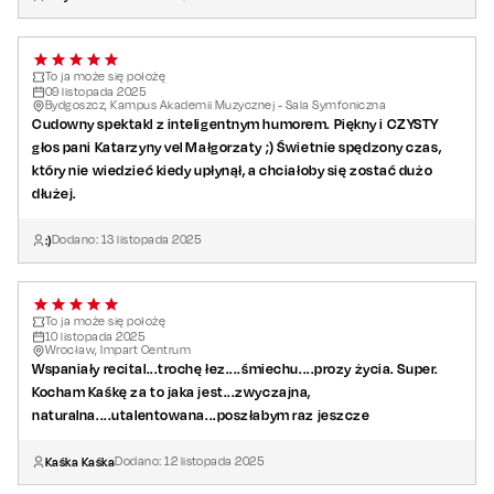
Choreografia
: Paulina Andrzejewska-Damięcka
Muzyka i aranżacje muzyczne:
Marcin Partyka
Reżyseria światła i scenografia:
Grzegorz Policiński
,
Artur
To ja może się położę
09
listopada
2025
Wytrykus
Bydgoszcz, Kampus Akademii Muzycznej - Sala Symfoniczna
Cudowny spektakl z inteligentnym humorem. Piękny i CZYSTY
Kostium:
Tomasz Ossoliński
głos pani Katarzyny vel Małgorzaty ;) Świetnie spędzony czas,
Kostiumy zespołu:
Bartek Indyka
który nie wiedzieć kiedy upłynął, a chciałoby się zostać dużo
Ze specjalnym udziałem garderobianej
Katarzyny Adamczyk
dłużej.
Spektakl jest koprodukcją agencji Green Production Katarzyny
Zielińskiej i Teatru Komedia
:)
Dodano:
13
listopada
2025
To ja może się położę
10
listopada
2025
Wrocław, Impart Centrum
Wspaniały recital...trochę łez....śmiechu....prozy życia. Super.
Kocham Kaśkę za to jaka jest...zwyczajna,
naturalna....utalentowana...poszłabym raz jeszcze
Kaśka Kaśka
Dodano:
12
listopada
2025