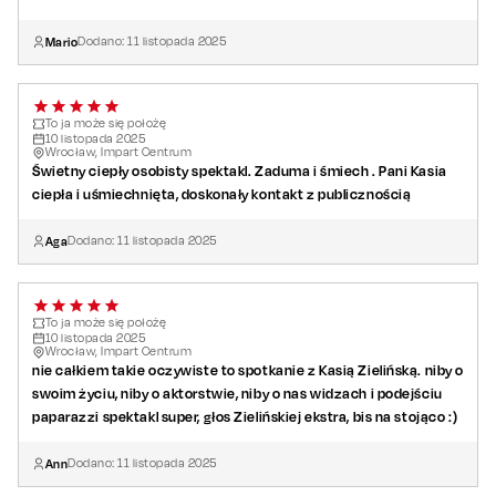
Mario
Dodano:
11
listopada
2025
To ja może się położę
10
listopada
2025
Wrocław, Impart Centrum
Świetny ciepły osobisty spektakl. Zaduma i śmiech . Pani Kasia
ciepła i uśmiechnięta, doskonały kontakt z publicznością
Aga
Dodano:
11
listopada
2025
To ja może się położę
10
listopada
2025
Wrocław, Impart Centrum
nie całkiem takie oczywiste to spotkanie z Kasią Zielińską. niby o
swoim życiu, niby o aktorstwie, niby o nas widzach i podejściu
paparazzi spektakl super, głos Zielińskiej ekstra, bis na stojąco :)
Ann
Dodano:
11
listopada
2025