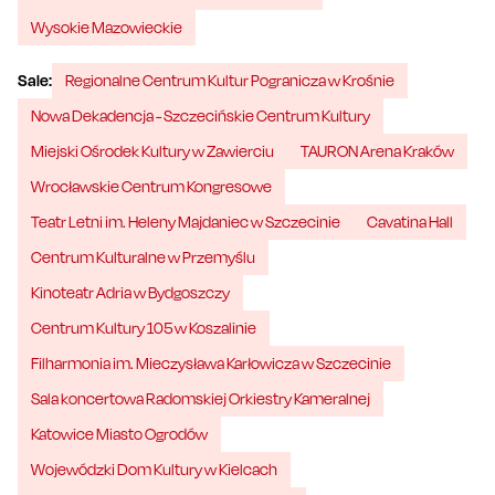
Wysokie Mazowieckie
Sale:
Regionalne Centrum Kultur Pogranicza w Krośnie
Nowa Dekadencja - Szczecińskie Centrum Kultury
Miejski Ośrodek Kultury w Zawierciu
TAURON Arena Kraków
Wrocławskie Centrum Kongresowe
Teatr Letni im. Heleny Majdaniec w Szczecinie
Cavatina Hall
Centrum Kulturalne w Przemyślu
Kinoteatr Adria w Bydgoszczy
Centrum Kultury 105 w Koszalinie
Filharmonia im. Mieczysława Karłowicza w Szczecinie
Sala koncertowa Radomskiej Orkiestry Kameralnej
Katowice Miasto Ogrodów
Wojewódzki Dom Kultury w Kielcach