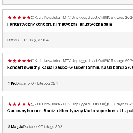
Kasia Kowalska - MTV Unplugged Last Call
05
lutego
202
Fantastyczny koncert, klimatyczna, akustyczna sala
Dodano:
07
lutego
2024
Kasia Kowalska - MTV Unplugged Last Call
05
lutego
202
Koncert świetny. Kasia i zespół w super formie. Kasia bardzo w
Pio
Dodano:
07
lutego
2024
Kasia Kowalska - MTV Unplugged Last Call
05
lutego
202
Cudowny koncert Bardzo klimatyczny Kasia super kontakt z pu
Magda
Dodano:
07
lutego
2024