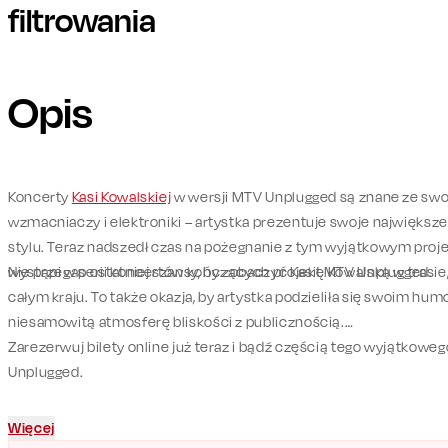
filtrowania
Opis
Koncerty
Kasi Kowalskiej
w wersji MTV Unplugged są znane ze swo
wzmacniaczy i elektroniki – artystka prezentuje swoje najwięks
stylu. Teraz nadszedł czas na pożegnanie z tym wyjątkowym proje
wystąpi w serii koncertów kończących projekt MTV Unplugged.
Nie przegap ostatniej szansy, by zobaczyć Kasię Kowalską w trasi
całym kraju. To także okazja, by artystka podzieliła się swoim h
niesamowitą atmosferę bliskości z publicznością.
Zarezerwuj bilety online już teraz i bądź częścią tego wyjątkow
Unplugged.
Więcej