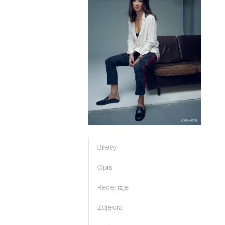
Bilety
Opis
Recenzje
Zdjęcia