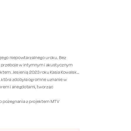
jego niepowtarzalnego uroku. Bez
ze przeboje w intymnym i akustycznym
ktem. Jesienią 2023 roku Kasia Kowalska
e, która zdobyła ogromne uznanie w
umorem i anegdotami, tworząc
ego pożegnania z projektem MTV