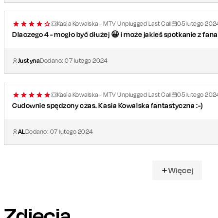
Kasia Kowalska - MTV Unplugged Last Call
05
lutego
202
Dlaczego 4 - mogło być dłużej 😀 i może jakieś spotkanie z fana
Justyna
Dodano:
07
lutego
2024
Kasia Kowalska - MTV Unplugged Last Call
05
lutego
202
Cudownie spędzony czas. Kasia Kowalska fantastyczna :-)
AL
Dodano:
07
lutego
2024
Więcej
Zdjęcia