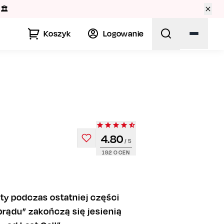
🏛️
Koszyk
Logowanie
4.80
/ 5
192
OCEN
ty podczas ostatniej części
rądu” zakończą się jesienią