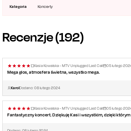
Kategoria
Koncerty
Recenzje (
192
)
Kasia Kowalska - MTV Unplugged Last Call
05
lutego
202
Mega głos, atmosfera świetna, wszystko mega.
Karol
Dodano:
08
lutego
2024
Kasia Kowalska - MTV Unplugged Last Call
05
lutego
202
Fantastyczny koncert. Dziękuję Kasi i wszystkim, dzięki którym 
Dodano:
08
lutego
2024