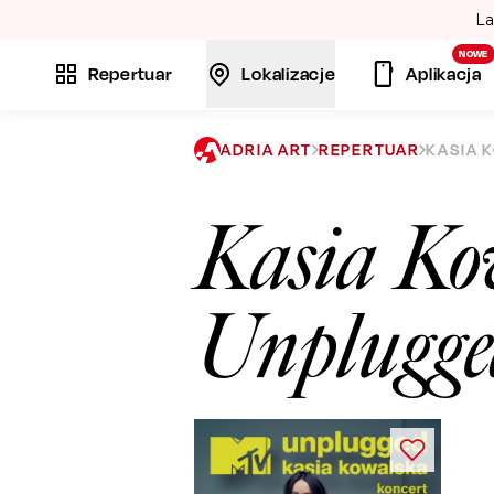
La
NOWE
Repertuar
Lokalizacje
Aplikacja
ADRIA ART
REPERTUAR
KASIA 
Kasia Ko
Unplugge