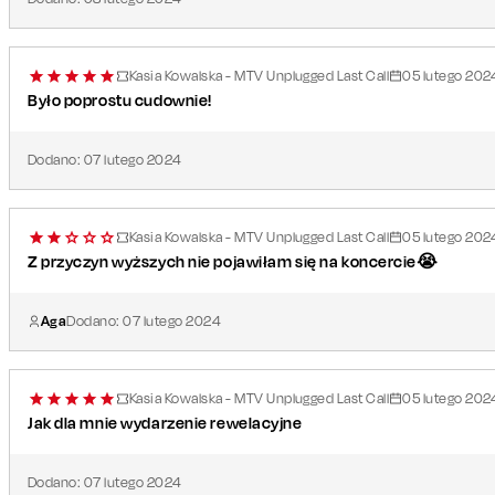
Kasia Kowalska - MTV Unplugged Last Call
05
lutego
202
Było poprostu cudownie!
Dodano:
07
lutego
2024
Kasia Kowalska - MTV Unplugged Last Call
05
lutego
202
Z przyczyn wyższych nie pojawiłam się na koncercie😭
Aga
Dodano:
07
lutego
2024
Kasia Kowalska - MTV Unplugged Last Call
05
lutego
202
Jak dla mnie wydarzenie rewelacyjne
Dodano:
07
lutego
2024