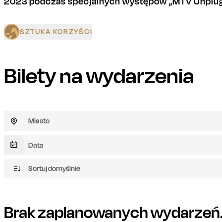
2023 podczas specjalnych występów „MTV Unplugg
SZTUKA KORZYŚCI
Bilety na wydarzenia
Miasto
Sortuj domyślnie
Brak zaplanowanych wydarzeń. 