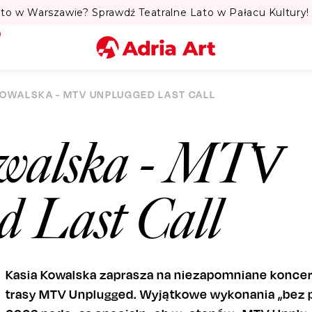
to w Warszawie? Sprawdź Teatralne Lato w Pałacu Kultury! 
Miasto
KOWALSKA - MTV UNPLUGGED LAST CALL
Kategoria
walska - MTV
Szukaj
d Last Call
Kasia Kowalska zaprasza na niezapomniane koncer
trasy MTV Unplugged. Wyjątkowe wykonania „bez p