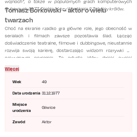
wojnach”, a także w popularnych
grach komputerowych
Cyberpunk 2077
Tomasz Borkowski – aktor o wielu
,
Diablo IV czy Wiedźmin 2 Zabójcy królów.
twarzach
Choć na ekranie rzadko gra główne role, jego obecność w
serialach i filmach zawsze pozostawia ślad. Łącząc
doświadczenie teatralne, filmowe i dubbingowe, nieustannie
rozwija swoją karierę, dostarczając widzom rozrywki na
najwyższym poziomie. To artysta, który dzięki swojej
wszechstronności i profesjonalizmowi jest dziś jednym z
Więcej
bardziej rozpoznawalnych aktorów polskiego kina, telewizji i
teatru.
Pojawia się w świetnych spektaklach między innymi
Wiek
49
takich jak Tajemnica 16 piętra, w którym towarzyszą mu tacy
Data urodzenia
31.12.1977
aktorzy jak
Piotr Ligienza
,
Michał Żurawski
czy
Michał Sitarski
.
Zarezerwuj bilet na spektakl w swoim mieście i zobacz tego
Miejsce
Gliwice
utalentowanego aktora na żywo!
urodzenia
Zawód
Aktor