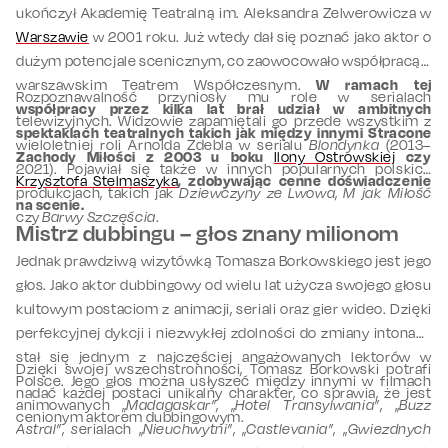
ukończył Akademię Teatralną im. Aleksandra Zelwerowicza w
Warszawie
w 2001 roku. Już wtedy dał się poznać jako aktor o
dużym potencjale scenicznym, co zaowocowało współpracą z
warszawskim Teatrem Współczesnym.
W ramach tej
Rozpoznawalność przyniosły mu role w serialach
współpracy przez kilka lat brał udział w ambitnych
telewizyjnych. Widzowie zapamiętali go przede wszystkim z
spektaklach teatralnych takich jak między innymi Stracone
wieloletniej roli Arnolda Zdebla w serialu
Blondynka
(2013–
Zachody Miłości z 2003 u boku
Ilony Ostrowskiej
czy
2021). Pojawiał się także w innych popularnych polskich
Krzysztofa Stelmaszyka
, zdobywając cenne doświadczenie
produkcjach, takich jak
Dziewczyny ze Lwowa
,
M jak Miłość
na scenie.
czy
Barwy Szczęścia
.
Mistrz dubbingu – głos znany milionom
Jednak prawdziwą wizytówką Tomasza Borkowskiego jest jego
głos. Jako aktor dubbingowy od wielu lat użycza swojego głosu
kultowym postaciom z animacji, seriali oraz gier wideo. Dzięki
perfekcyjnej dykcji i niezwykłej zdolności do zmiany intonacji
stał się jednym z najczęściej angażowanych lektorów w
Dzięki swojej wszechstronności, Tomasz Borkowski potrafi
Polsce. Jego głos można usłyszeć między innymi w f
ilmach
nadać każdej postaci unikalny charakter, co sprawia, że jest
animowanych
„
Madagaskar”
,
„
Hotel Transylwania”
,
„
Buzz
cenionym aktorem dubbingowym.
Astral”
,
s
erialach
„
Nieuchwytni”
,
„
Castlevania”
,
„
Gwiezdnych