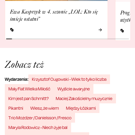
Ewa Kasprzyk w 4. sezonie „LOL: Kto się
Progra
śmieje ostatni”
użytko
Zobacz też
Wydarzenia:
Krzysztof Cugowski - Wiek to tylko liczba
Mały Fiat Wielka Miłość
Wyjście awaryjne
Kim jest pan Schmitt?
Maciej Zakościelny muzycznie
Pikantni
Wiesz, że wiem
Między Łóżkami
Trio Możdżer / Danielsson / Fresco
Maryla Rodowicz - Niech żyje bal