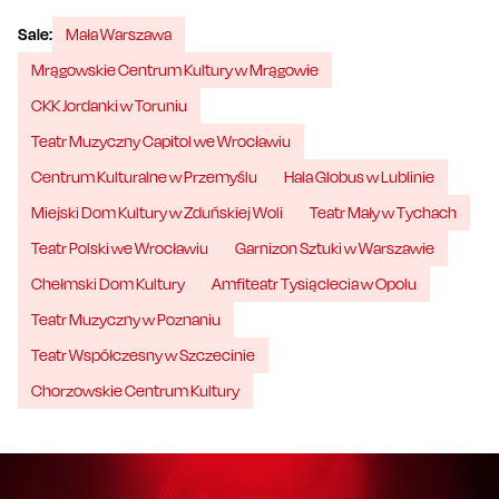
Sale:
Mała Warszawa
Mrągowskie Centrum Kultury w Mrągowie
CKK Jordanki w Toruniu
Teatr Muzyczny Capitol we Wrocławiu
Centrum Kulturalne w Przemyślu
Hala Globus w Lublinie
Miejski Dom Kultury w Zduńskiej Woli
Teatr Mały w Tychach
Teatr Polski we Wrocławiu
Garnizon Sztuki w Warszawie
Chełmski Dom Kultury
Amfiteatr Tysiąclecia w Opolu
Teatr Muzyczny w Poznaniu
Teatr Współczesny w Szczecinie
Chorzowskie Centrum Kultury