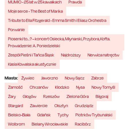
MUMIO - 25 lat w 25 kawałkach
Prawda
Moje serce - The Best of Marika
Tribute to Ella Fitzgerald - Emma Smith i Eliasz Orchestra
Porwanie
Piosenki to...? – koncert Osiecka, Młynarski, Przybora, Kofta.
Prowadzenie: A. Poniedzielski
Zespół Pieśni i Tańca Śląsk
Najdroższy
Nerwica natręctw
Kasia Kowalska akustycznie
Miasta:
Żywiec
Jaworzno
Nowy Sącz
Zabrze
Zamość
Chrzanów
Kłodzko
Nysa
Nowy Tomyśl
Żary
Głogów
Rzeszów
Zielona Góra
Biłgoraj
Stargard
Zawiercie
Olsztyn
Grudziądz
Bielsko-Biała
Gdańsk
Tychy
Piotrków Trybunalski
Wolbrom
Bielany Wrocławskie
Racibórz