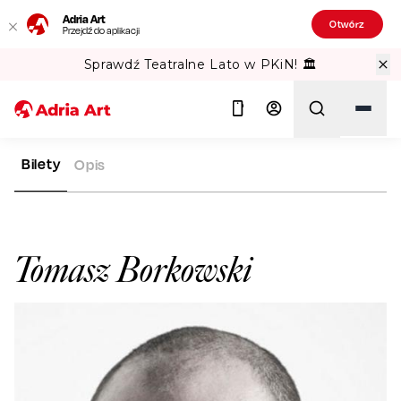
Adria Art
Otwórz
Przejdź do aplikacji
Sprawdź Teatralne Lato w PKiN! 🏛️
Bilety
Opis
ADRIA ART
ARTYŚCI
TOMASZ BORKOWSKI
Szukaj
Tomasz Borkowski