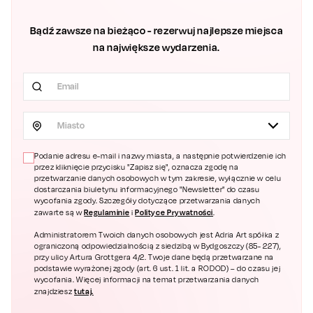
Bądź zawsze na bieżąco - rezerwuj najlepsze miejsca
na największe wydarzenia.
Miasto
Podanie adresu e-mail i nazwy miasta, a następnie potwierdzenie ich
przez kliknięcie przycisku "Zapisz się", oznacza zgodę na
przetwarzanie danych osobowych w tym zakresie, wyłącznie w celu
dostarczania biuletynu informacyjnego "Newsletter" do czasu
wycofania zgody. Szczegóły dotyczące przetwarzania danych
Regulaminie
Polityce Prywatności
zawarte są w
i
.
Administratorem Twoich danych osobowych jest Adria Art spółka z
ograniczoną odpowiedzialnością z siedzibą w Bydgoszczy (85- 227),
przy ulicy Artura Grottgera 4/2. Twoje dane będą przetwarzane na
podstawie wyrażonej zgody (art. 6 ust. 1 lit. a RODOD) – do czasu jej
wycofania. Więcej informacji na temat przetwarzania danych
tutaj.
znajdziesz