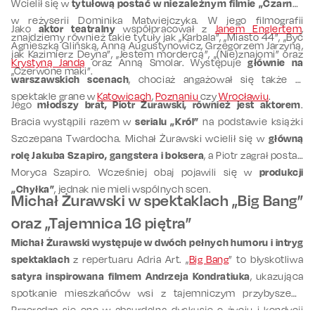
Wcielił się w
tytułową postać w niezależnym filmie „Czarny”
w reżyserii Dominika Matwiejczyka. W jego filmografii
Jako
aktor teatralny
współpracował z
Janem Englertem
,
znajdziemy również takie tytuły jak „Karbala”, „Miasto 44”, „Być
Agnieszką Glińską, Anną Augustynowicz, Grzegorzem Jarzyną,
jak Kazimierz Deyna”, „Jestem mordercą”, „(Nie)znajomi” oraz
Krystyną Jandą
oraz Anną Smolar. Występuje
głównie na
„Czerwone maki”.
warszawskich scenach
, chociaż angażował się także w
spektakle grane w
Katowicach
,
Poznaniu
czy
Wrocławiu
.
Jego
młodszy brat, Piotr Żurawski, również jest aktorem
.
Bracia wystąpili razem w
serialu „Król”
na podstawie książki
Szczepana Twardocha. Michał Żurawski wcielił się w
główną
rolę Jakuba Szapiro, gangstera i boksera
, a Piotr zagrał postać
Moryca Szapiro. Wcześniej obaj pojawili się w
produkcji
„Chyłka”
, jednak nie mieli wspólnych scen.
Michał Żurawski w spektaklach „Big Bang”
oraz „Tajemnica 16 piętra”
Michał Żurawski występuje w dwóch pełnych humoru i intryg
spektaklach
z repertuaru Adria Art. „
Big Bang
” to błyskotliwa
satyra inspirowana filmem Andrzeja Kondratiuka
, ukazująca
spotkanie mieszkańców wsi z tajemniczym przybyszem.
Przeradza się ono w absurdalną dyskusję o życiu i kondycji