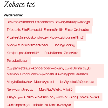
Zobacz też
Wydarzenia:
Baw mnie! Koncert z piosenkami Seweryna Krajewskiego
Tribute to Ella Fitzgerald - Emma Smith i Eliasz Orchestra
Przekręt (nie)doskonały, czyli kto widział pannę Flint?
Młody Stuhr u bram starości
Boeing Boeing
Kim jest pan Schmitt?
Paula Roma - Z resztek
Terapia dla par
Czy pamiętasz? – koncert dedykowany Ewie Demarczyk i
Markowi Grechucie w wykonaniu Piwnicy pod Baranami
Maryla Rodowicz - Niech żyje bal
Jej Wysokość Operetka
Nerwica natręctw
Mały Fiat Wielka Miłość
Tango z gwiazdami - roztańczony wieczór z Anną Dereszowską
Cud niepamięci - Tribute to Stanisław Soyka