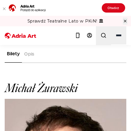
Adria Art
Otwórz
Przejdź do aplikacji
Sprawdź Teatralne Lato w PKiN! 🏛️
Bilety
Opis
ADRIA ART
ARTYŚCI
MICHAŁ ŻURAWSKI
Szukaj
Michał Żurawski