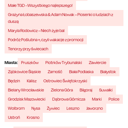
Małe TGD - Wszystkiego najlepszego!
Grażyna Łobaszewska & Adam Nowak – Piosenki o ludziach z
duszą
Maryla Rodowicz – Niech żyje bal
Podróż Poślubna +, czyli wakacje z promocji
Tenorzy przy świecach
Miasta:
Pruszków
Piotrków Trybunalski
Zawiercie
Ząbkowice Śląskie
Zamość
Biała Podlaska
Białystok
Będzin
Kalisz
Ostrowiec Świętokrzyski
Bielany Wrocławskie
Zielona Góra
Biłgoraj
Suwałki
Grodzisk Mazowiecki
Dąbrowa Górnicza
Marki
Police
Wolbrom
Nysa
Żywiec
Leszno
Jaworzno
Ustroń
Krosno