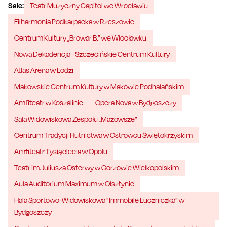
Sale:
Teatr Muzyczny Capitol we Wrocławiu
Filharmonia Podkarpacka w Rzeszowie
Centrum Kultury „Browar B.” we Włocławku
Nowa Dekadencja - Szczecińskie Centrum Kultury
Atlas Arena w Łodzi
Makowskie Centrum Kultury w Makowie Podhalańskim
Amfiteatr w Koszalinie
Opera Nova w Bydgoszczy
Sala Widowiskowa Zespołu „Mazowsze”
Centrum Tradycji Hutnictwa w Ostrowcu Świętokrzyskim
Amfiteatr Tysiąclecia w Opolu
Teatr im. Juliusza Osterwy w Gorzowie Wielkopolskim
Aula Auditorium Maximum w Olsztynie
Hala Sportowo-Widowiskowa "Immobile Łuczniczka" w
Bydgoszczy