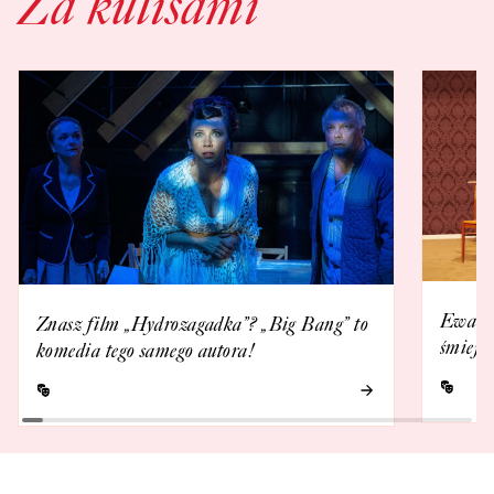
Za kulisami
Ewa Ka
Znasz film „Hydrozagadka”? „Big Bang” to
śmieje 
komedia tego samego autora!