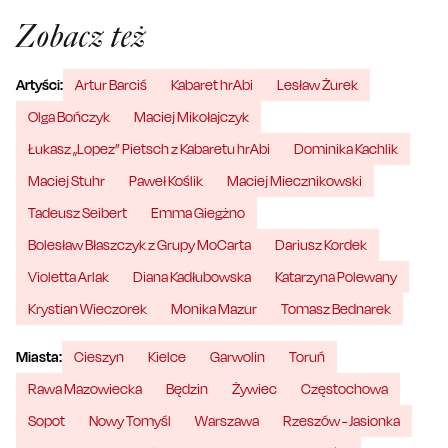
Zobacz też
Artyści:
Artur Barciś
Kabaret hrAbi
Lesław Żurek
Olga Bończyk
Maciej Mikołajczyk
Łukasz „Lopez” Pietsch z Kabaretu hrAbi
Dominika Kachlik
Maciej Stuhr
Paweł Koślik
Maciej Miecznikowski
Tadeusz Seibert
Emma Giegżno
Bolesław Błaszczyk z Grupy MoCarta
Dariusz Kordek
Violetta Arlak
Diana Kadłubowska
Katarzyna Polewany
Krystian Wieczorek
Monika Mazur
Tomasz Bednarek
Miasta:
Cieszyn
Kielce
Garwolin
Toruń
Rawa Mazowiecka
Będzin
Żywiec
Częstochowa
Sopot
Nowy Tomyśl
Warszawa
Rzeszów - Jasionka