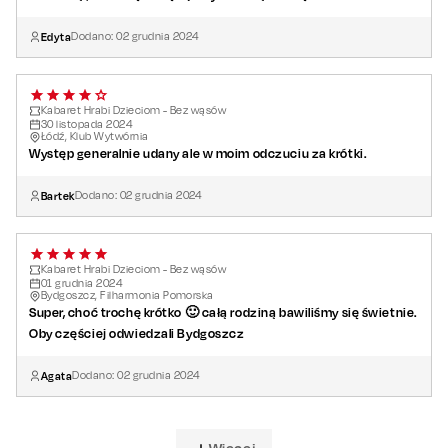
Edyta
Dodano:
02
grudnia
2024
Kabaret Hrabi Dzieciom - Bez wąsów
30
listopada
2024
Łódź, Klub Wytwórnia
Występ generalnie udany ale w moim odczuciu za krótki.
Bartek
Dodano:
02
grudnia
2024
Kabaret Hrabi Dzieciom - Bez wąsów
01
grudnia
2024
Bydgoszcz, Filharmonia Pomorska
Super, choć trochę krótko 🙂 całą rodziną bawiliśmy się świetnie.
Oby częściej odwiedzali Bydgoszcz
Agata
Dodano:
02
grudnia
2024