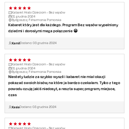
Kabaret Hrabi Dzieciom - Bez wąsów
01
grudnia
2024
Bydgoszcz, Filharmonia Pomorska
Kabaret który jest dla każdego. Program Bez wąsów wypełniony
dziećmi i dorosłymi mega połączenie 😀
Kamil
Dodano:
03
grudnia
2024
Kabaret Hrabi Dzieciom - Bez wąsów
01
grudnia
2024
Bydgoszcz, Filharmonia Pomorska
Niestety ludzie za szybko wyszli i kabaret nie miał okazji
pokazać swoich bisów, na które ja bardzo czekałam. Tylko z tego
powodu czuję jakiś niedosyt, a reszta super, program, miejsce,
czas
Kasia
Dodano:
03
grudnia
2024
Kabaret Hrabi Dzieciom - Bez wąsów