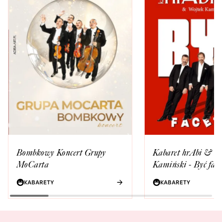
Bombkowy Koncert Grupy
Kabaret hrAbi & W
MoCarta
Kamiński - Być fac
KABARETY
KABARETY