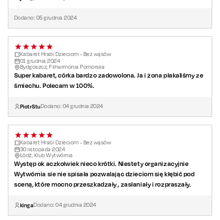
Dodano:
05
grudnia
2024
Kabaret Hrabi Dzieciom - Bez wąsów
01
grudnia
2024
Bydgoszcz, Filharmonia Pomorska
Super kabaret, córka bardzo zadowolona. Ja i żona płakaliśmy ze
śmiechu. Polecam w 100%.
PiotrStu
Dodano:
04
grudnia
2024
Kabaret Hrabi Dzieciom - Bez wąsów
30
listopada
2024
Łódź, Klub Wytwórnia
Występ ok aczkolwiek nieco krótki. Niestety organizacyjnie
Wytwórnia sie nie spisała pozwalając dzieciom się kłębić pod
sceną, które mocno przeszkadzały , zasłaniały i rozpraszały.
kinga
Dodano:
04
grudnia
2024