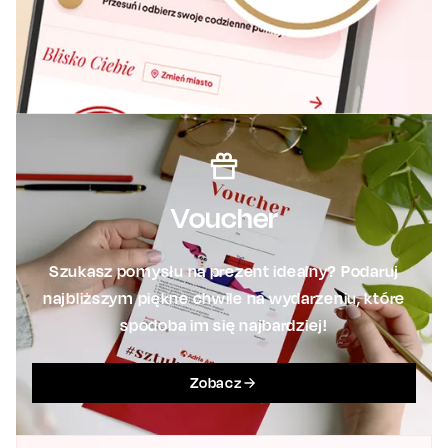
Voucher
Szukasz pomysłu na prezent idealny? Podaruj
najbliższym piękne chwile na wydarzeniu, które
spodoba im się najbardziej!
Zobacz