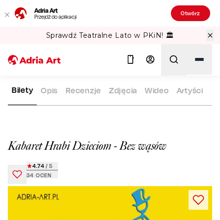
Adria Art
Otwórz
Przejdź do aplikacji
Sprawdź Teatralne Lato w PKiN! 🏛️
Bilety
Opis
Recenzje
Zdjęcia
Wideo
Artyści
ADRIA ART
REPERTUAR
KABARET HRABI DZIECIOM - BEZ
Szukaj
Kabaret Hrabi Dzieciom - Bez wąsów
4.74
/ 5
34
OCEN