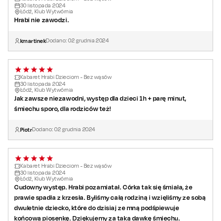
30
listopada
2024
Łódź, Klub Wytwórnia
Hrabi nie zawodzi.
kmartinek
Dodano:
02
grudnia
2024
Kabaret Hrabi Dzieciom - Bez wąsów
30
listopada
2024
Łódź, Klub Wytwórnia
Jak zawsze niezawodni, występ dla dzieci 1h + parę minut,
śmiechu sporo, dla rodziców też!
Piotr
Dodano:
02
grudnia
2024
Kabaret Hrabi Dzieciom - Bez wąsów
30
listopada
2024
Łódź, Klub Wytwórnia
Cudowny występ. Hrabi pozamiatał. Córka tak się śmiała, że
prawie spadła z krzesła. Byliśmy całą rodziną i wzięliśmy ze sobą
dwuletnie dziecko, które do dzisiaj ze mną podśpiewuje
końcową piosenkę. Dziękujemy za taką dawkę śmiechu.