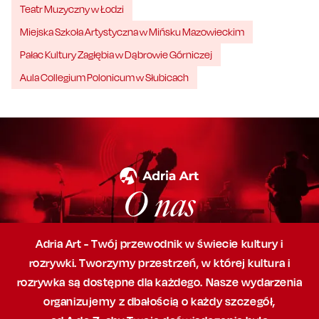
Teatr Muzyczny w Łodzi
Miejska Szkoła Artystyczna w Mińsku Mazowieckim
Pałac Kultury Zagłębia w Dąbrowie Górniczej
Aula Collegium Polonicum w Słubicach
O nas
Adria Art - Twój przewodnik w świecie kultury i
rozrywki. Tworzymy przestrzeń,
w której
kultura i
rozrywka są dostępne dla każdego. Nasze wydarzenia
organizujemy
z dbałością
o każdy szczegół,