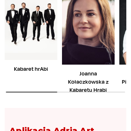
Kabaret hrAbi
Joanna
Ł
Kołaczkowska z
Pie
Kabaretu Hrabi
Aplikacja Adria Art