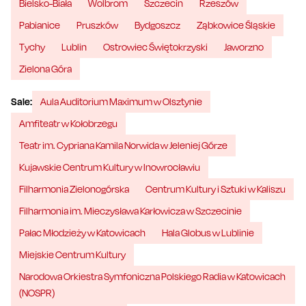
Bielsko-Biała
Wolbrom
Szczecin
Rzeszów
Pabianice
Pruszków
Bydgoszcz
Ząbkowice Śląskie
Tychy
Lublin
Ostrowiec Świętokrzyski
Jaworzno
Zielona Góra
Sale:
Aula Auditorium Maximum w Olsztynie
Amfiteatr w Kołobrzegu
Teatr im. Cypriana Kamila Norwida w Jeleniej Górze
Kujawskie Centrum Kultury w Inowrocławiu
Filharmonia Zielonogórska
Centrum Kultury i Sztuki w Kaliszu
Filharmonia im. Mieczysława Karłowicza w Szczecinie
Pałac Młodzieży w Katowicach
Hala Globus w Lublinie
Miejskie Centrum Kultury
Narodowa Orkiestra Symfoniczna Polskiego Radia w Katowicach
(NOSPR)