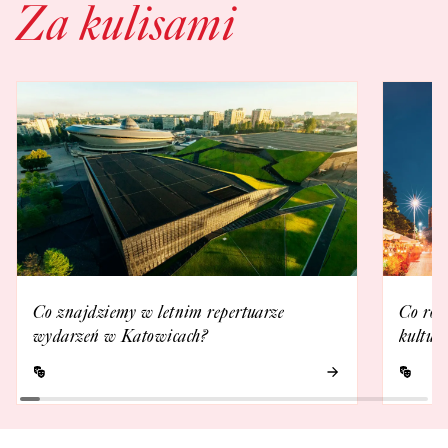
Za kulisami
Co znajdziemy w letnim repertuarze
Co rob
wydarzeń w Katowicach?
kultur