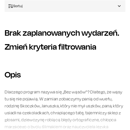
Sortuj
Brak zaplanowanych wydarzeń.
Zmień kryteria filtrowania
Opis
Dlaczego program nazywa się „Bez wąsów”? Dlatego, że wąsy
tu się nie pojawią. W zamian zobaczymy panią od wuefu,
rodzinę Skoczków, Januszka, który nie mył uszków, pana, który
usiadł na czekoladkach, chrapiącego tatę, tajemniczy sklep z
głosami, dziewczynę robiącą błędy ortograficzne, chłopca
marzącego o byciu ślimakiem oraz nauczyciela języka