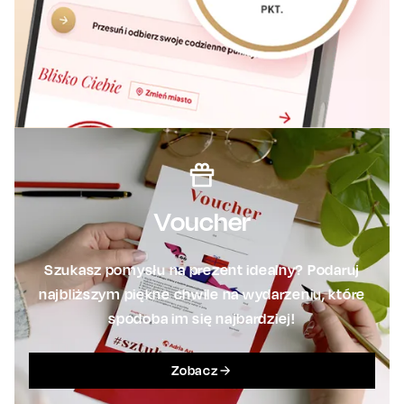
Voucher
Szukasz pomysłu na prezent idealny? Podaruj
najbliższym piękne chwile na wydarzeniu, które
spodoba im się najbardziej!
Zobacz