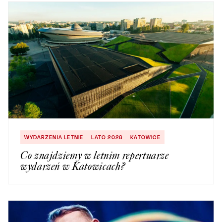
WYDARZENIA LETNIE
LATO 2026
KATOWICE
Co znajdziemy w letnim repertuarze
wydarzeń w Katowicach?