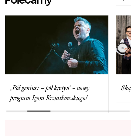
„Pół geniusz – pół kretyn” – nowy
Skąd 
program Igora Kwiatkowskiego!