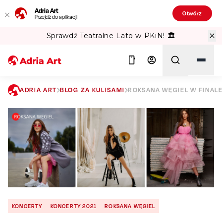
Adria Art
Otwórz
Przejdź do aplikacji
Sprawdź Teatralne Lato w PKiN! 🏛️
ADRIA ART
BLOG ZA KULISAMI
ROKSANA WĘGIEL W FINAL
Szukaj
KONCERTY
KONCERTY 2021
ROKSANA WĘGIEL