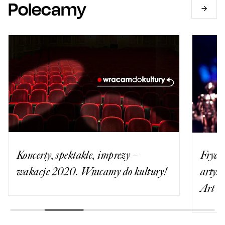
Polecamy
Koncerty, spektakle, imprezy –
Fryde
wakacje 2020. Wracamy do kultury!
artys
Art