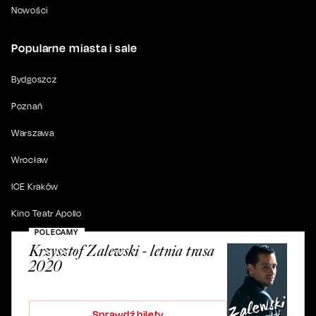
Nowości
Popularne miasta i sale
Bydgoszcz
Poznań
Warszawa
Wrocław
ICE Kraków
Kino Teatr Apollo
POLECAMY
Akademia Muzyczna w Bydgoszczy
Krzysztof Zalewski - letnia trasa
2020
Sprawdź bilety