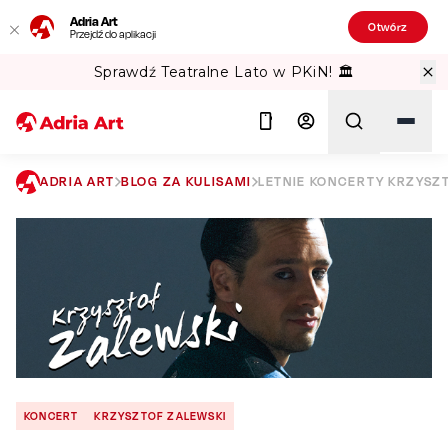
Adria Art
Otwórz
Przejdź do aplikacji
Sprawdź Teatralne Lato w PKiN! 🏛️
ADRIA ART
BLOG ZA KULISAMI
LETNIE KONCERTY KRZYSZ
Szukaj
KONCERT
KRZYSZTOF ZALEWSKI