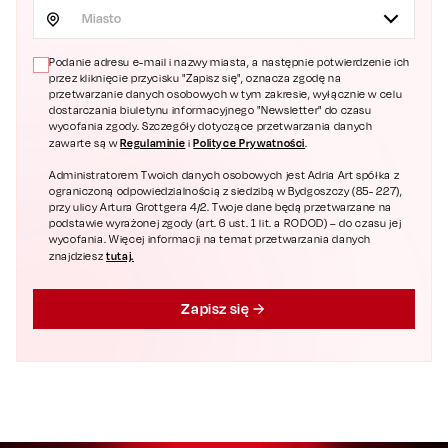
Miasto
Podanie adresu e-mail i nazwy miasta, a następnie potwierdzenie ich
przez kliknięcie przycisku "Zapisz się", oznacza zgodę na
przetwarzanie danych osobowych w tym zakresie, wyłącznie w celu
dostarczania biuletynu informacyjnego "Newsletter" do czasu
wycofania zgody. Szczegóły dotyczące przetwarzania danych
Regulaminie
Polityce Prywatności
zawarte są w
i
.
Administratorem Twoich danych osobowych jest Adria Art spółka z
ograniczoną odpowiedzialnością z siedzibą w Bydgoszczy (85- 227),
przy ulicy Artura Grottgera 4/2. Twoje dane będą przetwarzane na
podstawie wyrażonej zgody (art. 6 ust. 1 lit. a RODOD) – do czasu jej
wycofania. Więcej informacji na temat przetwarzania danych
tutaj.
znajdziesz
Zapisz się