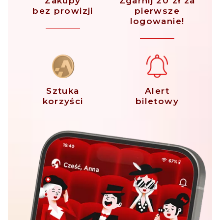
Zakupy
Zgarnij 20 zł za
bez prowizji
pierwsze
logowanie!
Sztuka
Alert
korzyści
biletowy