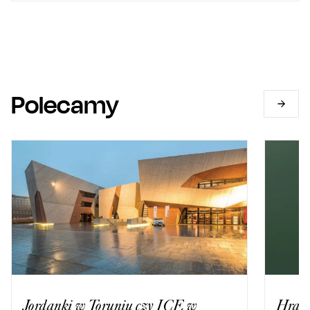
Polecamy
Jordanki w Toruniu czy ICE w
Hrabi