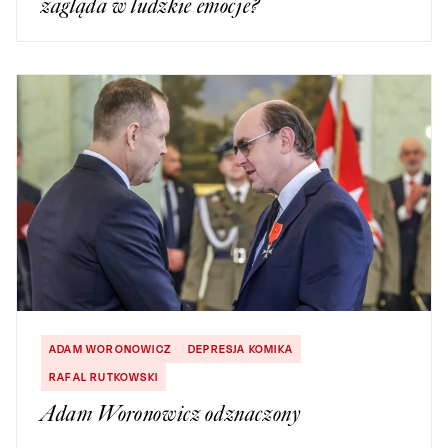
zagląda w ludzkie emocje?
ADAM WORONOWICZ
DEPRESJA KOMIKA
RAFAL RUTKOWSKI
Adam Woronowicz odznaczony