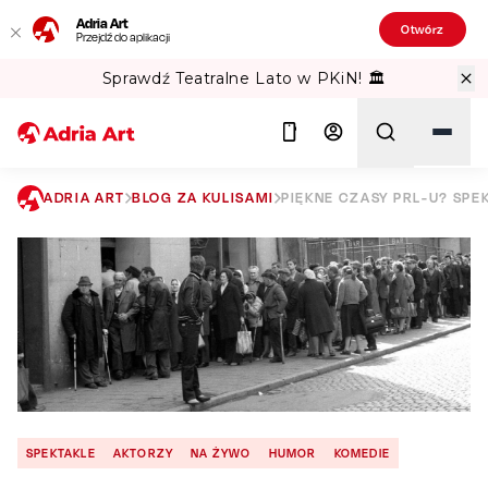
Adria Art
Otwórz
Przejdź do aplikacji
Sprawdź Teatralne Lato w PKiN! 🏛️
ADRIA ART
BLOG ZA KULISAMI
PIĘKNE CZASY PRL-U? SPE
Szukaj
SPEKTAKLE
AKTORZY
NA ŻYWO
HUMOR
KOMEDIE