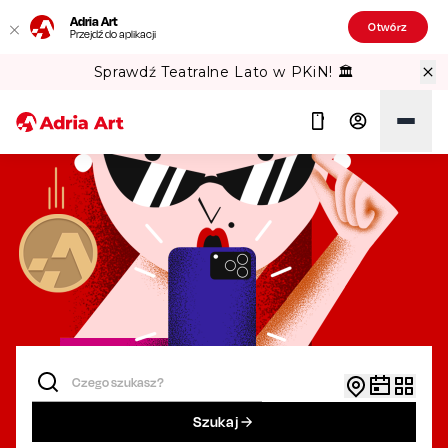
Adria Art
Otwórz
Przejdź do aplikacji
Sprawdź Teatralne Lato w PKiN! 🏛️
Szukaj
Szukaj