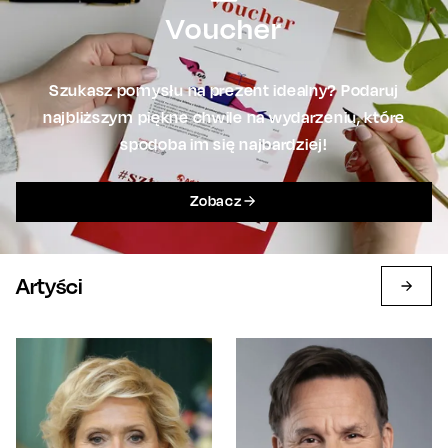
Voucher
Szukasz pomysłu na prezent idealny? Podaruj
najbliższym piękne chwile na wydarzeniu, które
spodoba im się najbardziej!
Zobacz
Artyści