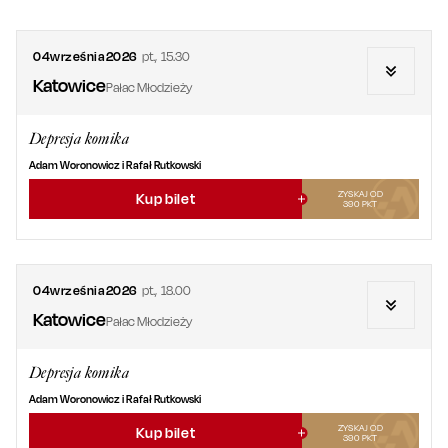
04
września
2026
pt.
,
15.30
Katowice
Pałac Młodzieży
Depresja komika
Adam Woronowicz i Rafał Rutkowski
ZYSKAJ OD
Kup bilet
390
PKT
04
września
2026
pt.
,
18.00
Katowice
Pałac Młodzieży
Depresja komika
Adam Woronowicz i Rafał Rutkowski
ZYSKAJ OD
Kup bilet
390
PKT