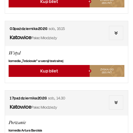
Kup bilet
285
PKT
03
października
2026
sob.
,
16.15
Katowice
Pałac Młodzieży
Wstyd
komedia „Teściowie” w wersji teatralnej
ZYSKAJ OD
Kup bilet
285
PKT
17
października
2026
sob.
,
14.30
Katowice
Pałac Młodzieży
Porwanie
komedia Artura Barcisia