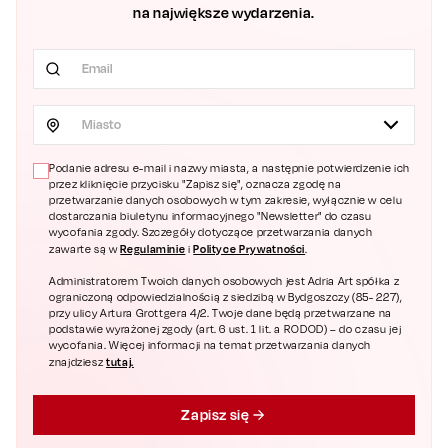
na największe wydarzenia.
Miasto
Podanie adresu e-mail i nazwy miasta, a następnie potwierdzenie ich
przez kliknięcie przycisku "Zapisz się", oznacza zgodę na
przetwarzanie danych osobowych w tym zakresie, wyłącznie w celu
dostarczania biuletynu informacyjnego "Newsletter" do czasu
wycofania zgody. Szczegóły dotyczące przetwarzania danych
Regulaminie
Polityce Prywatności
zawarte są w
i
.
Administratorem Twoich danych osobowych jest Adria Art spółka z
ograniczoną odpowiedzialnością z siedzibą w Bydgoszczy (85- 227),
przy ulicy Artura Grottgera 4/2. Twoje dane będą przetwarzane na
podstawie wyrażonej zgody (art. 6 ust. 1 lit. a RODOD) – do czasu jej
wycofania. Więcej informacji na temat przetwarzania danych
tutaj.
znajdziesz
Zapisz się