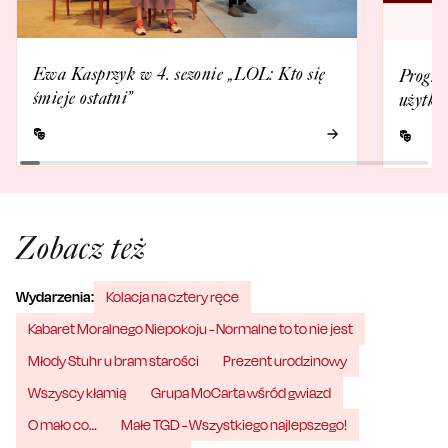
Ewa Kasprzyk w 4. sezonie „LOL: Kto się
Progra
śmieje ostatni”
użytko
Zobacz też
Wydarzenia:
Kolacja na cztery ręce
Kabaret Moralnego Niepokoju - Normalne to to nie jest
Młody Stuhr u bram starości
Prezent urodzinowy
Wszyscy kłamią
Grupa MoCarta wśród gwiazd
O mało co…
Małe TGD - Wszystkiego najlepszego!