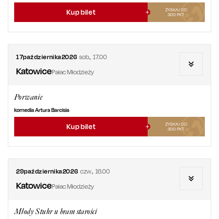
ZYSKAJ OD
Kup bilet
300
PKT
17
października
2026
sob.
,
17.00
Katowice
Pałac Młodzieży
Porwanie
komedia Artura Barcisia
ZYSKAJ OD
Kup bilet
300
PKT
29
października
2026
czw.
,
16.00
Katowice
Pałac Młodzieży
Młody Stuhr u bram starości