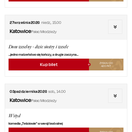
27
września
2026
niedz.
,
15.00
Katowice
Pałac Młodzieży
Dom weselny - dwie siostry i wesele
…jedno małżeństwo się kończy, a drugie zaczyna…
ZYSKAJ OD
Kup bilet
420
PKT
03
października
2026
sob.
,
14.00
Katowice
Pałac Młodzieży
Wstyd
komedia „Teściowie” w wersji teatralnej
ZYSKAJ OD