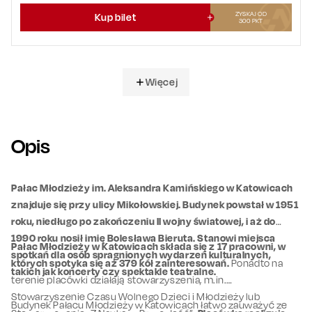
ZYSKAJ OD
Kup bilet
300
PKT
Więcej
Opis
Pałac Młodzieży im. Aleksandra Kamińskiego w Katowicach
znajduje się przy ulicy Mikołowskiej. Budynek powstał w 1951
roku, niedługo po zakończeniu II wojny światowej, i aż do
1990 roku nosił imię Bolesława Bieruta. Stanowi miejsca
Pałac Młodzieży w Katowicach składa się z 17 pracowni, w
spotkań dla osób spragnionych wydarzeń kulturalnych,
których spotyka się aż 379 kół zainteresowań.
Ponadto na
takich jak koncerty czy spektakle teatralne.
terenie placówki działają stowarzyszenia, m.in.
Stowarzyszenie Czasu Wolnego Dzieci i Młodzieży lub
Budynek Pałacu Młodzieży w Katowicach łatwo zauważyć ze