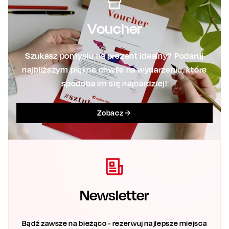
Voucher
Szukasz pomysłu na prezent idealny? Podaruj
najbliższym piękne chwile na wydarzeniu, które
spodoba im się najbardziej!
Zobacz
Newsletter
Bądź zawsze na bieżąco - rezerwuj najlepsze miejsca