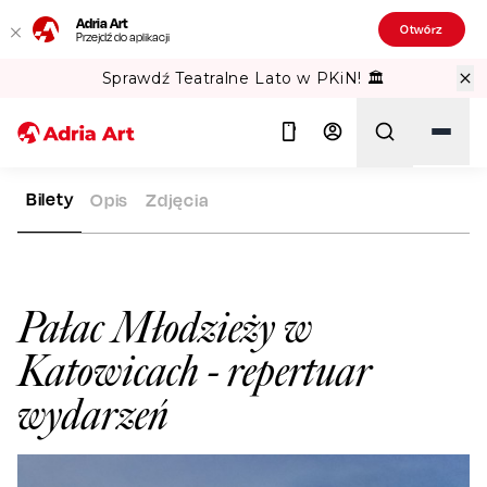
Adria Art
Otwórz
Przejdź do aplikacji
Sprawdź Teatralne Lato w PKiN! 🏛️
Bilety
Opis
Zdjęcia
ADRIA ART
SALE WIDOWISKOWE
PAŁAC MŁODZIEŻY W KA
Szukaj
Pałac Młodzieży w
Katowicach
- repertuar
wydarzeń