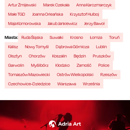
Artur Żmijewski
Marek Czekała
Anna Karczmarczyk
Małe TGD
Joanna Orleańska
Krzysztof Hulboj
Maja Komorowska
Jakub Jankiewicz
Jerzy Bawoł
Miasta:
Ruda Śląska
Suwałki
Krosno
Łomża
Toruń
Kalisz
Nowy Tomyśl
Dąbrowa Górnicza
Lublin
Olsztyn
Chorzów
Koszalin
Będzin
Pruszków
Garwolin
Myślibórz
Kłodzko
Zamość
Police
Tomaszów Mazowiecki
Ostrów Wielkopolski
Rzeszów
Czechowice-Dziedzice
Warszawa
Września