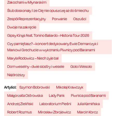
Zakochani w Młynarskim
Ślub doskonały: I że Cię nie opuszczę aż do śmiechu
Zespół Reprezentacyjny
Porwanie
Oszuści
Dwoje na zakręcie
Gipsy Kings feat. Tonino Baliardo - Historia Tour 2026
Czy pamiętasz? – koncert dedykowany Ewie Demarczyk i
Markowi Grechucie w wykonaniu Piwnicy pod Baranami
Maryla Rodowicz – Niech żyje bal
Dom weselny - dwie siostry i wesele
Goło i Wesoło
Najdroższy
Artyści:
Szymon Bobrowski
Mikołaj Krawczyk
Małgorzata Ostrowska
Lady Pank
Piwnica pod Baranami
Andrzej Zieliński
Laboratorium Pieśni
Julia Kamińska
Robert Rozmus
Mirosław Zbrojewicz
Marcin Korcz