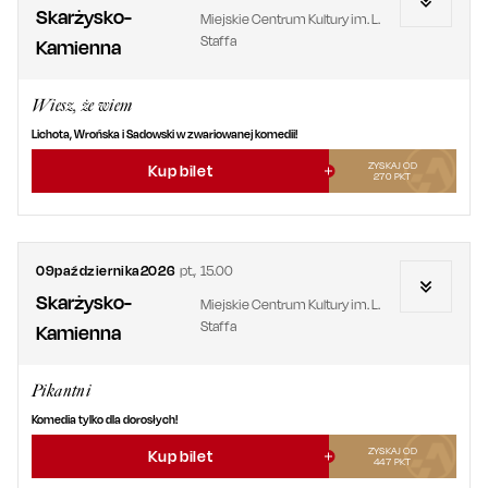
Skarżysko-
Miejskie Centrum Kultury im. L.
Staffa
Kamienna
Wiesz, że wiem
Lichota, Wrońska i Sadowski w zwariowanej komedii!
ZYSKAJ OD
Kup bilet
270
PKT
09
października
2026
pt.
,
15.00
Skarżysko-
Miejskie Centrum Kultury im. L.
Staffa
Kamienna
Pikantni
Komedia tylko dla dorosłych!
ZYSKAJ OD
Kup bilet
447
PKT