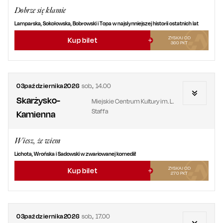
Dobrze się kłamie
Lamparska, Sokołowska, Bobrowski i Topa w najsłynniejszej historii ostatnich lat
ZYSKAJ OD
Kup bilet
360
PKT
03
października
2026
sob.
,
14.00
Skarżysko-
Miejskie Centrum Kultury im. L.
Staffa
Kamienna
Wiesz, że wiem
Lichota, Wrońska i Sadowski w zwariowanej komedii!
ZYSKAJ OD
Kup bilet
270
PKT
03
października
2026
sob.
,
17.00