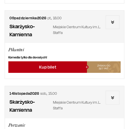
09
października
2026
pt.
,
18.00
Skarżysko-
Miejskie Centrum Kultury im. L.
Staffa
Kamienna
Pikantni
Komedia tylko dla dorosłych!
ZYSKAJ OD
Kup bilet
327
PKT
14
listopada
2026
sob.
,
15.00
Skarżysko-
Miejskie Centrum Kultury im. L.
Staffa
Kamienna
Porwanie