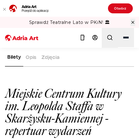
Adria Art
Otwórz
Przejdź do aplikacji
Sprawdź Teatralne Lato w PKiN! 🏛️
Bilety
Opis
Zdjęcia
ADRIA ART
SALE WIDOWISKOWE
MIEJSKIE CENTRUM KULT
Szukaj
Miejskie Centrum Kultury
im. Leopolda Staffa w
Skarżysku-Kamiennej
-
repertuar wydarzeń