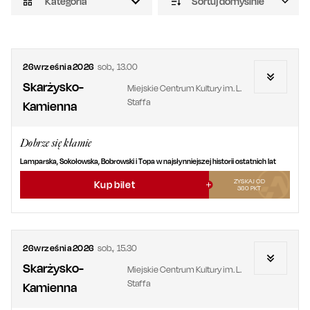
Kategoria
Sortuj domyślnie
26
września
2026
sob.
,
13.00
Skarżysko-
Miejskie Centrum Kultury im. L.
Staffa
Kamienna
Dobrze się kłamie
Lamparska, Sokołowska, Bobrowski i Topa w najsłynniejszej historii ostatnich lat
ZYSKAJ OD
Kup bilet
360
PKT
26
września
2026
sob.
,
15.30
Skarżysko-
Miejskie Centrum Kultury im. L.
Staffa
Kamienna