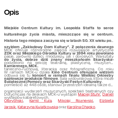
Opis
Miejskie Centrum Kultury im. Leopolda Staffa to serce
kulturalnego życia miasta, mieszczące się w centrum.
Historia tego miejsca zaczyna się w latach 50. XX wieku pod
szyldem „Zakładowy Dom Kultury”. Z połączenia dawnego
MCK oferuje różnorodne zajęcia rozwijające artystyczne
ZDK oraz Miejskiego Ośrodka Kultury w 1994 roku powołano
pasje, zarówno dzieci, młodzieży, jak i dorosłych. Warsztaty
do życia, dobrze dziś znany mieszkańcom Skarżyska-
podzielono na sekcję teatralną, plastyczną, muzyczną,
Kamiennego, MCK.
taneczno-ruchową, literacką oraz fotograficzną. Co roku
W ramach MCK-u działa
Kino Centrum oferujące widzom
odbywa się tu
koncert w ramach finału Wielkiej Orkiestry
najnowsze produkcje filmowe
. Sala widowiskowa, która może
Świątecznej Pomocy oraz Skarżyski Festyn Kulturalny
.
pomieścić aż 448 osób, stanowi przestrzeń idealną także dla
organizacji wydarzeń muzycznych, spektakli teatralnych czy
Dotychczas na deskach MCK-u wystąpili
Maciej Stuhr
,
Daniel
występów kabaretowych.
Olbrychski
,
Kamil Kula
,
Mikołaj Roznerski
,
Elżbieta
Jarosik
,
Katarzyna Kwiatkowska
oraz
Karolina Chapko
.