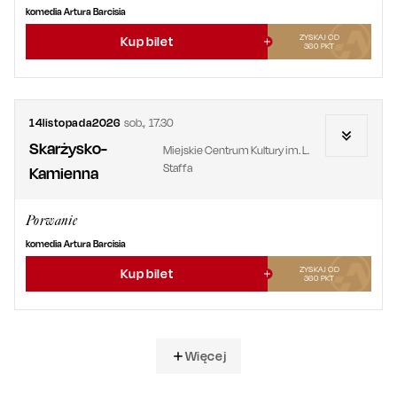
komedia Artura Barcisia
ZYSKAJ OD
Kup bilet
360
PKT
14
listopada
2026
sob.
,
17.30
Skarżysko-
Miejskie Centrum Kultury im. L.
Staffa
Kamienna
Porwanie
komedia Artura Barcisia
ZYSKAJ OD
Kup bilet
360
PKT
Więcej