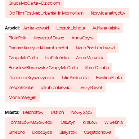
Grupa MoCarta – Dzieciom
Old Film Festival: Urbaniak in Memoriam
Nerwica natręctw
Artyści:
Jan Jankowski
Leszek Lichota
Adriana Kalska
Piotr Polk
Krzysztof Dracz
Anna Gzyra
Dariusz Kamys z Kabaretu hrAbi
Jakub Przebindowski
Grupa MoCarta
Iza Połońska
Anna Matysiak
Bolesław Błaszczyk z Grupy MoCarta
Karol Dziuba
Dominika Kryszczyńska
Julia Pietrucha
Ewelina Flinta
Zespół Kroke
Jakub Jankiewicz
Jerzy Bawoł
Monika Węgiel
Miasta:
Bełchatów
Ustroń
Nowy Sącz
Tomaszów Mazowiecki
Olsztyn
Kraków
Września
Gniezno
Dobczyce
Białystok
Częstochowa