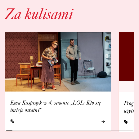
Za kulisami
Ewa Kasprzyk w 4. sezonie „LOL: Kto się
Progra
śmieje ostatni”
użytko