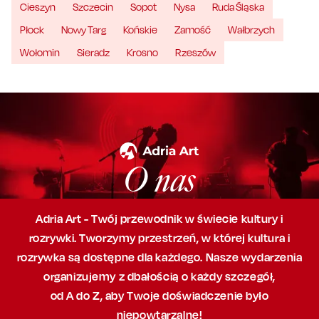
Cieszyn
Szczecin
Sopot
Nysa
Ruda Śląska
Płock
Nowy Targ
Końskie
Zamość
Wałbrzych
Wołomin
Sieradz
Krosno
Rzeszów
O nas
Adria Art - Twój przewodnik w świecie kultury i
rozrywki. Tworzymy przestrzeń,
w której
kultura i
rozrywka są dostępne dla każdego. Nasze wydarzenia
organizujemy
z dbałością
o każdy szczegół,
od A do Z, aby
Twoje doświadczenie było
niepowtarzalne!