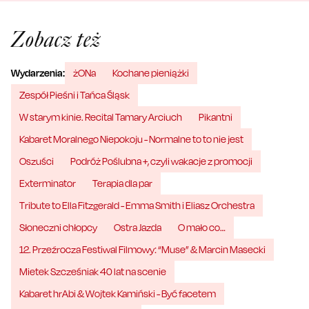
Zobacz też
Wydarzenia:
żONa
Kochane pieniążki
Zespół Pieśni i Tańca Śląsk
W starym kinie. Recital Tamary Arciuch
Pikantni
Kabaret Moralnego Niepokoju - Normalne to to nie jest
Oszuści
Podróż Poślubna +, czyli wakacje z promocji
Exterminator
Terapia dla par
Tribute to Ella Fitzgerald - Emma Smith i Eliasz Orchestra
Słoneczni chłopcy
Ostra Jazda
O mało co…
12. Przeźrocza Festiwal Filmowy: “Muse” & Marcin Masecki
Mietek Szcześniak 40 lat na scenie
Kabaret hrAbi & Wojtek Kamiński - Być facetem