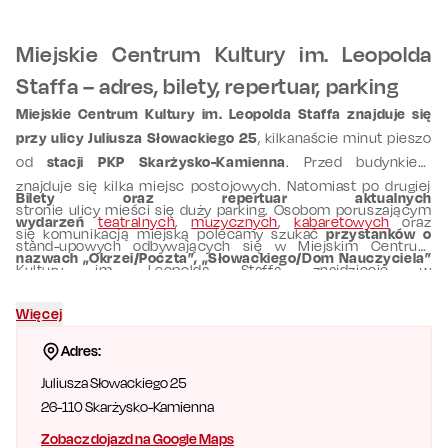
Miejskie Centrum Kultury im. Leopolda
Staffa – adres, bilety, repertuar, parking
Miejskie Centrum Kultury im. Leopolda Staffa znajduje się
przy ulicy Juliusza Słowackiego 25
, kilkanaście minut pieszo
od
stacji PKP Skarżysko-Kamienna
. Przed budynkiem
znajduje się kilka miejsc postojowych. Natomiast po drugiej
Bilety oraz repertuar aktualnych
stronie ulicy mieści się duży parking. Osobom poruszającym
wydarzeń
teatralnych
,
muzycznych
,
kabaretowych
oraz
się komunikacją miejską polecamy szukać
przystanków o
stand-upowych odbywających się w Miejskim Centrum
nazwach „Okrzei/Poczta”, „Słowackiego/Dom Nauczyciela”
Kultury im. Leopolda Staffa znajdziecie w
lub „Piłsudskiego/Szkoła”.
harmonogramie
Skarżysko-Kamienna
.
Więcej
Adres:
Juliusza Słowackiego 25
26-110
Skarżysko-Kamienna
Zobacz dojazd na Google Maps