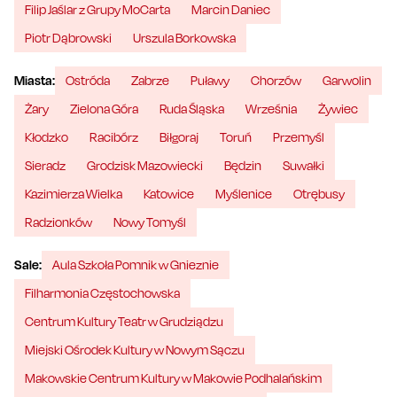
Filip Jaślar z Grupy MoCarta
Marcin Daniec
Piotr Dąbrowski
Urszula Borkowska
Miasta:
Ostróda
Zabrze
Puławy
Chorzów
Garwolin
Żary
Zielona Góra
Ruda Śląska
Września
Żywiec
Kłodzko
Racibórz
Biłgoraj
Toruń
Przemyśl
Sieradz
Grodzisk Mazowiecki
Będzin
Suwałki
Kazimierza Wielka
Katowice
Myślenice
Otrębusy
Radzionków
Nowy Tomyśl
Sale:
Aula Szkoła Pomnik w Gnieznie
Filharmonia Częstochowska
Centrum Kultury Teatr w Grudziądzu
Miejski Ośrodek Kultury w Nowym Sączu
Makowskie Centrum Kultury w Makowie Podhalańskim