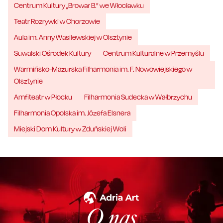
Centrum Kultury „Browar B.” we Włocławku
Teatr Rozrywki w Chorzowie
Aula im. Anny Wasilewskiej w Olsztynie
Suwalski Ośrodek Kultury
Centrum Kulturalne w Przemyślu
Warmińsko-Mazurska Filharmonia im. F. Nowowiejskiego w
Olsztynie
Amfiteatr w Płocku
Filharmonia Sudecka w Wałbrzychu
Filharmonia Opolska im. Józefa Elsnera
Miejski Dom Kultury w Zduńskiej Woli
O nas