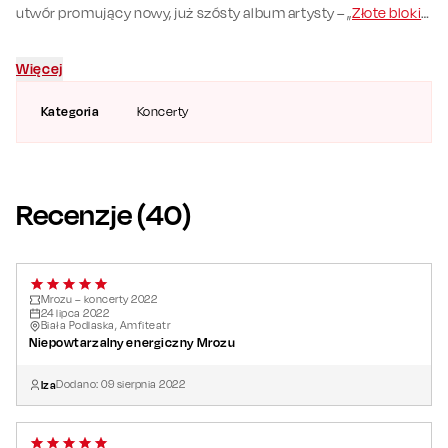
utwór promujący nowy, już szósty album artysty – „
Złote bloki
”.
Krążek miał premierę w primaaprilisowy piątek 2022 roku.
Więcej
Kategoria
Koncerty
Recenzje (
40
)
Mrozu – koncerty 2022
24
lipca
2022
Biała Podlaska, Amfiteatr
Niepowtarzalny energiczny Mrozu
Iza
Dodano:
09
sierpnia
2022