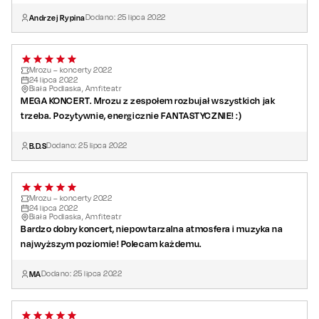
Andrzej Rypina
Dodano:
25
lipca
2022
Mrozu – koncerty 2022
24
lipca
2022
Biała Podlaska, Amfiteatr
MEGA KONCERT. Mrozu z zespołem rozbujał wszystkich jak
trzeba. Pozytywnie, energicznie FANTASTYCZNIE! :)
B.D.S
Dodano:
25
lipca
2022
Mrozu – koncerty 2022
24
lipca
2022
Biała Podlaska, Amfiteatr
Bardzo dobry koncert, niepowtarzalna atmosfera i muzyka na
najwyższym poziomie! Polecam każdemu.
MA
Dodano:
25
lipca
2022