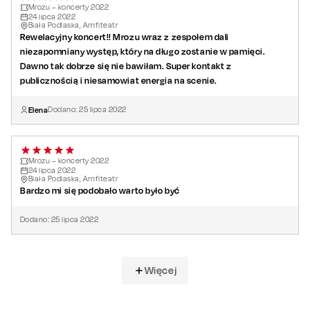
Mrozu – koncerty 2022
24
lipca
2022
Biała Podlaska, Amfiteatr
Rewelacyjny koncert!! Mrozu wraz z zespołem dali
niezapomniany występ, który na długo zostanie w pamięci.
Dawno tak dobrze się nie bawiłam. Super kontakt z
publicznością i niesamowiat energia na scenie.
Elena
Dodano:
25
lipca
2022
Mrozu – koncerty 2022
24
lipca
2022
Biała Podlaska, Amfiteatr
Bardzo mi się podobało warto było być
Dodano:
25
lipca
2022
Więcej