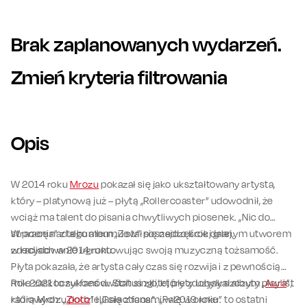
Brak zaplanowanych wydarzeń.
Zmień kryteria filtrowania
Opis
W 2014 roku
Mrozu
pokazał się jako ukształtowany artysta,
który – platynową już – płytą „Rollercoaster” udowodnił, że
wciąż ma talent do pisania chwytliwych piosenek. „Nic do
stracenia” z tego albumu stał się najczęściej granym utworem
W pracę nad albumem „Zew” poszedł o krok dalej,
w radiach w 2014 roku.
zdecydowanie ugruntowując swoją muzyczną tożsamość.
Płyta pokazała, że artysta cały czas się rozwija i z pewnością
mile zaskoczył fanów. Status złotej płyty uzyskał album „
Rok 2021 to sukces dwóch singli, które zdobyły szczyty playlist
Aura
”,
którą Mrozu podzielił się z fanami w 2019 roku.
radiowych: „
Złoto
” i „Galacticos”. „Palę w oknie” to ostatni