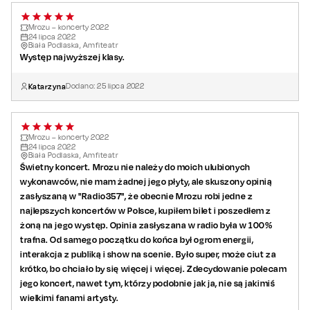
Mrozu – koncerty 2022
24
lipca
2022
Biała Podlaska, Amfiteatr
Występ najwyższej klasy.
Katarzyna
Dodano:
25
lipca
2022
Mrozu – koncerty 2022
24
lipca
2022
Biała Podlaska, Amfiteatr
Świetny koncert. Mrozu nie należy do moich ulubionych
wykonawców, nie mam żadnej jego płyty, ale skuszony opinią
zasłyszaną w "Radio357", że obecnie Mrozu robi jedne z
najlepszych koncertów w Polsce, kupiłem bilet i poszedłem z
żoną na jego występ. Opinia zasłyszana w radio była w 100%
trafna. Od samego początku do końca był ogrom energii,
interakcja z publiką i show na scenie. Było super, może ciut za
krótko, bo chciało by się więcej i więcej. Zdecydowanie polecam
jego koncert, nawet tym, którzy podobnie jak ja, nie są jakimiś
wielkimi fanami artysty.