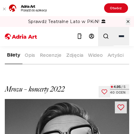
Adria Art
Otwórz
Przejdź do aplikacji
Gipsy Kings w TAURON Arena Kraków!
Bilety
Opis
Recenzje
Zdjęcia
Wideo
Artyści
ADRIA ART
REPERTUAR
MROZU – KONCERTY 2022
Szukaj
4.95
/ 5
Mrozu – koncerty 2022
40
OCEN