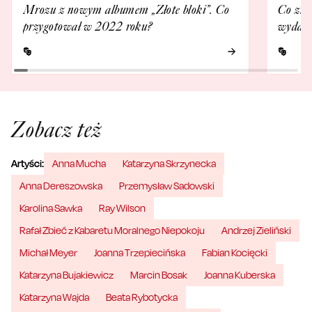
Mrozu z nowym albumem „Złote bloki”. Co
Co zna
przygotował w 2022 roku?
wydarz
Zobacz też
Artyści:
Anna Mucha
Katarzyna Skrzynecka
Anna Dereszowska
Przemysław Sadowski
Karolina Sawka
Ray Wilson
Rafał Zbieć z Kabaretu Moralnego Niepokoju
Andrzej Zieliński
Michał Meyer
Joanna Trzepiecińska
Fabian Kocięcki
Katarzyna Bujakiewicz
Marcin Bosak
Joanna Kuberska
Katarzyna Wajda
Beata Rybotycka