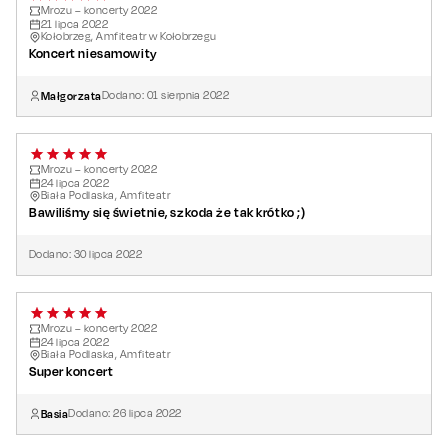
Mrozu – koncerty 2022
21
lipca
2022
Kołobrzeg, Amfiteatr w Kołobrzegu
Koncert niesamowity
Małgorzata
Dodano:
01
sierpnia
2022
Mrozu – koncerty 2022
24
lipca
2022
Biała Podlaska, Amfiteatr
Bawiliśmy się świetnie, szkoda że tak krótko ;)
Dodano:
30
lipca
2022
Mrozu – koncerty 2022
24
lipca
2022
Biała Podlaska, Amfiteatr
Super koncert
Basia
Dodano:
26
lipca
2022