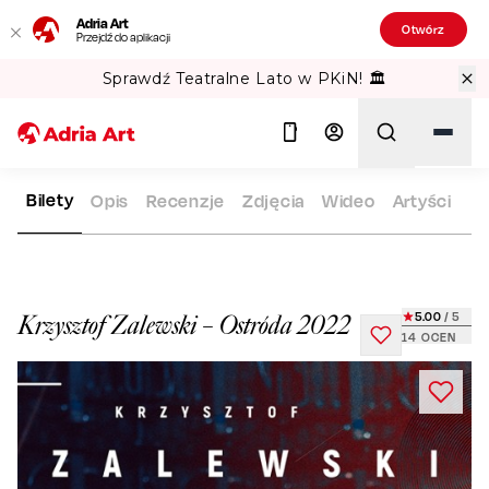
Adria Art
Otwórz
Przejdź do aplikacji
Sprawdź Teatralne Lato w PKiN! 🏛️
Bilety
Opis
Recenzje
Zdjęcia
Wideo
Artyści
ADRIA ART
REPERTUAR
KRZYSZTOF ZALEWSKI – OSTRÓDA
Szukaj
5.00
/ 5
Krzysztof Zalewski – Ostróda 2022
14
OCEN