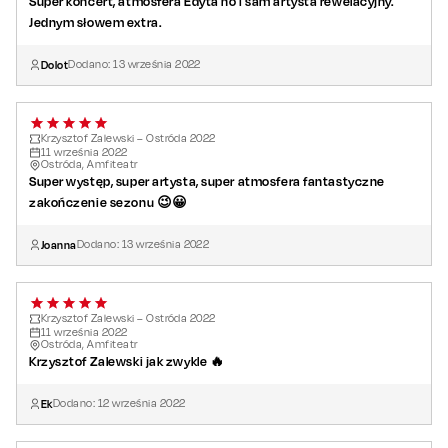
Super koncert, atmosfera Edyta no i sam artysta rewelacyjny.
Jednym słowem extra.
Dolot
Dodano:
13
września
2022
Krzysztof Zalewski – Ostróda 2022
11
września
2022
Ostróda, Amfiteatr
Super występ, super artysta, super atmosfera fantastyczne
zakończenie sezonu 😉😀
Joanna
Dodano:
13
września
2022
Krzysztof Zalewski – Ostróda 2022
11
września
2022
Ostróda, Amfiteatr
Krzysztof Zalewski jak zwykle 🔥
Ek
Dodano:
12
września
2022