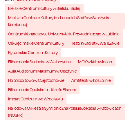
Bielskie Centrum Kultury w Bielsku-Białej
Miejskie Centrum Kultury im. Leopolda Staffa w Skarżysku-
Kamiennej
Centrum Kongresowe Uniwersytetu Przyrodniczego w Lublinie
Oświęcimskie Centrum Kultury
Teatr Kwadrat w Warszawie
Bytomskie Centrum Kultury
Filharmonia Sudecka w Wałbrzychu
MCK w Katowicach
Aula Auditorium Maximum w Olsztynie
Hala Sportowa w Częstochowie
Amfiteatr w Koszalinie
Filharmonia Opolska im. Józefa Elsnera
Impart Centrum we Wrocławiu
Narodowa Orkiestra Symfoniczna Polskiego Radia w Katowicach
(NOSPR)