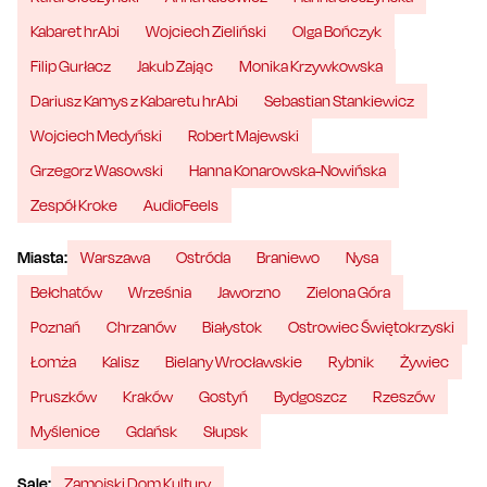
Kabaret hrAbi
Wojciech Zieliński
Olga Bończyk
Filip Gurłacz
Jakub Zając
Monika Krzywkowska
Dariusz Kamys z Kabaretu hrAbi
Sebastian Stankiewicz
Wojciech Medyński
Robert Majewski
Grzegorz Wasowski
Hanna Konarowska-Nowińska
Zespół Kroke
AudioFeels
Miasta:
Warszawa
Ostróda
Braniewo
Nysa
Bełchatów
Września
Jaworzno
Zielona Góra
Poznań
Chrzanów
Białystok
Ostrowiec Świętokrzyski
Łomża
Kalisz
Bielany Wrocławskie
Rybnik
Żywiec
Pruszków
Kraków
Gostyń
Bydgoszcz
Rzeszów
Myślenice
Gdańsk
Słupsk
Sale:
Zamojski Dom Kultury