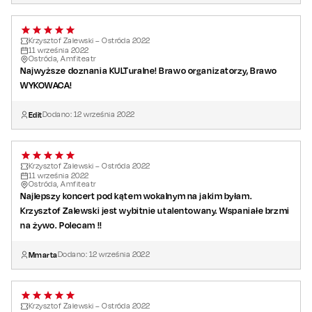
Krzysztof Zalewski – Ostróda 2022
11
września
2022
Ostróda, Amfiteatr
Najwyższe doznania KULTuralne! Brawo organizatorzy, Brawo
WYKOWACA!
Edit
Dodano:
12
września
2022
Krzysztof Zalewski – Ostróda 2022
11
września
2022
Ostróda, Amfiteatr
Najlepszy koncert pod kątem wokalnym na jakim byłam.
Krzysztof Zalewski jest wybitnie utalentowany. Wspaniałe brzmi
na żywo. Polecam !!
Mmarta
Dodano:
12
września
2022
Krzysztof Zalewski – Ostróda 2022