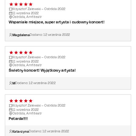
Krzysztof Zalewski – Ostróda 2022
11
września
2022
Ostróda, Amfiteatr
Wspaniałe miejsce, super artysta i cudowny koncert!
Magdalena
Dodano:
12
września
2022
Krzysztof Zalewski – Ostróda 2022
11
września
2022
Ostróda, Amfiteatr
Świetny koncert! Wyjątkowy artysta!
M
Dodano:
12
września
2022
Krzysztof Zalewski – Ostróda 2022
11
września
2022
Ostróda, Amfiteatr
Petarda!!!!
Katarzyna
Dodano:
12
września
2022