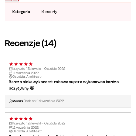
Kategoria
Koncerty
Recenzje (
14
)
Krzysztof Zalewski – Ostróda 2022
11
września
2022
Ostróda, Amfiteatr
Bardzo ciekawy koncert zabawa super a wykonawca bardzo
pozytywny 🙂
Monika
Dodano:
14
września
2022
Krzysztof Zalewski – Ostróda 2022
11
września
2022
Ostróda, Amfiteatr