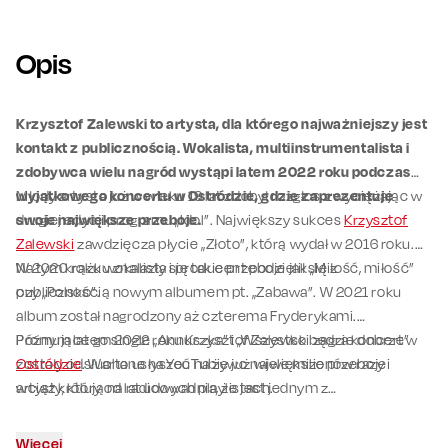
Opis
Krzysztof Zalewski to artysta, dla którego najważniejszy jest
kontakt z publicznością. Wokalista, multiinstrumentalista i
zdobywca wielu nagród wystąpi latem 2022 roku podczas
wyjątkowego koncertu w Ostródzie, gdzie zaprezentuje
Młody artysta już w wieku 19 lat zdobył rozgłos, zwyciężając w
swoje największe przeboje.
drugiej edycji programu „Idol”. Największy sukces
Krzysztof
Zalewski
zawdzięcza płycie „Złoto”, którą wydał w 2016 roku.
Na tym krążku znalazły się takie przeboje jak „Miłość, miłość”
W 2020 roku wokalista i producent podzielił się z
czy „Polsko”.
publicznością nowym albumem pt. „Zabawa”. W 2021 roku
album został nagrodzony aż czterema Fryderykami.
Promujące go single „Annuszka” i „Wszystko będzie dobrze”
Późnym latem 2022 roku Krzysztof Zalewski zagra koncert w
zostały odsłuchane na YouTubie już wiele milionów razy i
Ostródzie
. Warto usłyszeć na żywo największe przeboje
wciąż królują na radiowych playlistach.
artysty, który od lat udowadnia, że jest jednym z
najzdolniejszych młodych artystów na polskiej scenie.
Więcej