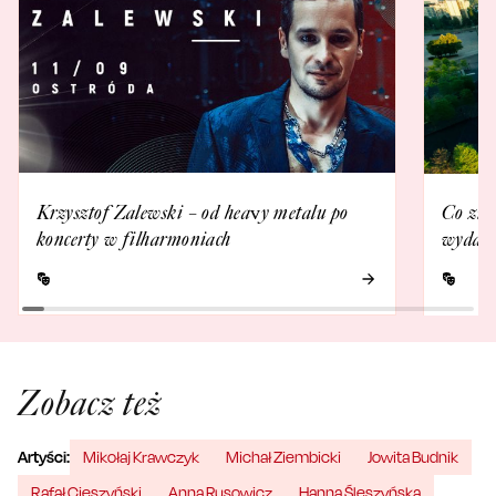
Krzysztof Zalewski – od heavy metalu po
Co zna
koncerty w filharmoniach
wydarz
Zobacz też
Artyści:
Mikołaj Krawczyk
Michał Ziembicki
Jowita Budnik
Rafał Cieszyński
Anna Rusowicz
Hanna Śleszyńska