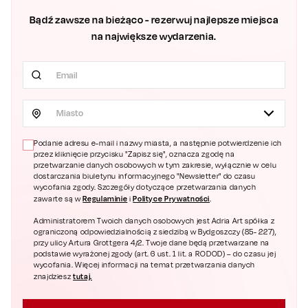
Bądź zawsze na bieżąco - rezerwuj najlepsze miejsca
na największe wydarzenia.
Miasto
Podanie adresu e-mail i nazwy miasta, a następnie potwierdzenie ich
przez kliknięcie przycisku "Zapisz się", oznacza zgodę na
przetwarzanie danych osobowych w tym zakresie, wyłącznie w celu
dostarczania biuletynu informacyjnego "Newsletter" do czasu
wycofania zgody. Szczegóły dotyczące przetwarzania danych
Regulaminie
Polityce Prywatności
zawarte są w
i
.
Administratorem Twoich danych osobowych jest Adria Art spółka z
ograniczoną odpowiedzialnością z siedzibą w Bydgoszczy (85- 227),
przy ulicy Artura Grottgera 4/2. Twoje dane będą przetwarzane na
podstawie wyrażonej zgody (art. 6 ust. 1 lit. a RODOD) – do czasu jej
wycofania. Więcej informacji na temat przetwarzania danych
tutaj.
znajdziesz