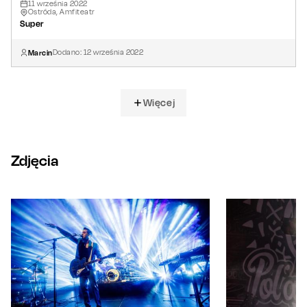
11
września
2022
Ostróda, Amfiteatr
Super
Marcin
Dodano:
12
września
2022
Więcej
Zdjęcia