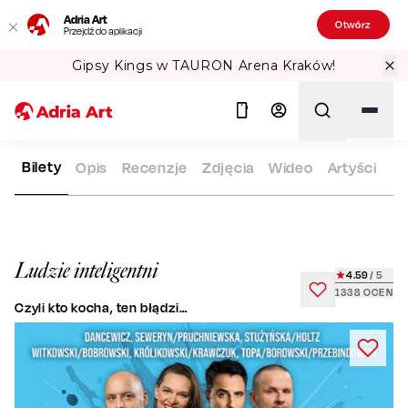
Adria Art
Otwórz
Przejdź do aplikacji
Gipsy Kings w TAURON Arena Kraków!
Bilety
Opis
Recenzje
Zdjęcia
Wideo
Artyści
ADRIA ART
REPERTUAR
LUDZIE INTELIGENTNI
Szukaj
Ludzie inteligentni
4.59
/ 5
1338
OCEN
Czyli kto kocha, ten błądzi…