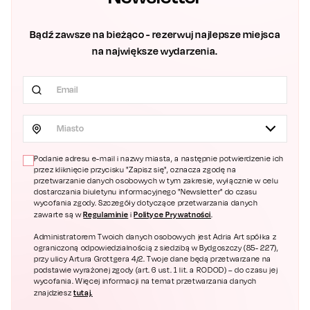
Bądź zawsze na bieżąco - rezerwuj najlepsze miejsca
na największe wydarzenia.
Miasto
Podanie adresu e-mail i nazwy miasta, a następnie potwierdzenie ich
przez kliknięcie przycisku "Zapisz się", oznacza zgodę na
przetwarzanie danych osobowych w tym zakresie, wyłącznie w celu
dostarczania biuletynu informacyjnego "Newsletter" do czasu
wycofania zgody. Szczegóły dotyczące przetwarzania danych
Regulaminie
Polityce Prywatności
zawarte są w
i
.
Administratorem Twoich danych osobowych jest Adria Art spółka z
ograniczoną odpowiedzialnością z siedzibą w Bydgoszczy (85- 227),
przy ulicy Artura Grottgera 4/2. Twoje dane będą przetwarzane na
podstawie wyrażonej zgody (art. 6 ust. 1 lit. a RODOD) – do czasu jej
wycofania. Więcej informacji na temat przetwarzania danych
tutaj.
znajdziesz