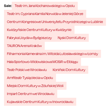
Sale:
Teatr im. Jana Kochanowskiego w Opolu
Teatr im. Cypriana Kamila Norwida w Jeleniej Górze
Centrum Kongresowe Uniwersytetu Przyrodniczego w Lublinie
Kwidzyńskie Centrum Kultury w Kwidzynie
Fabryka Lloyda w Bydgoszczy
Nyski Dom Kultury
TAURON Arena Kraków
Filharmonia Kameralna im. Witolda Lutosławskiego w Łomży
Hala Sportowo-Widowiskowa MOSiR w Elblągu
Teatr Polski we Wrocławiu
Koniński Dom Kultury
Amfiteatr Tysiąclecia w Opolu
Miejski Dom Kultury w Zduńskiej Woli
Impart Centrum we Wrocławiu
Kujawskie Centrum Kultury w Inowrocławiu