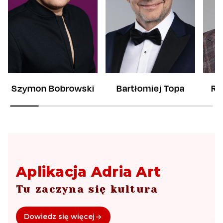
Bartłomiej Topa
Ra
Szymon Bobrowski
Aplikacja Adria Art
Tu zaczyna się kultura
Dowiedz się więcej