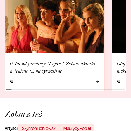
15 lat od premiery "Lejdis". Zobacz aktorki
Olaf Lu
w teatrze i… na sylwestrze
spektak
Zobacz też
Artyści:
Szymon Bobrowski
Maurycy Popiel