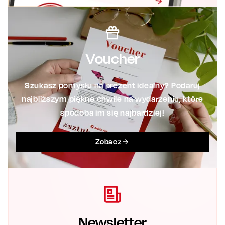
Voucher
Szukasz pomysłu na prezent idealny? Podaruj
najbliższym piękne chwile na wydarzeniu, które
spodoba im się najbardziej!
Zobacz
Newsletter