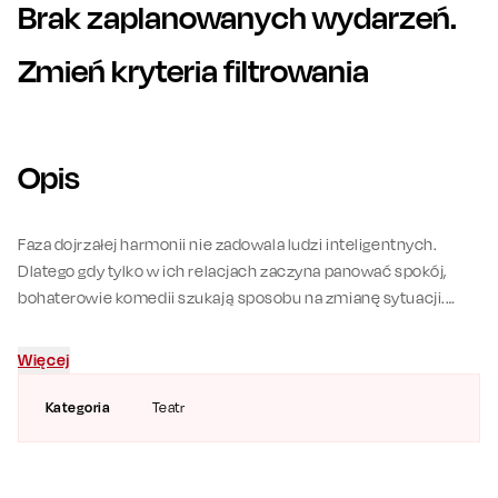
Brak zaplanowanych wydarzeń.
Zmień kryteria filtrowania
Opis
Faza dojrzałej harmonii nie zadowala ludzi inteligentnych.
Dlatego gdy tylko w ich relacjach zaczyna panować spokój,
bohaterowie komedii szukają sposobu na zmianę sytuacji.
David podejmuje decyzję o rozstaniu ze swoją długoletnią
partnerką Chloe. Brak sprzeciwu z jej strony zupełnie go
Więcej
zaskakuje. Ich przyjaciele oraz ich partnerki mnożą teorie i
domysły. Może ona go zdradza – sugerują kumple. Może oni
Kategoria
Teatr
wszyscy zdradzają – zastanawiają się w trakcie babskich
wieczorów przyjaciółki.