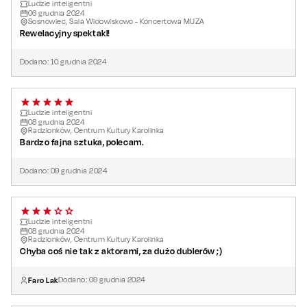
Ludzie inteligentni
06
grudnia
2024
Sosnowiec, Sala Widowiskowo - Koncertowa MUZA
Rewelacyjny spektakl!
Dodano:
10
grudnia
2024
Ludzie inteligentni
08
grudnia
2024
Radzionków, Centrum Kultury Karolinka
Bardzo fajna sztuka, polecam.
Dodano:
09
grudnia
2024
Ludzie inteligentni
08
grudnia
2024
Radzionków, Centrum Kultury Karolinka
Chyba coś nie tak z aktorami, za dużo dublerów ;)
Faro Lak
Dodano:
09
grudnia
2024