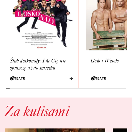
Ślub doskonały: I że Cię nie
Goło i Wesoło
opuszczę aż do śmiechu
TEATR
TEATR
Za kulisami