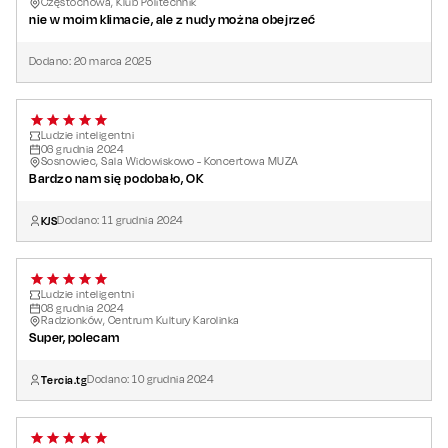
Częstochowa, Klub Politechnik
Autor przekładu:
Irma Helt
nie w moim klimacie, ale z nudy można obejrzeć
Reżyseria:
Olaf Lubaszenko
Dodano:
20
marca
2025
Scenografia:
Justyna Woźniak
Kostiumy:
Tomasz Jacyków
Muzyka:
Szymon Wysocki
Ludzie inteligentni
Produkcja:
Tito Productions – Katarzyna Fukacz, Damian
06
grudnia
2024
Słonina
Sosnowiec, Sala Widowiskowo - Koncertowa MUZA
Bardzo nam się podobało, OK
Czas trwania:
80 minut bez przerwy
KJS
Dodano:
11
grudnia
2024
Ludzie inteligentni
08
grudnia
2024
Radzionków, Centrum Kultury Karolinka
Super, polecam
Tercia.tg
Dodano:
10
grudnia
2024