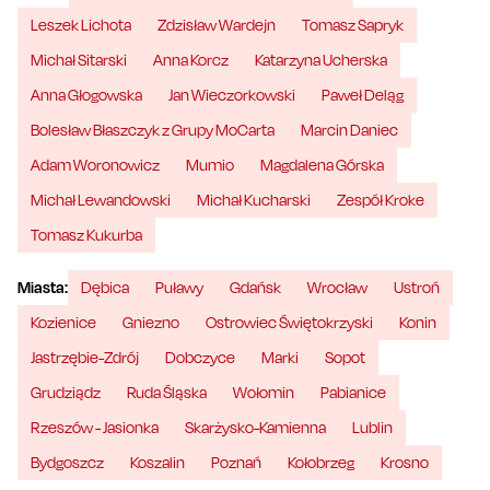
Leszek Lichota
Zdzisław Wardejn
Tomasz Sapryk
Michał Sitarski
Anna Korcz
Katarzyna Ucherska
Anna Głogowska
Jan Wieczorkowski
Paweł Deląg
Bolesław Błaszczyk z Grupy MoCarta
Marcin Daniec
Adam Woronowicz
Mumio
Magdalena Górska
Michał Lewandowski
Michał Kucharski
Zespół Kroke
Tomasz Kukurba
Miasta:
Dębica
Puławy
Gdańsk
Wrocław
Ustroń
Kozienice
Gniezno
Ostrowiec Świętokrzyski
Konin
Jastrzębie-Zdrój
Dobczyce
Marki
Sopot
Grudziądz
Ruda Śląska
Wołomin
Pabianice
Rzeszów - Jasionka
Skarżysko-Kamienna
Lublin
Bydgoszcz
Koszalin
Poznań
Kołobrzeg
Krosno