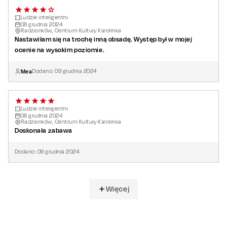
Ludzie inteligentni
08
grudnia
2024
Radzionków, Centrum Kultury Karolinka
Nastawiłam się na trochę inną obsadę. Występ był w mojej
ocenie na wysokim poziomie.
Mea
Dodano:
09
grudnia
2024
Ludzie inteligentni
08
grudnia
2024
Radzionków, Centrum Kultury Karolinka
Doskonała zabawa
Dodano:
09
grudnia
2024
Więcej