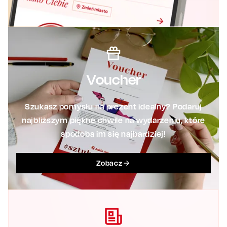
Voucher
Szukasz pomysłu na prezent idealny? Podaruj
najbliższym piękne chwile na wydarzeniu, które
spodoba im się najbardziej!
Zobacz