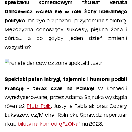
spektaklu komediowym "żONa" Renata
Dancewicz wciela się w rolę żony liberalnego
polityka.
Ich życie z pozoru przypomina sielankę.
Mężczyzna odnoszący sukcesy, piękna żona i
córka... a co gdyby jeden dzień zmienił
wszystko?
Spektakl pełen intrygi, tajemnic i humoru podbił
Francję - teraz czas na Polskę!
W komedii
wyreżyserowanej przez Adama Sajnuka wystąpią
również
Piotr Polk
, Justyna Fabisiak oraz Cezary
Łukaszewicz/Michał Rolnicki. Sprawdź repertuar
i kup
bilety na komedię "żONa"
na 2023.