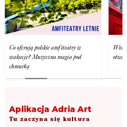
Co oferują polskie amfiteatry w
Wraca
wakacje? Muzyczna magia pod
otwarc
chmurką
Aplikacja Adria Art
Tu zaczyna się kultura