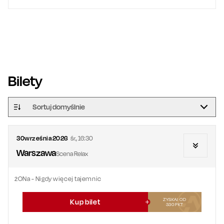
Bilety
Sortuj domyślnie
30
września
2026
śr.
,
16:30
Warszawa
Scena Relax
żONa - Nigdy więcej tajemnic
ZYSKAJ OD
Kup bilet
330
PKT