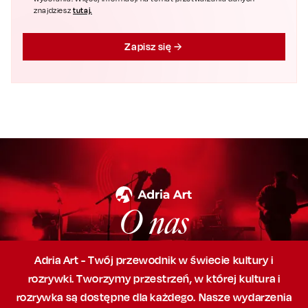
tutaj.
znajdziesz
Zapisz się
O nas
Adria Art - Twój przewodnik w świecie kultury i
rozrywki. Tworzymy przestrzeń,
w której
kultura i
rozrywka są dostępne dla każdego. Nasze wydarzenia