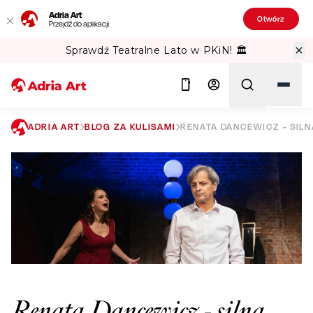
Adria Art
Otwórz
Przejdź do aplikacji
Sprawdź Teatralne Lato w PKiN! 🏛️
ADRIA ART
BLOG ZA KULISAMI
RENATA DANCEWICZ - SILNA
Szukaj
Renata Dancewicz - silna