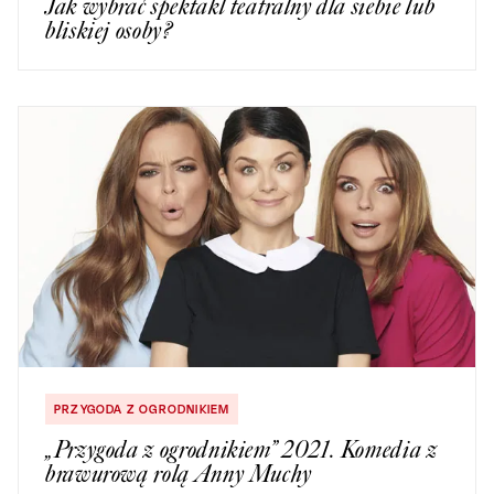
Jak wybrać spektakl teatralny dla siebie lub
bliskiej osoby?
PRZYGODA Z OGRODNIKIEM
„Przygoda z ogrodnikiem” 2021. Komedia z
brawurową rolą Anny Muchy