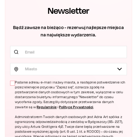
Newsletter
Bądź zawsze na bieżąco - rezerwuj najlepsze miejsca
na największe wydarzenia.
Miasto
Podanie adresu e-mail i nazwy miasta, a następnie potwierdzenie ich
przez kliknięcie przycisku "Zapisz się", oznacza zgodę na
przetwarzanie danych osobowych w tym zakresie, wyłącznie w celu
dostarczania biuletynu informacyjnego "Newsletter" do czasu
wycofania zgody. Szczegóły dotyczące przetwarzania danych
Regulaminie
Polityce Prywatności
zawarte są w
i
.
Administratorem Twoich danych osobowych jest Adria Art spółka z
ograniczoną odpowiedzialnością z siedzibą w Bydgoszczy (85- 227),
przy ulicy Artura Grottgera 4/2. Twoje dane będą przetwarzane na
podstawie wyrażonej zgody (art. 6 ust. 1 lit. a RODOD) – do czasu jej
wycofania. Więcej informacji na temat przetwarzania danych