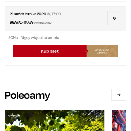
21
października
2026
śr.
,
17:00
Warszawa
Scena Relax
żONa - Nigdy więcej tajemnic
ZYSKAJ OD
Kup bilet
330
PKT
Polecamy