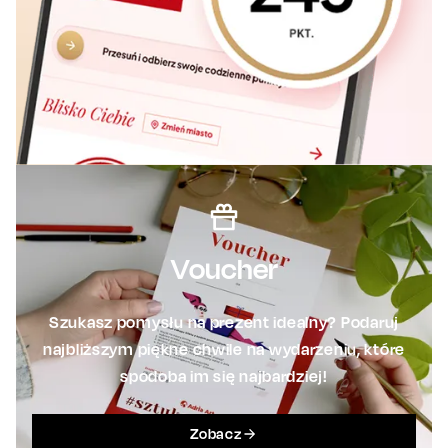
Voucher
Szukasz pomysłu na prezent idealny? Podaruj
najbliższym piękne chwile na wydarzeniu, które
spodoba im się najbardziej!
Zobacz