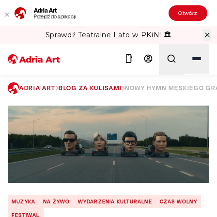
Adria Art
Otwórz
Przejdź do aplikacji
Sprawdź Teatralne Lato w PKiN! 🏛️
ADRIA ART
BLOG ZA KULISAMI
NOWY HYMN MĘSKIEGO GRA
Szukaj
MUZYKA
NA ŻYWO
WYDARZENIA KULTURALNE
CZAS WOLNY
FESTIWAL