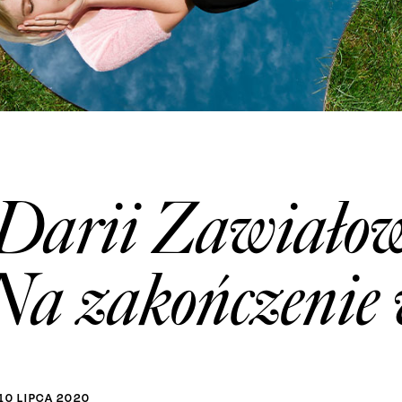
Darii Zawiałow 
 Na zakończenie
10
LIPCA
2020