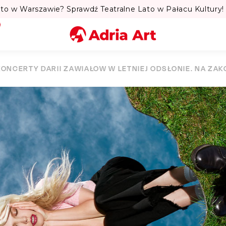
to w Warszawie? Sprawdź Teatralne Lato w Pałacu Kultury! 
Miasto
KONCERTY DARII ZAWIAŁOW W LETNIEJ ODSŁONIE. NA ZA
Kategoria
Szukaj