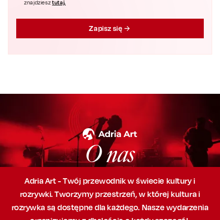
tutaj.
znajdziesz
Zapisz się
O nas
Adria Art - Twój przewodnik w świecie kultury i
rozrywki. Tworzymy przestrzeń,
w której
kultura i
rozrywka są dostępne dla każdego. Nasze wydarzenia