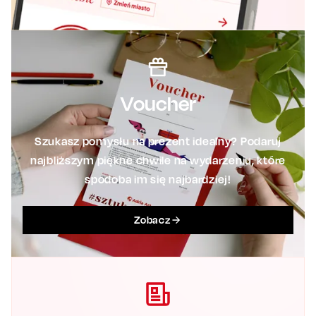
Voucher
Szukasz pomysłu na prezent idealny? Podaruj
najbliższym piękne chwile na wydarzeniu, które
spodoba im się najbardziej!
Zobacz