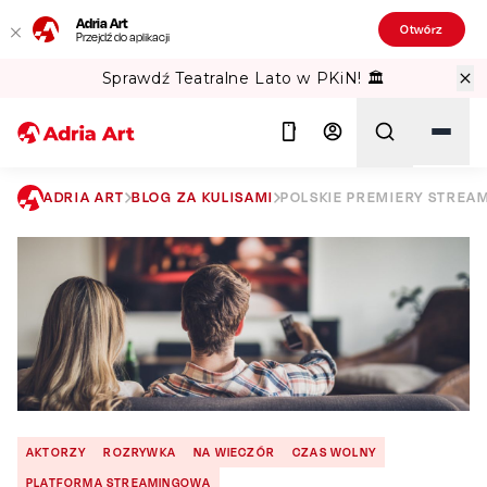
Adria Art
Otwórz
Przejdź do aplikacji
Sprawdź Teatralne Lato w PKiN! 🏛️
ADRIA ART
BLOG ZA KULISAMI
POLSKIE PREMIERY STREAM
Szukaj
AKTORZY
ROZRYWKA
NA WIECZÓR
CZAS WOLNY
PLATFORMA STREAMINGOWA