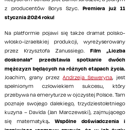
Premiera już 11
z producentów Borys Szyc.
stycznia 2024 roku!
Na platformie pojawi się także dramat polsko-
włosko-izraelskiej produkcji, wyreżyserowany
Film „Liczba
przez Krzysztofa Zanussiego.
doskonała” przedstawia spotkanie dwóch
mężczyzn będących na różnych etapach życia.
Joachim, grany przez
Andrzeja Seweryna
, jest
spełnionym człowiekiem sukcesu, który
przebywa na emeryturze w ojczystej Polsce. Tam
poznaje swojego dalekiego, trzydziestoletniego
kuzyna – Davida (Jan Marczewski), zajmującego
. Wspólne doświadczenia i
się matematyką
inspirujące rozmowy sprawią, że w ich życiu