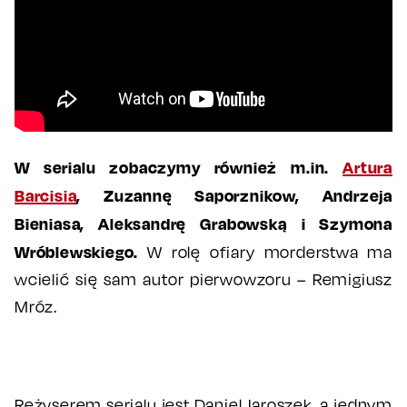
W serialu zobaczymy również m.in.
Artura
Barcisia
, Zuzannę Saporznikow, Andrzeja
Bieniasa, Aleksandrę Grabowską i Szymona
Wróblewskiego.
W rolę ofiary morderstwa ma
wcielić się sam autor pierwowzoru – Remigiusz
Mróz.
Reżyserem serialu jest Daniel Jaroszek, a jednym