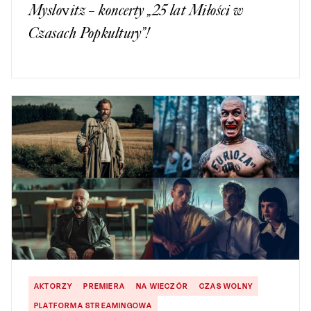
Myslovitz – koncerty „25 lat Miłości w
Czasach Popkultury”!
AKTORZY
PREMIERA
NA WIECZÓR
CZAS WOLNY
PLATFORMA STREAMINGOWA