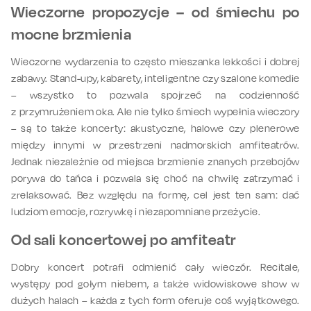
Wieczorne propozycje – od śmiechu po
mocne brzmienia
Wieczorne wydarzenia to często mieszanka lekkości i dobrej
zabawy. Stand-upy, kabarety, inteligentne czy szalone komedie
– wszystko to pozwala spojrzeć na codzienność
z przymrużeniem oka. Ale nie tylko śmiech wypełnia wieczory
– są to także koncerty: akustyczne, halowe czy plenerowe
między innymi w przestrzeni nadmorskich amfiteatrów.
Jednak niezależnie od miejsca brzmienie znanych przebojów
porywa do tańca i pozwala się choć na chwilę zatrzymać i
zrelaksować. Bez względu na formę, cel jest ten sam: dać
ludziom emocje, rozrywkę i niezapomniane przeżycie.
Od sali koncertowej po amfiteatr
Dobry koncert potrafi odmienić cały wieczór. Recitale,
występy pod gołym niebem, a także widowiskowe show w
dużych halach – każda z tych form oferuje coś wyjątkowego.