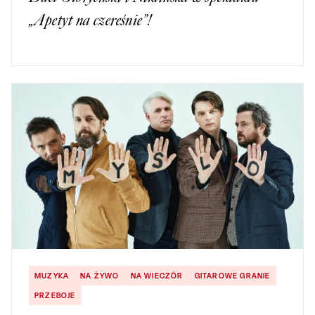
„Apetyt na czereśnie”!
MUZYKA
NA ŻYWO
NA WIECZÓR
GITAROWE GRANIE
PRZEBOJE