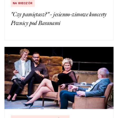
NA WIECZÓR
"Czy pamiętasz?" - jesienno-zimowe koncerty
Piwnicy pod Baranami