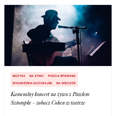
MUZYKA
NA ŻYWO
POEZJA ŚPIEWANA
WYDARZENIA KULTURALNE
NA WIECZÓR
Kameralny koncert na żywo z Pawłem
Sztompke – zobacz Cohen w teatrze