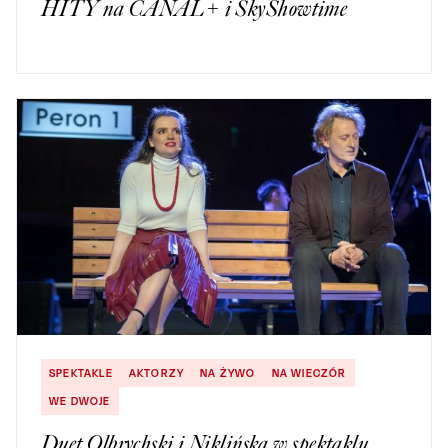
HITY na CANAL+ i SkyShowtime
SPEKTAKLE
AKTORZY
NA ŻYWO
NA WIECZÓR
WE DWOJE
Duet Olbrychski i Niklińska w spektaklu