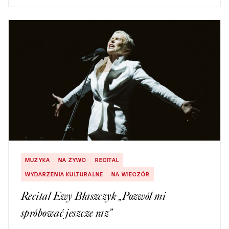
MUZYKA
NA ŻYWO
RECITAL
WYDARZENIA KULTURALNE
NA WIECZÓR
Recital Ewy Błaszczyk „Pozwól mi
spróbować jeszcze raz”