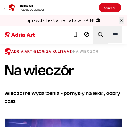
Adria Art
Otwórz
Przejdź do aplikacji
Sprawdź Teatralne Lato w PKiN! 🏛️
ADRIA ART
BLOG ZA KULISAMI
NA WIECZÓR
Na wieczór
Szukaj
Wieczorne wydarzenia - pomysły na lekki, dobry
czas