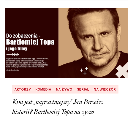
AKTORZY
KOMEDIA
NA ŻYWO
SERIAL
NA WIECZÓR
Kim jest „najważniejszy” Jan Paweł w
historii? Bartłomiej Topa na żywo