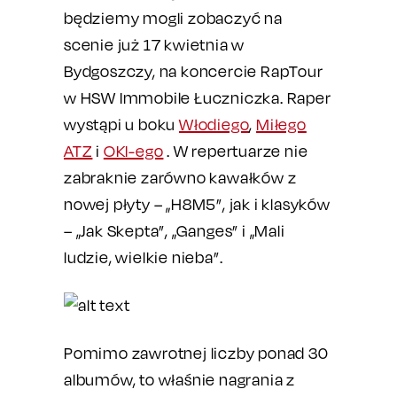
będziemy mogli zobaczyć na
scenie już 17 kwietnia w
Bydgoszczy, na koncercie RapTour
w HSW Immobile Łuczniczka. Raper
wystąpi u boku
Włodiego
,
Miłego
ATZ
i
OKI-ego
. W repertuarze nie
zabraknie zarówno kawałków z
nowej płyty – „H8M5”, jak i klasyków
– „Jak Skepta”, „Ganges” i „Mali
ludzie, wielkie nieba”.
Pomimo zawrotnej liczby ponad 30
albumów, to właśnie nagrania z