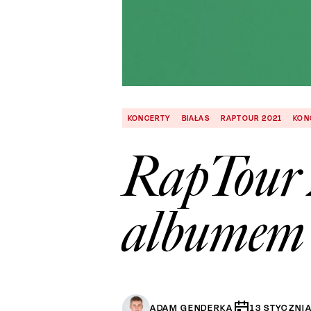
KONCERTY
BIAŁAS
RAPTOUR 2021
KON
RapTour 
albumem
ADAM GENDERKA
13
STYCZNI