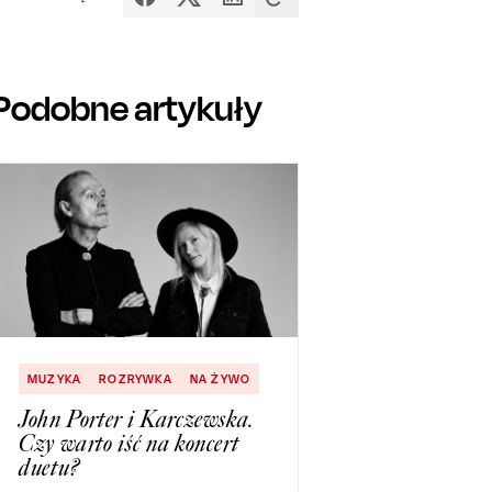
Podobne artykuły
MUZYKA
ROZRYWKA
NA ŻYWO
John Porter i Karczewska.
Czy warto iść na koncert
duetu?