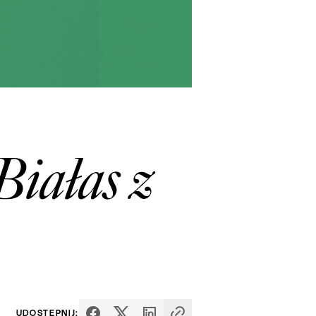
iałas z
UDOSTĘPNIJ: