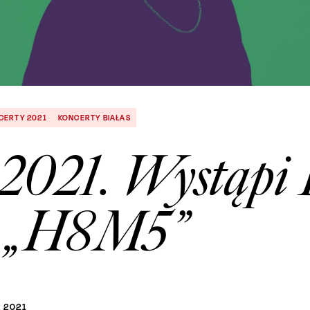
CERTY 2021
KONCERTY BIAŁAS
2021. Wystąpi B
 „H8M5”
A
2021