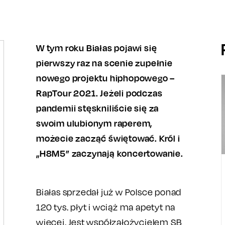
W tym roku Białas pojawi się
pierwszy raz na scenie zupełnie
nowego projektu hiphopowego –
RapTour 2021. Jeżeli podczas
pandemii stęskniliście się za
swoim ulubionym raperem,
możecie zacząć świętować. Król i
„H8M5” zaczynają koncertowanie.
Białas sprzedał już w Polsce ponad
120 tys. płyt i wciąż ma apetyt na
więcej. Jest współzałożycielem SB