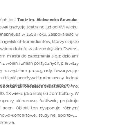
nich jest
Teatr im. Aleksandra Sewruka
.
wał tradycje teatralne już od XVI wieku.
 Gnapheusa w 1536 roku, zaspokajając w
 angielskich komediantów, którzy często
prawdopodobnie w staromiejskim Dworze
com miasta do zapoznania się z dziełami
h z wojen i zmian politycznych, pierwszy
ię narzędziem propagandy, faworyzując
 elbląski przeżywał trudne czasy. Jednak
ce w krajobrazie kulturalnym regionu.
Spotkań Europejskich Światowid
. Mimo,
0. XX wieku jako Elbląski Dom Kultury. W
mprezy plenerowe, festiwale, projekcje
 i scen. Obiekt ten dysponuje różnymi
kinowo-koncertowe, studyjne, sportowo-
akterze.