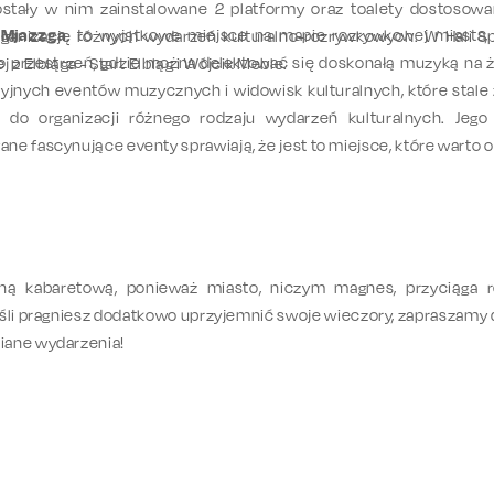
stały w nim zainstalowane 2 platformy oraz toalety dostosowan
 Mjazzga
. to wyjątkowe miejsce na mapie rozrywkowej miasta,
ganizację różnych wydarzeń kulturalno-rozrywkowych. W Hali 
o przestrzeń, gdzie można delektować się doskonałą muzyką na 
z Elbląga - Start Elbląg i Wójcik Meble.
akcyjnych eventów muzycznych i widowisk kulturalnych, które stal
do organizacji różnego rodzaju wydarzeń kulturalnych. Jego 
e fascynujące eventy sprawiają, że jest to miejsce, które warto 
ą kabaretową, ponieważ miasto, niczym magnes, przyciąga re
Jeśli pragniesz dodatkowo uprzyjemnić swoje wieczory, zapraszamy
iane wydarzenia!