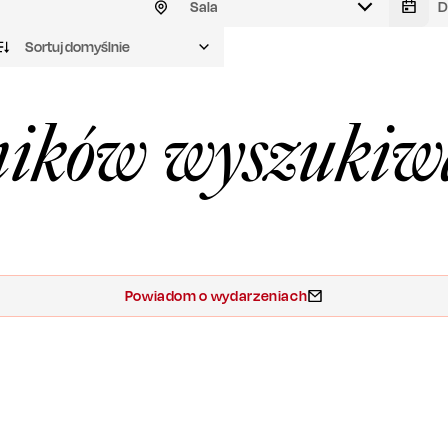
Sala
Sortuj domyślnie
ików wyszukiw
Powiadom o wydarzeniach