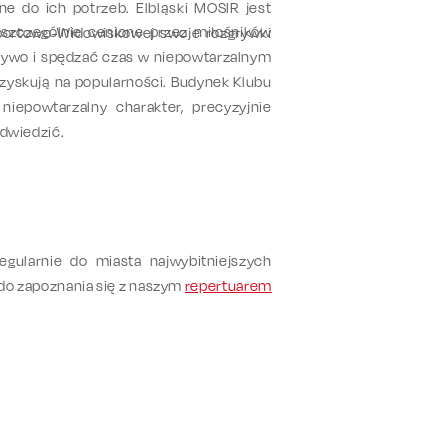
e do ich potrzeb. Elbląski MOSIR jest
 szczególnie cenione przez miłośników
Sportowo-Widowiskowej swoje rozgrywki
żywo i spędzać czas w niepowtarzalnym
e zyskują na popularności. Budynek Klubu
niepowtarzalny charakter, precyzyjnie
odwiedzić.
gularnie do miasta najwybitniejszych
 do zapoznania się z naszym
repertuarem