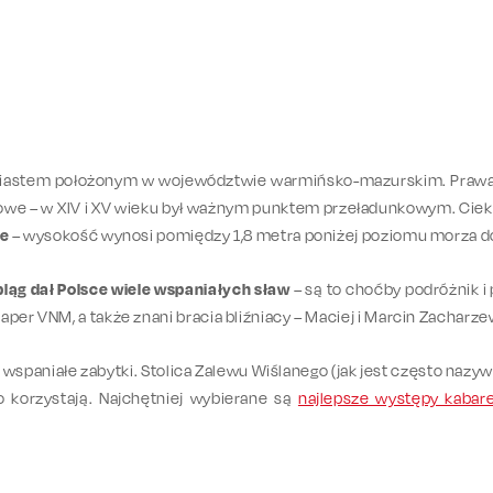
iastem położonym w województwie warmińsko-mazurskim. Prawa 
rtowe – w XIV i XV wieku był ważnym punktem przeładunkowym. Cie
ce
– wysokość wynosi pomiędzy 1,8 metra poniżej poziomu morza 
bląg dał Polsce wiele wspaniałych sław
– są to choćby podróżnik i
per VNM, a także znani bracia bliźniacy – Maciej i Marcin Zacharz
a i wspaniałe zabytki. Stolica Zalewu Wiślanego (jak jest często naz
zo korzystają. Najchętniej wybierane są
najlepsze występy kabar