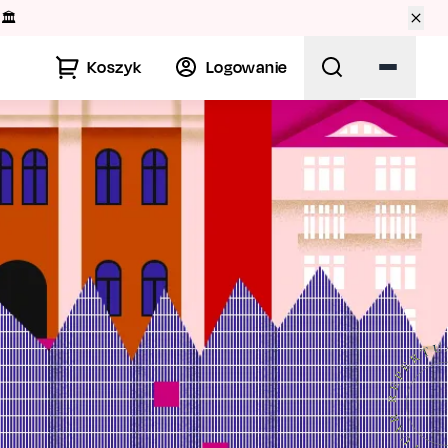
🏛️
Koszyk
Logowanie