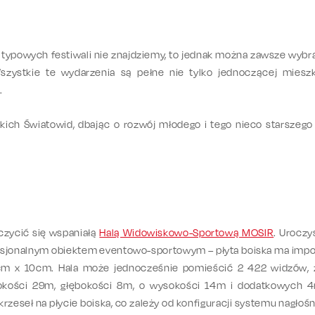
j typowych festiwali nie znajdziemy, to jednak można zawsze wybr
szystkie te wydarzenia są pełne nie tylko jednoczącej mieszk
.
ch Światowid, dbając o rozwój młodego i tego nieco starszego 
zczycić się wspaniałą
Halą Widowiskowo-Sportową MOSIR
. Uroczy
ofesjonalnym obiektem eventowo-sportowym – płyta boiska ma imp
m x 10cm. Hala może jednocześnie pomieścić 2 422 widzów, z j
rokości 29m, głębokości 8m, o wysokości 14m i dodatkowych 4m
zeseł na płycie boiska, co zależy od konfiguracji systemu nagłośn