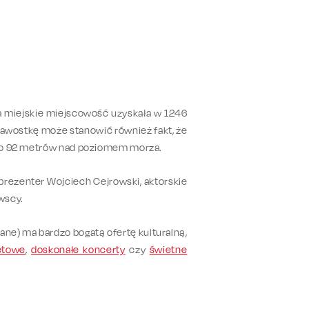
miejskie miejscowość uzyskała w 1246
kawostkę może stanowić również fakt, że
do 92 metrów nad poziomem morza.
 prezenter Wojciech Cejrowski, aktorskie
ewscy.
ywane) ma bardzo bogatą ofertę kulturalną,
etowe
,
doskonałe koncerty
czy
świetne