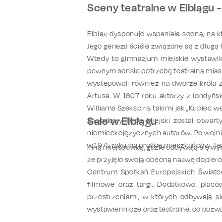
Sceny teatralne w Elblągu -
Elbląg dysponuje wspaniałą sceną, na k
Jego geneza ściśle związane są z długą h
Wtedy to gimnazjum miejskie wystawiło
pewnym sensie potrzebę teatralną miast
występowali również na dworze króla 
Artusa. W 1607 roku aktorzy z londyńsk
Williama Szekspira, takimi jak „Kupiec w
Sale w Elblągu
zawodowy Teatr Miejski został otwarty
niemieckojęzycznych autorów. Po wojnie,
w 1975 roku, na prośbę mieszkańców, Te
Inną miejscówką, gdzie odbywają się wy
że przyjęło swoją obecną nazwę dopiero w
Centrum Spotkań Europejskich Światowi
filmowe oraz targi. Dodatkowo, placó
przestrzeniami, w których odbywają si
wystawiennicze oraz teatralne, co pozwa