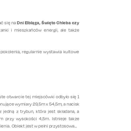
ać się na
Dni Elbląga, Święto Chleba czy
anki i mieszkańców energii, ale także
pokolenia, regularnie wystawia kultowe
ste otwarcie tej miejscówki odbyło się 1
onujące wymiary 29,5m x 54,5m, a nacisk
edną z trybun, która jest składana, a
 przy wysokości 4,5m. Istnieje także
ienia. Obiekt jest w pełni przystosowany