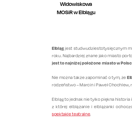
Widowiskowa
MOSiR w Elblągu
Elbląg
jest studwudziestotysięcznym m
roku. Najbardziej znane jako miasto po
jest to najniżej położone miasto w Pols
Nie można także zapominać o tym, że
El
rodzeństwo – Marcin i Paweł Chochlew, ra
Elbląg to jednak nie tylko piękna histori
z której elblążanie i elblążanki ochoc
spektakle teatralne
.