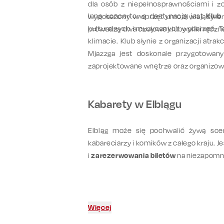
dla osób z niepełnosprawnościami i zo
Inną koncertową destynacją jest
Klub
wyposażony w sprzęt umożliwiający or
kulturalnych i muzycznych wydarzeń. T
prowadzą dwa czołowe kluby piłki ręcznej 
klimacie. Klub słynie z organizacji atr
Mjazzga jest doskonale przygotowany 
zaprojektowane wnętrze oraz organizowan
Kabarety w Elblągu
Elbląg może się pochwalić żywą scen
kabareciarzy i komików z całego kraju. 
i
zarezerwowania biletów
na niezapomn
Więcej