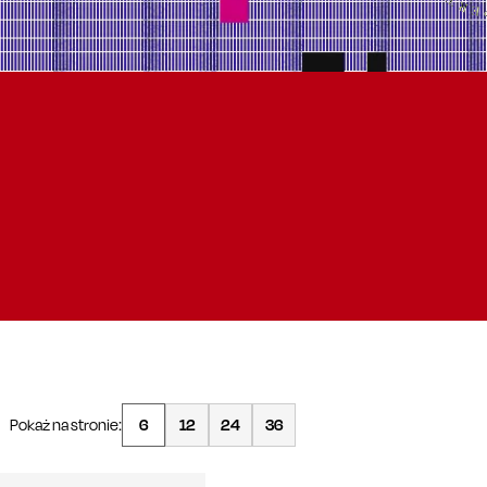
Pokaż na stronie:
6
12
24
36