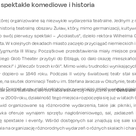
 spektakle komediowe i historia
tórej organizowane są niezwykłe wydarzenia teatralne. Jednym z 
istorią teatralną obszaru Żuław, który, mimo germanizacji, kultywo
 swój pierwszy spektakl – „Acolastus”, dzieło rektora Wilhelma
a. W kolejnych dekadach miasto zaczęło przyciągać niemieckich i
Zygmunta III Wazy. Początkowe przedstawienia miały miejsce 
iego Glob Theater przybyli do Elbląga, co dało okazję mieszkań
enecki” i „Wieczór trzech króli”. Mimo wielu trudności wynikającyc
 dopiero w 1846 roku. Podczas II wojny światowej teatr stał s
 na skutek dominacji Teatru im. Stefana Jaracza w Olsztynie, teatr
atr Dramatyczny został założony, przywracając miastu ważne miejs
darzenia teatralne, ale też kabaretowe czy muzyczne jest
Centrum 
 2009 roku, działalność tego miejsca rozpoczęła się już w latach 6
d organizowane są różnorodne wydarzenia, takie jak pikniki, i
wka oferuje wynajem sprzętu nagłośnieniowego, sal, zadaszeń
ę spektakle i eventy. Wśród dostępnych sal znajdują się sale 
la na organizację różnorodnych wydarzeń o różnych skalach i char