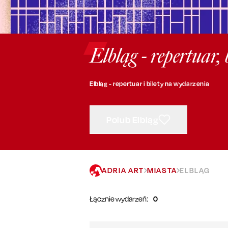
Elbląg - repertuar,
Elbląg - repertuar i bilety na wydarzenia
Polub Elbląg
ADRIA ART
MIASTA
ELBLĄG
Łącznie wydarzeń:
0